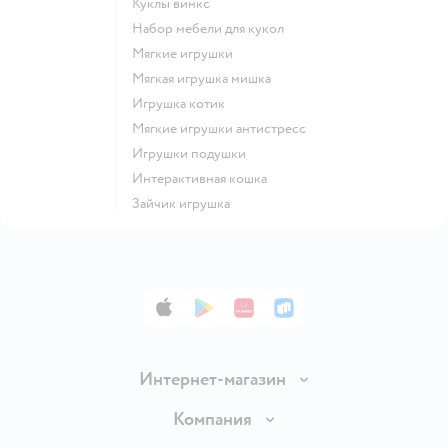
Куклы винкс
Набор мебели для кукол
Мягкие игрушки
Мягкая игрушка мишка
Игрушка котик
Мягкие игрушки антистресс
Игрушки подушки
Интерактивная кошка
Зайчик игрушка
App Store
Google Play
AppGallery
RuStore
Интернет-магазин
Доставка и оплата
Компания
Обмен и возврат товара