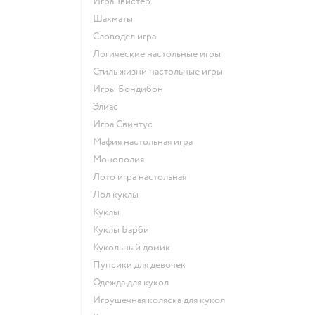
Игра Твистер
Шахматы
Словодел игра
Логические настольные игры
Стиль жизни настольные игры
Игры Бондибон
Элиас
Игра Свинтус
Мафия настольная игра
Монополия
Лото игра настольная
Лол куклы
Куклы
Куклы Барби
Кукольный домик
Пупсики для девочек
Одежда для кукол
Игрушечная коляска для кукол