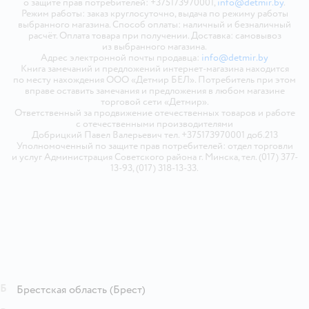
о защите прав потребителей: +375173970001,
info@detmir.by
.
Режим работы: заказ круглосуточно, выдача по режиму работы
выбранного магазина. Способ оплаты: наличный и безналичный
расчёт. Оплата товара при получении. Доставка: самовывоз
из выбранного магазина.
Адрес электронной почты продавца:
info@detmir.by
Книга замечаний и предложений интернет-магазина находится
по месту нахождения ООО «Детмир БЕЛ». Потребитель при этом
вправе оставить замечания и предложения в любом магазине
торговой сети «Детмир».
Ответственный за продвижение отечественных товаров и работе
с отечественными производителями
Добрицкий Павел Валерьевич тел. +375173970001 доб.213
Уполномоченный по защите прав потребителей: отдел торговли
и услуг Администрация Советского района г. Минска, тел. (017) 377-
13-93, (017) 318-13-33.
Б
Брестская область
(Брест)