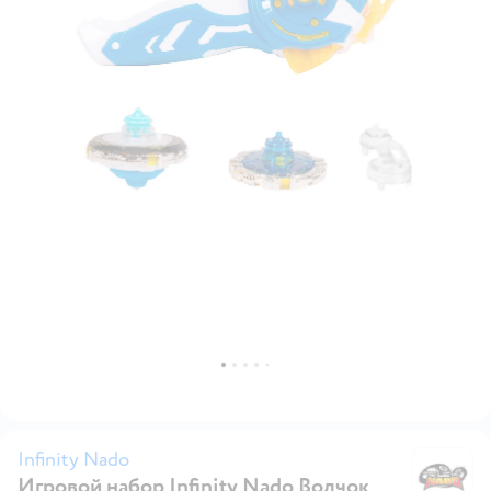
Infinity Nado
Игровой набор Infinity Nado Волчок
In