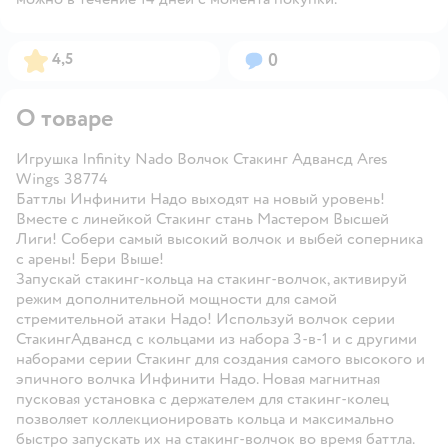
Рейтинг:
Вопросов:
4,5
0
О товаре
Игрушка Infinity Nado Волчок Стакинг Адвансд Ares
Wings 38774
Баттлы Инфинити Надо выходят на новый уровень!
Вместе с линейкой Стакинг стань Мастером Высшей
Лиги! Собери самый высокий волчок и выбей соперника
с арены! Бери Выше!
Запускай стакинг-кольца на стакинг-волчок, активируй
режим дополнительной мощности для самой
стремительной атаки Надо! Используй волчок серии
СтакингАдвансд с кольцами из набора 3-в-1 и с другими
наборами серии Стакинг для создания самого высокого и
эпичного волчка Инфинити Надо. Новая магнитная
пусковая установка с держателем для стакинг-колец
позволяет коллекционировать кольца и максимально
быстро запускать их на стакинг-волчок во время баттла.