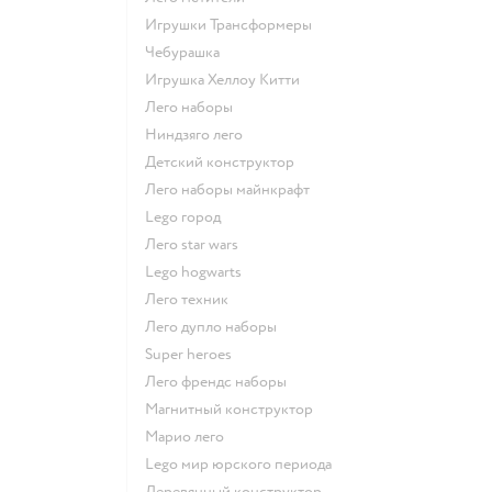
Игрушки Трансформеры
Чебурашка
Игрушка Хеллоу Китти
Лего наборы
Ниндзяго лего
Детский конструктор
Лего наборы майнкрафт
Lego город
Лего star wars
Lego hogwarts
Лего техник
Лего дупло наборы
Super heroes
Лего френдс наборы
Магнитный конструктор
Марио лего
Lego мир юрского периода
Деревянный конструктор