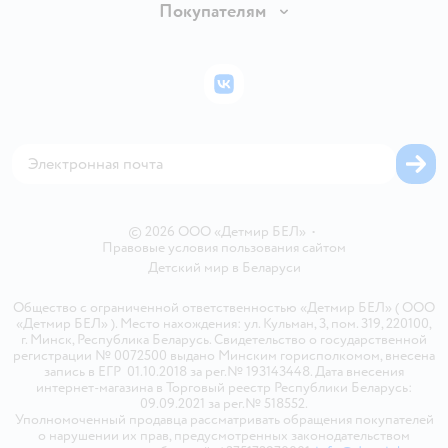
Вакансии
Покупателям
Правила продажи
Подарочные карты
Политика конфиденциальности
Бонусные карты
Политика использования файлов cookie
ВКонтакте
Блог
Обратная связь
Магазины сети
Карта сайта
© 2026 ООО «Детмир БЕЛ»
•
Правовые условия пользования сайтом
Детский мир в
Беларуси
Общество с ограниченной ответственностью «Детмир БЕЛ» ( ООО
«Детмир БЕЛ» ). Место нахождения: ул. Кульман, 3, пом. 319, 220100,
г. Минск, Республика Беларусь. Свидетельство о государственной
регистрации № 0072500 выдано Минским горисполкомом, внесена
запись в ЕГР 01.10.2018 за рег.№ 193143448. Дата внесения
интернет-магазина в Торговый реестр Республики Беларусь:
09.09.2021 за рег.№ 518552.
Уполномоченный продавца рассматривать обращения покупателей
о нарушении их прав, предусмотренных законодательством