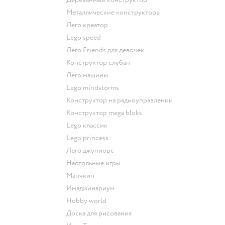
Металлические конструкторы
Лего креатор
Lego speed
Лего Friends для девочек
Конструктор слубан
Лего машины
Lego mindstorms
Конструктор на радиоуправлении
Конструктор mega bloks
Lego классик
Lego princess
Лего джуниорс
Настольные игры
Манчкин
Имаджинариум
Hobby world
Доска для рисования