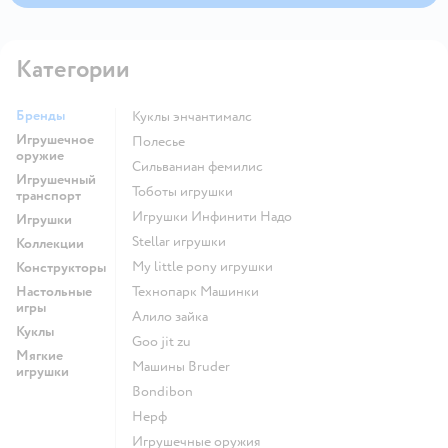
Категории
Бренды
Куклы энчантималс
Игрушечное
Полесье
оружие
Сильваниан фемилис
Игрушечный
Тоботы игрушки
транспорт
Игрушки Инфинити Надо
Игрушки
Stellar игрушки
Коллекции
my little pony игрушки
Конструкторы
Настольные
Технопарк Машинки
игры
Алило зайка
Куклы
Goo jit zu
Мягкие
Машины Bruder
игрушки
Bondibon
Нерф
Игрушечные оружия