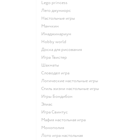
Lego princess
Лего джуниорс
Настольные игры
Манчкин
Имаджинариум
Hobby world
Доска для рисования
Игра Твистер
Шахматы
Словодел игра
Логические настольные игры
Стиль жизни настольные игры
Игры Бондибон
Элиас
Игра Свинтус
Мафия настольная игра
Монополия
Лото игра настольная