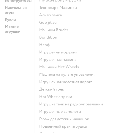
my little pony игрушки
Конструкторы
Настольные
Технопарк Машинки
игры
Алило зайка
Куклы
Goo jit zu
Мягкие
Машины Bruder
игрушки
Bondibon
Нерф
Игрушечные оружия
Игрушечная машина
Машинки Hot Wheels
Машины на пульте управления
Игрушечная железная дорога
Детский трек
Hot Wheels треки
Игрушка танк на радиоуправлении
Игрушечные самолеты
Гараж для детских машинок
Подъемный кран игрушка