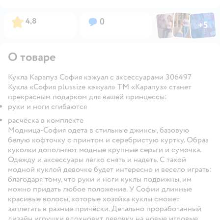
Фото по
Фото пользовател
Фото пользо
Рейтинг:
Вопросов:
4,8
0
+
5
Открыть га
О товаре
Кукла Карапуз София кэжуал с аксессуарами 306497
Кукла «София plussize кэжуал» ТМ «Карапуз» станет
прекрасным подарком для вашей принцессы:
руки и ноги сгибаются
расчёска в комплекте
Модница-София одета в стильные джинсы, базовую
белую кофточку с принтом и серебристую куртку. Образ
куколки дополняют модные крупные серьги и сумочка.
Одежду и аксессуары легко снять и надеть. С такой
модной куклой девочке будет интересно и весело играть:
благодаря тому, что руки и ноги куклы подвижны, им
можно придать любое положение. У Софии длинные
красивые волосы, которые хозяйка куклы сможет
заплетать в разные причёски. Детально проработанный
дизайн игрушки вдохновит девочку на новые игровые