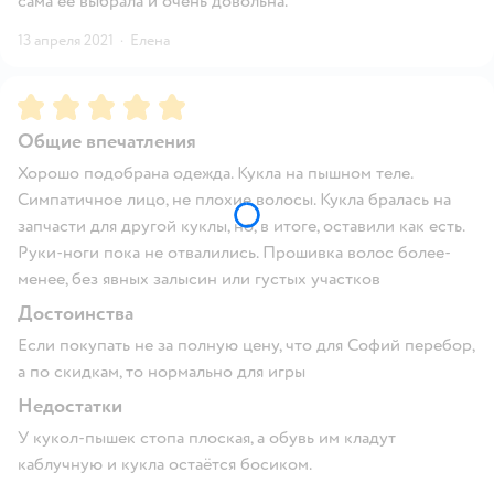
сама её выбрала и очень довольна.
13 апреля 2021
·
Елена
Рейтинг:
5
Общие впечатления
Хорошо подобрана одежда. Кукла на пышном теле.
Симпатичное лицо, не плохие волосы. Кукла бралась на
запчасти для другой куклы, но, в итоге, оставили как есть.
Руки-ноги пока не отвалились. Прошивка волос более-
менее, без явных залысин или густых участков
Достоинства
Если покупать не за полную цену, что для Софий перебор,
а по скидкам, то нормально для игры
Недостатки
У кукол-пышек стопа плоская, а обувь им кладут
каблучную и кукла остаётся босиком.