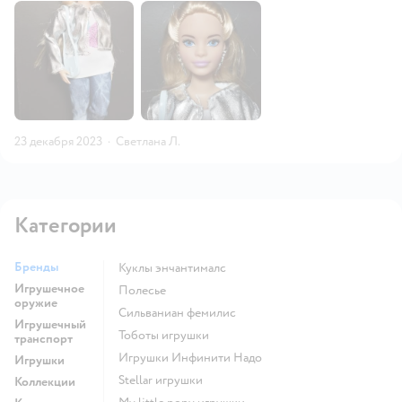
23 декабря 2023
·
Светлана Л.
Категории
Бренды
Куклы энчантималс
Игрушечное
Полесье
оружие
Сильваниан фемилис
Игрушечный
Тоботы игрушки
транспорт
Игрушки Инфинити Надо
Игрушки
Stellar игрушки
Коллекции