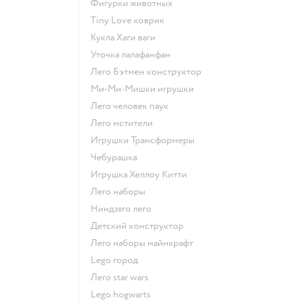
Фигурки животных
Tiny Love коврик
Кукла Хаги ваги
Уточка лалафанфан
Лего Бэтмен конструктор
Ми-Ми-Мишки игрушки
Лего человек паук
Лего мстители
Игрушки Трансформеры
Чебурашка
Игрушка Хеллоу Китти
Лего наборы
Ниндзяго лего
Детский конструктор
Лего наборы майнкрафт
Lego город
Лего star wars
Lego hogwarts