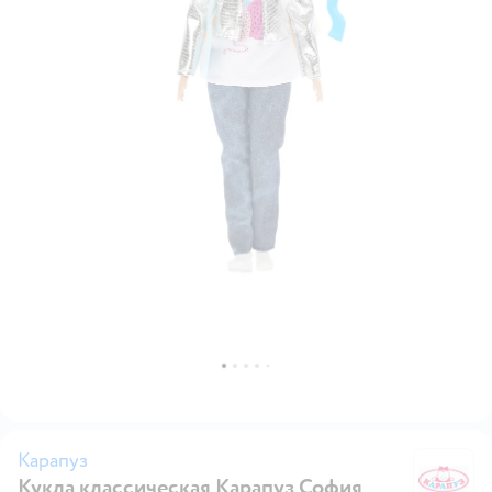
Карапуз
Кукла классическая Карапуз София
К