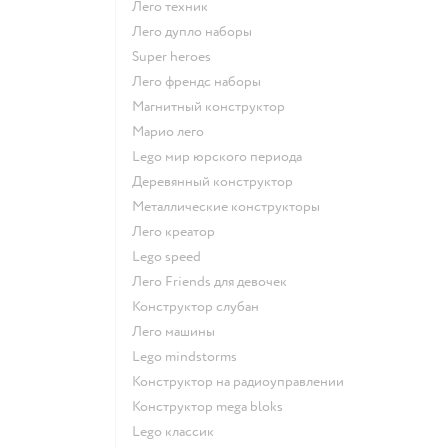
Лего техник
Лего дупло наборы
Super heroes
Лего френдс наборы
Магнитный конструктор
Марио лего
Lego мир юрского периода
Деревянный конструктор
Металлические конструкторы
Лего креатор
Lego speed
Лего Friends для девочек
Конструктор слубан
Лего машины
Lego mindstorms
Конструктор на радиоуправлении
Конструктор mega bloks
Lego классик