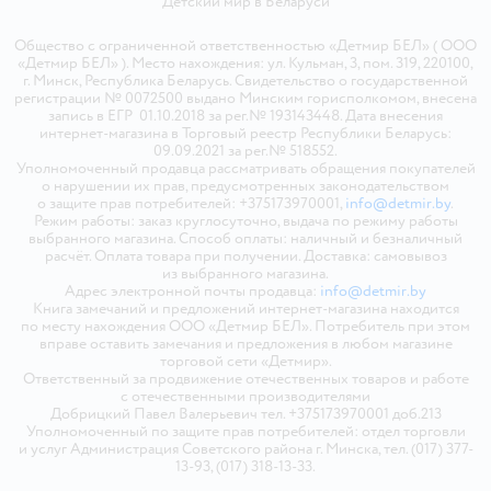
Детский мир в
Беларуси
Общество с ограниченной ответственностью «Детмир БЕЛ» ( ООО
«Детмир БЕЛ» ). Место нахождения: ул. Кульман, 3, пом. 319, 220100,
г. Минск, Республика Беларусь. Свидетельство о государственной
регистрации № 0072500 выдано Минским горисполкомом, внесена
запись в ЕГР 01.10.2018 за рег.№ 193143448. Дата внесения
интернет-магазина в Торговый реестр Республики Беларусь:
09.09.2021 за рег.№ 518552.
Уполномоченный продавца рассматривать обращения покупателей
о нарушении их прав, предусмотренных законодательством
о защите прав потребителей: +375173970001,
info@detmir.by
.
Режим работы: заказ круглосуточно, выдача по режиму работы
выбранного магазина. Способ оплаты: наличный и безналичный
расчёт. Оплата товара при получении. Доставка: самовывоз
из выбранного магазина.
Адрес электронной почты продавца:
info@detmir.by
Книга замечаний и предложений интернет-магазина находится
по месту нахождения ООО «Детмир БЕЛ». Потребитель при этом
вправе оставить замечания и предложения в любом магазине
торговой сети «Детмир».
Ответственный за продвижение отечественных товаров и работе
с отечественными производителями
Добрицкий Павел Валерьевич тел. +375173970001 доб.213
Уполномоченный по защите прав потребителей: отдел торговли
и услуг Администрация Советского района г. Минска, тел. (017) 377-
13-93, (017) 318-13-33.