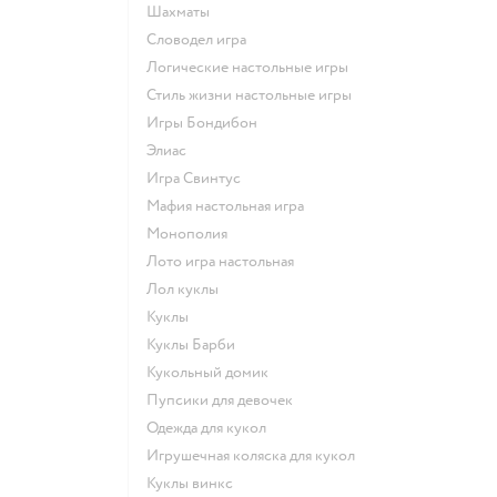
Шахматы
Словодел игра
Логические настольные игры
Стиль жизни настольные игры
Игры Бондибон
Элиас
Игра Свинтус
Мафия настольная игра
Монополия
Лото игра настольная
Лол куклы
Куклы
Куклы Барби
Кукольный домик
Пупсики для девочек
Одежда для кукол
Игрушечная коляска для кукол
Куклы винкс