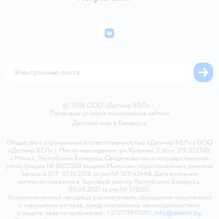
Правила продажи
Подарочные карты
Политика конфиденциальности
Бонусные карты
Политика использования файлов cookie
ВКонтакте
Блог
Обратная связь
Магазины сети
Карта сайта
© 2026 ООО «Детмир БЕЛ»
•
Правовые условия пользования сайтом
Детский мир в
Беларуси
Общество с ограниченной ответственностью «Детмир БЕЛ» ( ООО
«Детмир БЕЛ» ). Место нахождения: ул. Кульман, 3, пом. 319, 220100,
г. Минск, Республика Беларусь. Свидетельство о государственной
регистрации № 0072500 выдано Минским горисполкомом, внесена
запись в ЕГР 01.10.2018 за рег.№ 193143448. Дата внесения
интернет-магазина в Торговый реестр Республики Беларусь:
09.09.2021 за рег.№ 518552.
Уполномоченный продавца рассматривать обращения покупателей
о нарушении их прав, предусмотренных законодательством
о защите прав потребителей: +375173970001,
info@detmir.by
.