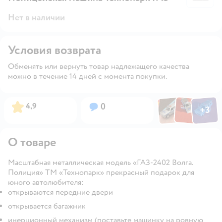
Нет в наличии
Условия возврата
Обменять или вернуть товар надлежащего качества
можно в течение 14 дней с момента покупки.
Фото по
Фото пользовател
Фото пользо
Рейтинг:
Вопросов:
4,9
0
+
3
Открыть га
О товаре
Масштабная металлическая модель «ГАЗ-2402 Волга.
Полиция» ТМ «Технопарк» прекрасный подарок для
юного автолюбителя:
открываются передние двери
открывается багажник
инерционный механизм (поставьте машинку на ровную