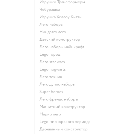
Игрушки Трансформеры
Чебурашка
Игрушка Хеллоу Китти
Лего наборы
Ниндзяго лего
Детский конструктор
Лего наборы майнкрафт
Lego город
Лего star wars
Lego hogwarts
Лего техник
Лего дупло наборы
Super heroes
Лего френдс наборы
Магнитный конструктор
Марио лего
Lego мир юрского периода
Деревянный конструктор