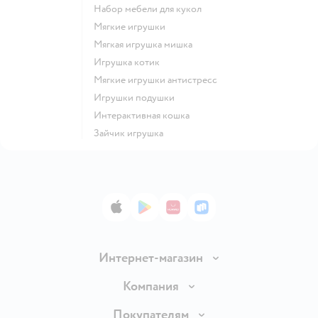
Набор мебели для кукол
Мягкие игрушки
Мягкая игрушка мишка
Игрушка котик
Мягкие игрушки антистресс
Игрушки подушки
Интерактивная кошка
Зайчик игрушка
App Store
Google Play
AppGallery
RuStore
Интернет-магазин
Доставка и оплата
Компания
Обмен и возврат товара
Вакансии
Покупателям