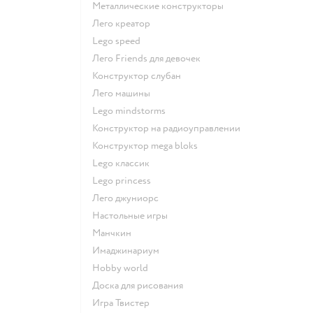
Металлические конструкторы
Лего креатор
Lego speed
Лего Friends для девочек
Конструктор слубан
Лего машины
Lego mindstorms
Конструктор на радиоуправлении
Конструктор mega bloks
Lego классик
Lego princess
Лего джуниорс
Настольные игры
Манчкин
Имаджинариум
Hobby world
Доска для рисования
Игра Твистер