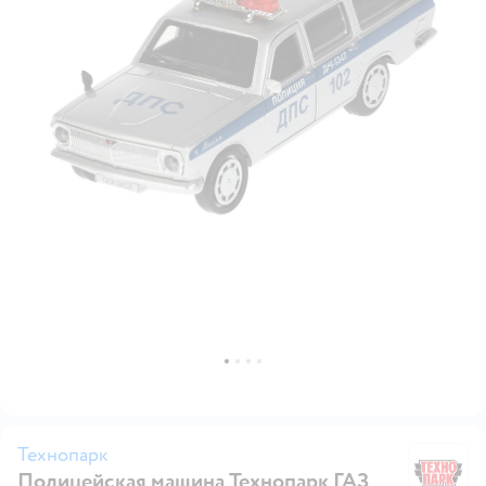
Технопарк
Полицейская машина Технопарк ГАЗ
Т