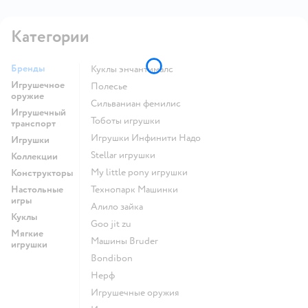
Категории
Бренды
Куклы энчантималс
Игрушечное
Полесье
оружие
Сильваниан фемилис
Игрушечный
Тоботы игрушки
транспорт
Игрушки Инфинити Надо
Игрушки
Stellar игрушки
Коллекции
my little pony игрушки
Конструкторы
Настольные
Технопарк Машинки
игры
Алило зайка
Куклы
Goo jit zu
Мягкие
Машины Bruder
игрушки
Bondibon
Нерф
Игрушечные оружия