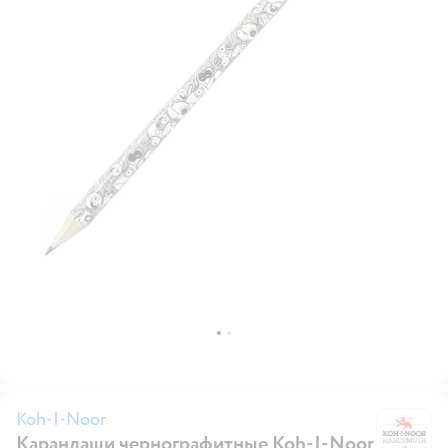
Koh-I-Noor
Карандаши чернографитные Koh-I-Noor
Ko