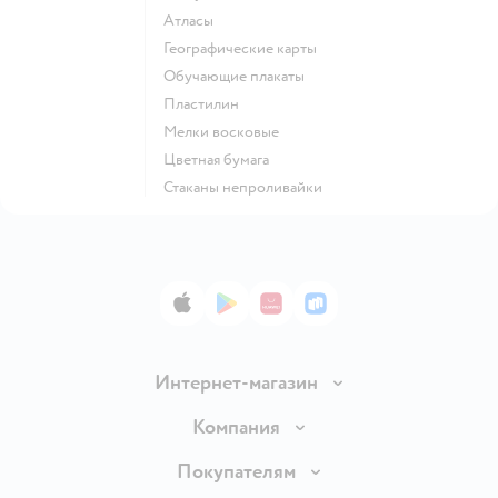
Атласы
Географические карты
Обучающие плакаты
Пластилин
Мелки восковые
Цветная бумага
Стаканы непроливайки
App Store
Google Play
AppGallery
RuStore
Интернет-магазин
Доставка и оплата
Компания
Обмен и возврат товара
Вакансии
Покупателям
Правила продажи