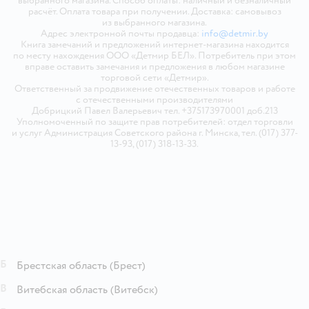
выбранного магазина. Способ оплаты: наличный и безналичный
расчёт. Оплата товара при получении. Доставка: самовывоз
из выбранного магазина.
Адрес электронной почты продавца:
info@detmir.by
Книга замечаний и предложений интернет-магазина находится
по месту нахождения ООО «Детмир БЕЛ». Потребитель при этом
вправе оставить замечания и предложения в любом магазине
торговой сети «Детмир».
Ответственный за продвижение отечественных товаров и работе
с отечественными производителями
Добрицкий Павел Валерьевич тел. +375173970001 доб.213
Уполномоченный по защите прав потребителей: отдел торговли
и услуг Администрация Советского района г. Минска, тел. (017) 377-
13-93, (017) 318-13-33.
Б
Брестская область
(Брест)
В
Витебская область
(Витебск)