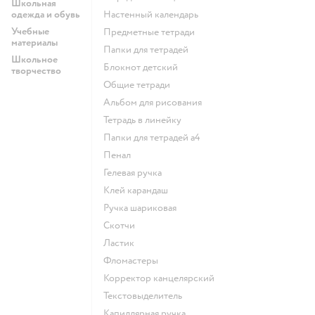
Школьная
одежда и обувь
Настенный календарь
Учебные
Предметные тетради
материалы
Папки для тетрадей
Школьное
Блокнот детский
творчество
Общие тетради
Альбом для рисования
Тетрадь в линейку
Папки для тетрадей а4
Пенал
Гелевая ручка
Клей карандаш
Ручка шариковая
Скотчи
Ластик
Фломастеры
Корректор канцелярский
Текстовыделитель
Капиллярная ручка