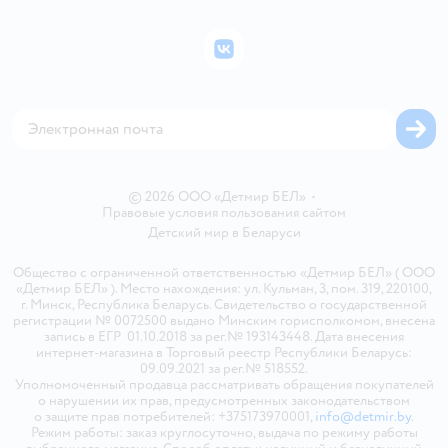
Подарочные карты
Политика конфиденциальности
Бонусные карты
Политика использования файлов cookie
ВКонтакте
Блог
Обратная связь
Магазины сети
Карта сайта
© 2026 ООО «Детмир БЕЛ»
•
Правовые условия пользования сайтом
Детский мир в
Беларуси
Общество с ограниченной ответственностью «Детмир БЕЛ» ( ООО
«Детмир БЕЛ» ). Место нахождения: ул. Кульман, 3, пом. 319, 220100,
г. Минск, Республика Беларусь. Свидетельство о государственной
регистрации № 0072500 выдано Минским горисполкомом, внесена
запись в ЕГР 01.10.2018 за рег.№ 193143448. Дата внесения
интернет-магазина в Торговый реестр Республики Беларусь:
09.09.2021 за рег.№ 518552.
Уполномоченный продавца рассматривать обращения покупателей
о нарушении их прав, предусмотренных законодательством
о защите прав потребителей: +375173970001,
info@detmir.by
.
Режим работы: заказ круглосуточно, выдача по режиму работы