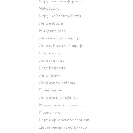
Игрушки Трансформеры
Чебурашка
Игрушка Хеллоу Китти
Лего наборы
Ниндзяго лего
Детский конструктор
Лего наборы майнкрафт
Lego город
Лего star wars
Lego hogwarts
Лего техник
Лего дупло наборы
Super heroes
Лего френдс наборы
Магнитный конструктор
Марио лего
Lego мир юрского периода
Деревянный конструктор