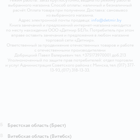
Режим работы: заказ круглосуточно, выдача по режиму работы
выбранного магазина. Способ оплаты: наличный и безналичный
расчёт. Оплата товара при получении. Доставка: самовывоз
из выбранного магазина.
Адрес электронной почты продавца:
info@detmir.by
Книга замечаний и предложений интернет-магазина находится
по месту нахождения ООО «Детмир БЕЛ». Потребитель при этом
вправе оставить замечания и предложения в любом магазине
торговой сети «Детмир».
Ответственный за продвижение отечественных товаров и работе
с отечественными производителями
Добрицкий Павел Валерьевич тел. +375173970001 доб.213
Уполномоченный по защите прав потребителей: отдел торговли
и услуг Администрация Советского района г. Минска, тел. (017) 377-
13-93, (017) 318-13-33.
Б
Брестская область
(Брест)
В
Витебская область
(Витебск)