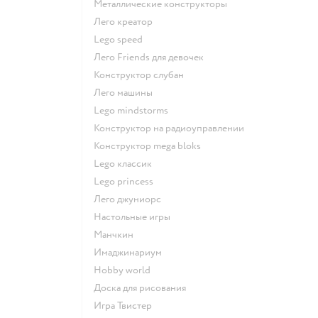
Металлические конструкторы
Лего креатор
Lego speed
Лего Friends для девочек
Конструктор слубан
Лего машины
Lego mindstorms
Конструктор на радиоуправлении
Конструктор mega bloks
Lego классик
Lego princess
Лего джуниорс
Настольные игры
Манчкин
Имаджинариум
Hobby world
Доска для рисования
Игра Твистер