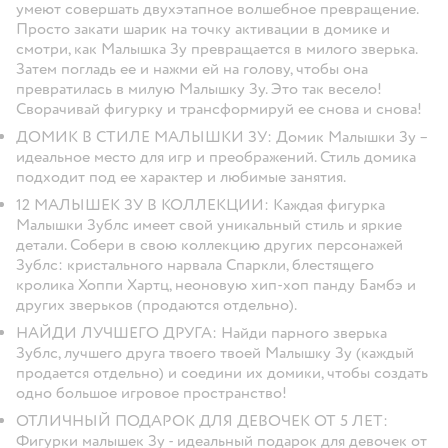
умеют совершать двухэтапное волшебное превращение.
Просто закати шарик на точку активации в домике и
смотри, как Малышка Зу превращается в милого зверька.
Затем погладь ее и нажми ей на голову, чтобы она
превратилась в милую Малышку Зу. Это так весело!
Сворачивай фигурку и трансформируй ее снова и снова!
ДОМИК В СТИЛЕ МАЛЫШКИ ЗУ: Домик Малышки Зу –
идеальное место для игр и преображений. Стиль домика
подходит под ее характер и любимые занятия.
12 МАЛЫШЕК ЗУ В КОЛЛЕКЦИИ: Каждая фигурка
Малышки Зублс имеет свой уникальный стиль и яркие
детали. Собери в свою коллекцию других персонажей
Зублс: кристального нарвала Спаркли, блестящего
кролика Хоппи Хартц, неоновую хип-хоп панду Бамбэ и
других зверьков (продаются отдельно).
НАЙДИ ЛУЧШЕГО ДРУГА: Найди парного зверька
Зублс, лучшего друга твоего твоей Малышку Зу (каждый
продается отдельно) и соедини их домики, чтобы создать
одно большое игровое пространство!
ОТЛИЧНЫЙ ПОДАРОК ДЛЯ ДЕВОЧЕК ОТ 5 ЛЕТ:
Фигурки малышек Зу - идеальный подарок для девочек от