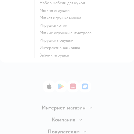
Набор мебели для кукол
Мягкие игрушки
Мягкая игрушка мишка
Игрушка котик
Мягкие игрушки антистресс
Игрушки подушки
Интерактивная кошка
Зайчик игрушка
App Store
Google Play
AppGallery
RuStore
Интернет-магазин
Доставка и оплата
Компания
Обмен и возврат товара
Вакансии
Покупателям