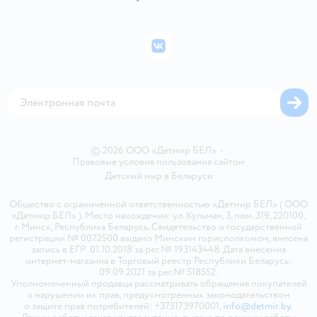
Правила продажи
Подарочные карты
Политика конфиденциальности
Бонусные карты
Политика использования файлов cookie
ВКонтакте
Блог
Обратная связь
Магазины сети
Карта сайта
© 2026 ООО «Детмир БЕЛ»
•
Правовые условия пользования сайтом
Детский мир в
Беларуси
Общество с ограниченной ответственностью «Детмир БЕЛ» ( ООО
«Детмир БЕЛ» ). Место нахождения: ул. Кульман, 3, пом. 319, 220100,
г. Минск, Республика Беларусь. Свидетельство о государственной
регистрации № 0072500 выдано Минским горисполкомом, внесена
запись в ЕГР 01.10.2018 за рег.№ 193143448. Дата внесения
интернет-магазина в Торговый реестр Республики Беларусь:
09.09.2021 за рег.№ 518552.
Уполномоченный продавца рассматривать обращения покупателей
о нарушении их прав, предусмотренных законодательством
о защите прав потребителей: +375173970001,
info@detmir.by
.