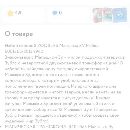
Фото по
Фото пользовател
Фото пользо
Рейтинг:
Вопросов:
4,9
0
+
3
Открыть га
О товаре
Набор игровой ZOOBLES Малышка ЗУ Рыбка
6061365/20134942
Знакомьтесь с Малышкой Зу – милой подружкой зверьков
Зублс с невероятной двухуровневой трансформацией! В
наборе ты найдешь одну фигурку очаровательной
Малышки Зу, домик в ее стиле, а также постер
коллекционера, с которым удобно следить за
пополнением твоей коллекции. Из яркого шарика она
трансформируется в милого зверька, а если нажать на ее
голову она превращается в милую девочку! Каждая
фигурка Малышки Зу имеет свой уникальный стиль и
яркие детали. Собери все 12 Малышек Зу и 12 зверьков
Зублс (каждая продается отдельно), чтобы создать свой
чудесный мир Зублс!
МАГИЧЕСКАЯ ТРАНСФОМАЦИЯ: Все Малышки Зу