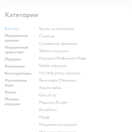
Категории
Бренды
Куклы энчантималс
Игрушечное
Полесье
оружие
Сильваниан фемилис
Игрушечный
Тоботы игрушки
транспорт
Игрушки Инфинити Надо
Игрушки
Stellar игрушки
Коллекции
my little pony игрушки
Конструкторы
Настольные
Технопарк Машинки
игры
Алило зайка
Куклы
Goo jit zu
Мягкие
Машины Bruder
игрушки
Bondibon
Нерф
Игрушечные оружия
Игрушечная машина