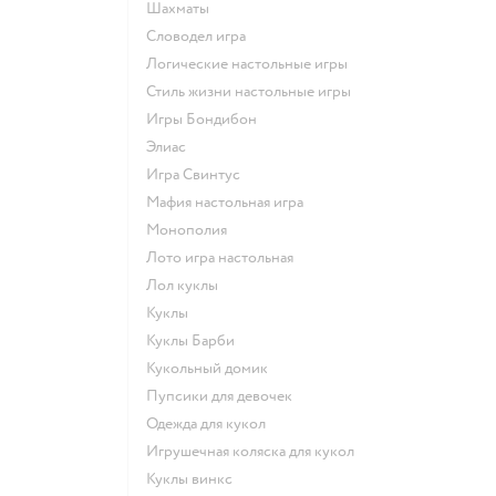
Шахматы
Словодел игра
Логические настольные игры
Стиль жизни настольные игры
Игры Бондибон
Элиас
Игра Свинтус
Мафия настольная игра
Монополия
Лото игра настольная
Лол куклы
Куклы
Куклы Барби
Кукольный домик
Пупсики для девочек
Одежда для кукол
Игрушечная коляска для кукол
Куклы винкс