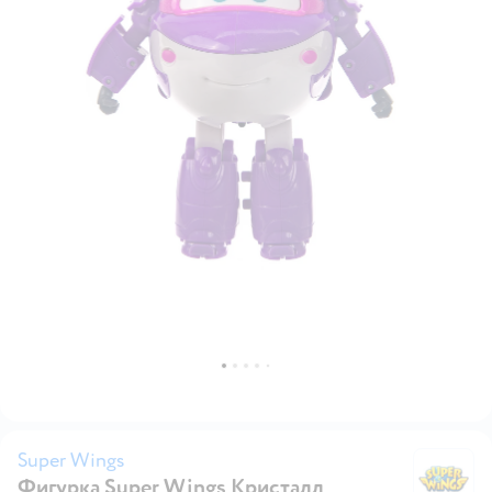
Super Wings
Фигурка Super Wings Кристалл
Su