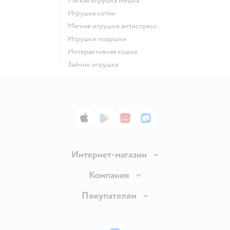
Мягкая игрушка мишка
Игрушка котик
Мягкие игрушки антистресс
Игрушки подушки
Интерактивная кошка
Зайчик игрушка
App Store
Google Play
AppGallery
RuStore
Интернет-магазин
Доставка и оплата
Компания
Обмен и возврат товара
Вакансии
Покупателям
Правила продажи
Подарочные карты
Политика конфиденциальности
Бонусные карты