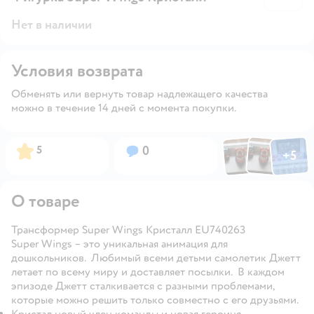
Нет в наличии
Условия возврата
Обменять или вернуть товар надлежащего качества
можно в течение 14 дней с момента покупки.
Фото по
Фото пользовател
Фото пользо
Рейтинг:
Вопросов:
5
0
+
5
Открыть га
О товаре
Трансформер Super Wings Кристалл EU740263
Super Wings
– это уникальная анимация для
дошкольников. Любимый всеми детьми самолетик Джетт
летает по всему миру и доставляет посылки. В каждом
эпизоде Джетт сталкивается с разными проблемами,
которые можно решить только совместно с его друзьями.
Кристал новый член команды и новая героиня