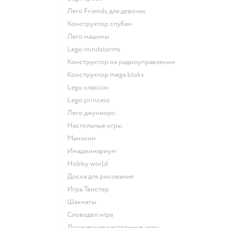
Лего Friends для девочек
Конструктор слубан
Лего машины
Lego mindstorms
Конструктор на радиоуправлении
Конструктор mega bloks
Lego классик
Lego princess
Лего джуниорс
Настольные игры
Манчкин
Имаджинариум
Hobby world
Доска для рисования
Игра Твистер
Шахматы
Словодел игра
Логические настольные игры