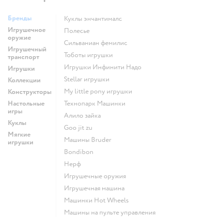
Бренды
Куклы энчантималс
Игрушечное
Полесье
оружие
Сильваниан фемилис
Игрушечный
Тоботы игрушки
транспорт
Игрушки Инфинити Надо
Игрушки
Stellar игрушки
Коллекции
my little pony игрушки
Конструкторы
Настольные
Технопарк Машинки
игры
Алило зайка
Куклы
Goo jit zu
Мягкие
Машины Bruder
игрушки
Bondibon
Нерф
Игрушечные оружия
Игрушечная машина
Машинки Hot Wheels
Машины на пульте управления