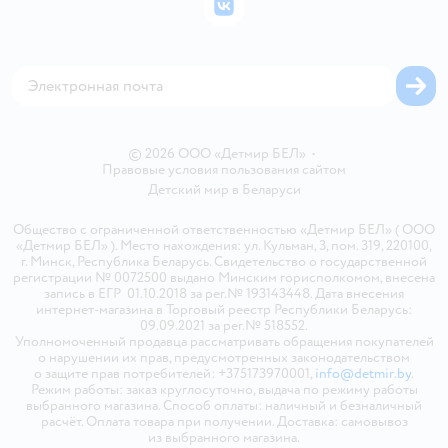
Политика использования файлов cookie
ВКонтакте
Блог
Обратная связь
Магазины сети
Карта сайта
© 2026 ООО «Детмир БЕЛ»
•
Правовые условия пользования сайтом
Детский мир в
Беларуси
Общество с ограниченной ответственностью «Детмир БЕЛ» ( ООО
«Детмир БЕЛ» ). Место нахождения: ул. Кульман, 3, пом. 319, 220100,
г. Минск, Республика Беларусь. Свидетельство о государственной
регистрации № 0072500 выдано Минским горисполкомом, внесена
запись в ЕГР 01.10.2018 за рег.№ 193143448. Дата внесения
интернет-магазина в Торговый реестр Республики Беларусь:
09.09.2021 за рег.№ 518552.
Уполномоченный продавца рассматривать обращения покупателей
о нарушении их прав, предусмотренных законодательством
о защите прав потребителей: +375173970001,
info@detmir.by
.
Режим работы: заказ круглосуточно, выдача по режиму работы
выбранного магазина. Способ оплаты: наличный и безналичный
расчёт. Оплата товара при получении. Доставка: самовывоз
из выбранного магазина.