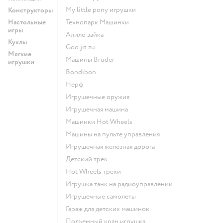
my little pony игрушки
Конструкторы
Настольные
Технопарк Машинки
игры
Алило зайка
Куклы
Goo jit zu
Мягкие
Машины Bruder
игрушки
Bondibon
Нерф
Игрушечные оружия
Игрушечная машина
Машинки Hot Wheels
Машины на пульте управления
Игрушечная железная дорога
Детский трек
Hot Wheels треки
Игрушка танк на радиоуправлении
Игрушечные самолеты
Гараж для детских машинок
Подъемный кран игрушка