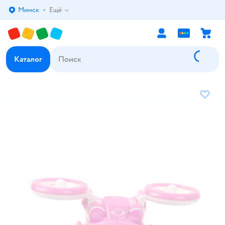
Минск
Ещё
Выбор адреса доставки.
Каталог
В избр