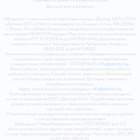
Правовые условия пользования сайтом
Детский мир в
Беларуси
Общество с ограниченной ответственностью «Детмир БЕЛ» ( ООО
«Детмир БЕЛ» ). Место нахождения: ул. Кульман, 3, пом. 319, 220100,
г. Минск, Республика Беларусь. Свидетельство о государственной
регистрации № 0072500 выдано Минским горисполкомом, внесена
запись в ЕГР 01.10.2018 за рег.№ 193143448. Дата внесения
интернет-магазина в Торговый реестр Республики Беларусь:
09.09.2021 за рег.№ 518552.
Уполномоченный продавца рассматривать обращения покупателей
о нарушении их прав, предусмотренных законодательством
о защите прав потребителей: +375173970001,
info@detmir.by
.
Режим работы: заказ круглосуточно, выдача по режиму работы
выбранного магазина. Способ оплаты: наличный и безналичный
расчёт. Оплата товара при получении. Доставка: самовывоз
из выбранного магазина.
Адрес электронной почты продавца:
info@detmir.by
Книга замечаний и предложений интернет-магазина находится
по месту нахождения ООО «Детмир БЕЛ». Потребитель при этом
вправе оставить замечания и предложения в любом магазине
торговой сети «Детмир».
Ответственный за продвижение отечественных товаров и работе
с отечественными производителями
Добрицкий Павел Валерьевич тел. +375173970001 доб.213
Уполномоченный по защите прав потребителей: отдел торговли
и услуг Администрация Советского района г. Минска, тел. (017) 377-
13-93, (017) 318-13-33.