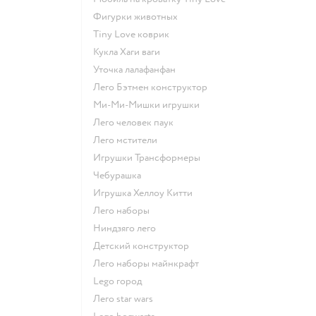
Фигурки животных
Tiny Love коврик
Кукла Хаги ваги
Уточка лалафанфан
Лего Бэтмен конструктор
Ми-Ми-Мишки игрушки
Лего человек паук
Лего мстители
Игрушки Трансформеры
Чебурашка
Игрушка Хеллоу Китти
Лего наборы
Ниндзяго лего
Детский конструктор
Лего наборы майнкрафт
Lego город
Лего star wars