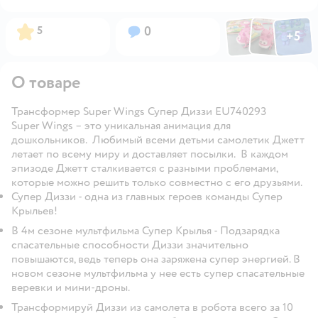
Фото по
Фото пользовател
Фото пользо
Рейтинг:
Вопросов:
5
0
+
5
Открыть га
О товаре
Трансформер Super Wings Супер Диззи EU740293
Super Wings
– это уникальная анимация для
дошкольников. Любимый всеми детьми самолетик Джетт
летает по всему миру и доставляет посылки. В каждом
эпизоде Джетт сталкивается с разными проблемами,
которые можно решить только совместно с его друзьями.
Супер Диззи - одна из главных героев команды Супер
Крыльев!
В 4м сезоне мультфильма Супер Крылья - Подзарядка
спасательные способности Диззи значительно
повышаются, ведь теперь она заряжена супер энергией. В
новом сезоне мультфильма у нее есть супер спасательные
веревки и мини-дроны.
Трансформируй Диззи из самолета в робота всего за 10