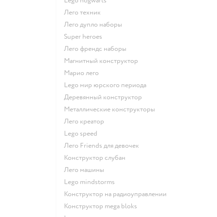
Lego hogwarts
Лего техник
Лего дупло наборы
Super heroes
Лего френдс наборы
Магнитный конструктор
Марио лего
Lego мир юрского периода
Деревянный конструктор
Металлические конструкторы
Лего креатор
Lego speed
Лего Friends для девочек
Конструктор слубан
Лего машины
Lego mindstorms
Конструктор на радиоуправлении
Конструктор mega bloks