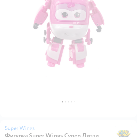
Super Wings
Фигурка Super Wings Супер Диззи
Su