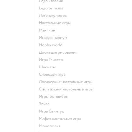
Lego классик
Lego princess
Лего джуниорс
Настольные игры
Манчкин
Имаджинариум
Hobby world
Доска для рисования
Игра Твистер
Шахматы
Словодел игра
Логические настольные игры
Стиль жизни настольные игры
Игры Бондибон
Элиас
Игра Свинтус
Мафия настольная игра
Монополия