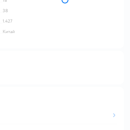
18
38
1.427
Китай