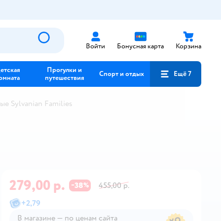
Войти
Бонусная карта
Корзина
етская
Прогулки и
Спорт и отдых
Ещё 7
омната
путешествия
е Sylvanian Families
279,00 р.
38
455,00 р.
−
%
+
2,79
В магазине — по ценам сайта