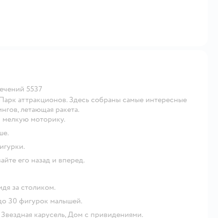
лечений 5537
7 Парк аттракционов. Здесь собраны самые интересные
ингов, летающая ракета.
и мелкую моторику.
ше.
игурки.
айте его назад и вперед.
идя за столиком.
до 30 фигурок малышей.
 Звездная карусель, Дом с привидениями.