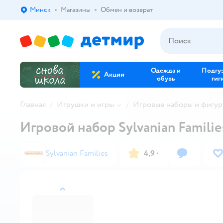
Минск
Магазины
Обмен и возврат
Выбор адреса доставки.
Одежда и
Подгу
Акции
обувь
гиг
Главная
Игрушки и игры
Игровые наборы и фигур
Игровой набор Sylvanian Famili
Sylvanian Families
4,9
·
назад