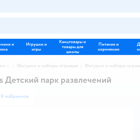
Канцтовары и
зники и
Игрушки и
Питание и
Д
товары для
иена
игры
кормление
к
школы
ки
Фигурки и наборы игровые
Фигурки и наборы игровы
es Детский парк развлечений
В избранное