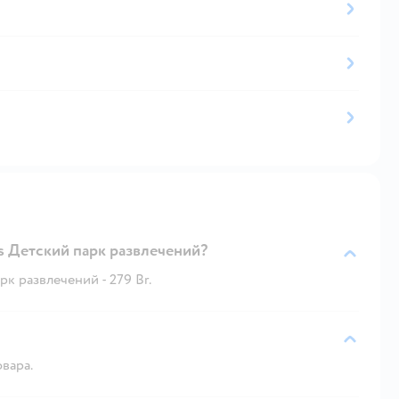
es Детский парк развлечений?
рк развлечений - 279 Br.
овара.