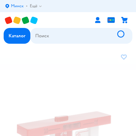
Минск
Ещё
Выбор адреса доставки.
Каталог
В избр