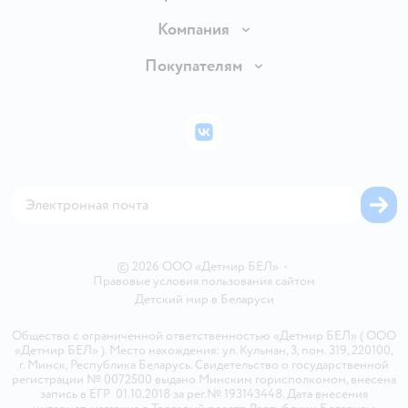
Доставка и оплата
Компания
Обмен и возврат товара
Вакансии
Покупателям
Правила продажи
Подарочные карты
Политика конфиденциальности
Бонусные карты
Политика использования файлов cookie
ВКонтакте
Блог
Обратная связь
Магазины сети
Карта сайта
© 2026 ООО «Детмир БЕЛ»
•
Правовые условия пользования сайтом
Детский мир в
Беларуси
Общество с ограниченной ответственностью «Детмир БЕЛ» ( ООО
«Детмир БЕЛ» ). Место нахождения: ул. Кульман, 3, пом. 319, 220100,
г. Минск, Республика Беларусь. Свидетельство о государственной
регистрации № 0072500 выдано Минским горисполкомом, внесена
запись в ЕГР 01.10.2018 за рег.№ 193143448. Дата внесения