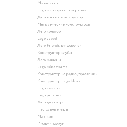
Марио лего
Lego мир юрского периода
Деревянный конструктор
Металлические конструкторы
Лего креатор
Lego speed
Лего Friends для девочек
Конструктор слубан
Лего машины
Lego mindstorms
Конструктор на радиоуправлении
Конструктор mega bloks
Lego классик
Lego princess
Лего джуниорс
Настольные игры
Манчкин
Имаджинариум