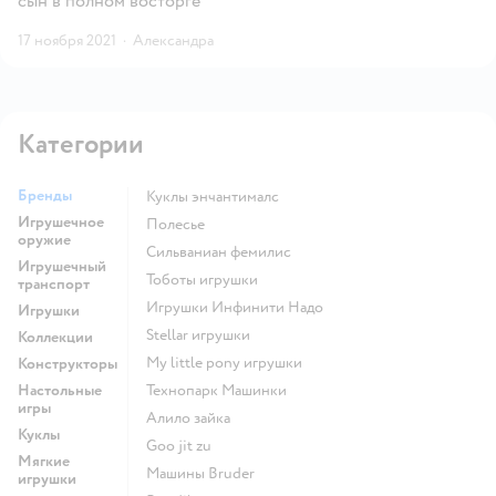
сын в полном восторге
17 ноября 2021
·
Александра
Категории
Бренды
Куклы энчантималс
Игрушечное
Полесье
оружие
Сильваниан фемилис
Игрушечный
Тоботы игрушки
транспорт
Игрушки Инфинити Надо
Игрушки
Stellar игрушки
Коллекции
my little pony игрушки
Конструкторы
Настольные
Технопарк Машинки
игры
Алило зайка
Куклы
Goo jit zu
Мягкие
Машины Bruder
игрушки