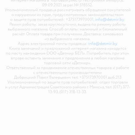
интернет-магазина в Торговый реестр Республики Беларусь:
09.09.2021 за рег.№ 518552.
Уполномоченный продавца рассматривать обращения покупателей
о нарушении их прав, предусмотренных законодательством
о защите прав потребителей: +375173970001,
info@detmir.by
.
Режим работы: заказ круглосуточно, выдача по режиму работы
выбранного магазина. Способ оплаты: наличный и безналичный
расчёт. Оплата товара при получении. Доставка: самовывоз
из выбранного магазина.
Адрес электронной почты продавца:
info@detmir.by
Книга замечаний и предложений интернет-магазина находится
по месту нахождения ООО «Детмир БЕЛ». Потребитель при этом
вправе оставить замечания и предложения в любом магазине
торговой сети «Детмир».
Ответственный за продвижение отечественных товаров и работе
с отечественными производителями
Добрицкий Павел Валерьевич тел. +375173970001 доб.213
Уполномоченный по защите прав потребителей: отдел торговли
и услуг Администрация Советского района г. Минска, тел. (017) 377-
13-93, (017) 318-13-33.