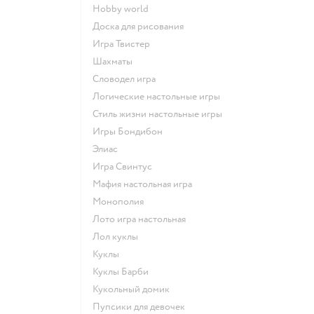
Hobby world
Доска для рисования
Игра Твистер
Шахматы
Словодел игра
Логические настольные игры
Стиль жизни настольные игры
Игры Бондибон
Элиас
Игра Свинтус
Мафия настольная игра
Монополия
Лото игра настольная
Лол куклы
Куклы
Куклы Барби
Кукольный домик
Пупсики для девочек