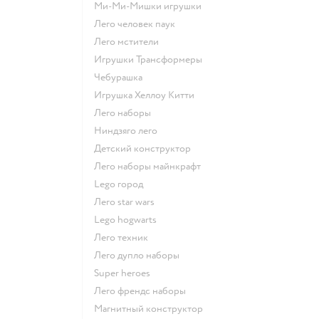
Ми-Ми-Мишки игрушки
Лего человек паук
Лего мстители
Игрушки Трансформеры
Чебурашка
Игрушка Хеллоу Китти
Лего наборы
Ниндзяго лего
Детский конструктор
Лего наборы майнкрафт
Lego город
Лего star wars
Lego hogwarts
Лего техник
Лего дупло наборы
Super heroes
Лего френдс наборы
Магнитный конструктор