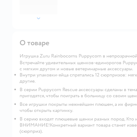
далее
О товаре
Игрушка Zuru Rainbocorns Puppycorn в непрозрачной
Встречайте удивительных щенков-единорогов Puppyco
с мягким другом и новые ветеринарные аксессуары.
Внутри упаковки-яйца спрятались 12 сюрпризов: мягк
другие.
В серии Puppycorn Rescue аксессуары сделаны в тем
пригодятся, чтобы поиграть в больницу со своим щен
Все игрушки покрыты нежнейшим плюшем, а их фирме
чтобы открыть картинку.
В серию входят плюшевые щенки разных пород. Кто 
ВНИМАНИЕ!Конкретный вариант товара станет извес
(сюрприз).