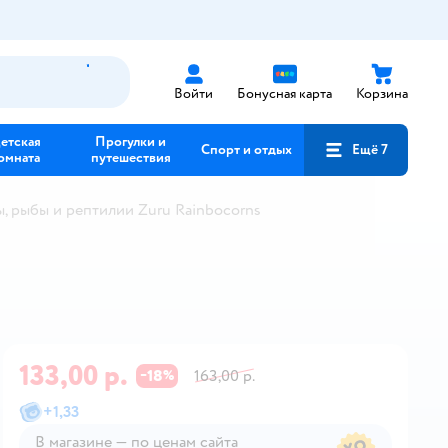
Войти
Бонусная карта
Корзина
етская
Прогулки и
Спорт и отдых
Ещё 7
омната
путешествия
, рыбы и рептилии Zuru Rainbocorns
133,00 р.
18
163,00 р.
−
%
+
1,33
В магазине — по ценам сайта