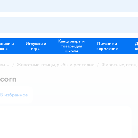
Канцтовары и
зники и
Игрушки и
Питание и
Д
товары для
иена
игры
кормление
к
школы
ки
Животные, птицы, рыбы и рептилии
Животные, птицы
corn
В избранное