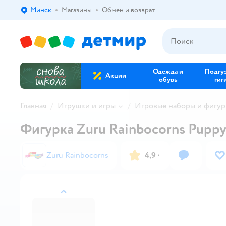
Минск
Магазины
Обмен и возврат
Выбор адреса доставки.
Одежда и
Подгу
Акции
обувь
гиг
Главная
Игрушки и игры
Игровые наборы и фигур
Фигурка Zuru Rainbocorns Puppy
Zuru Rainbocorns
4,9
·
назад