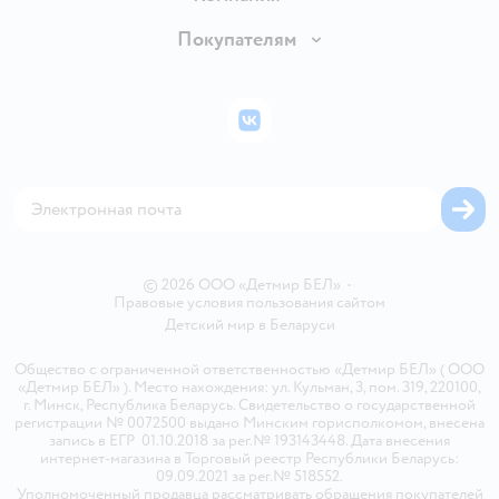
Обмен и возврат товара
Вакансии
Покупателям
Правила продажи
Подарочные карты
Политика конфиденциальности
Бонусные карты
Политика использования файлов cookie
ВКонтакте
Блог
Обратная связь
Магазины сети
Карта сайта
© 2026 ООО «Детмир БЕЛ»
•
Правовые условия пользования сайтом
Детский мир в
Беларуси
Общество с ограниченной ответственностью «Детмир БЕЛ» ( ООО
«Детмир БЕЛ» ). Место нахождения: ул. Кульман, 3, пом. 319, 220100,
г. Минск, Республика Беларусь. Свидетельство о государственной
регистрации № 0072500 выдано Минским горисполкомом, внесена
запись в ЕГР 01.10.2018 за рег.№ 193143448. Дата внесения
интернет-магазина в Торговый реестр Республики Беларусь:
09.09.2021 за рег.№ 518552.
Уполномоченный продавца рассматривать обращения покупателей