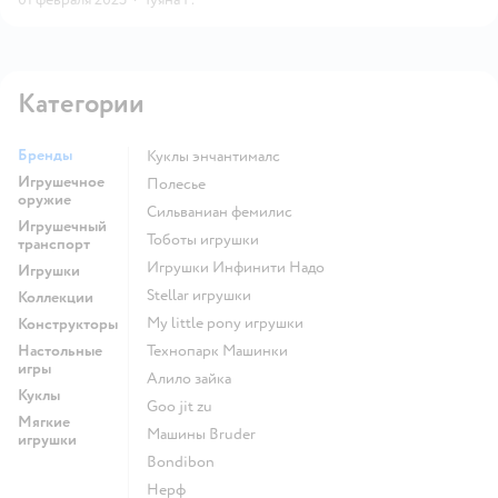
Категории
Бренды
Куклы энчантималс
Игрушечное
Полесье
оружие
Сильваниан фемилис
Игрушечный
Тоботы игрушки
транспорт
Игрушки Инфинити Надо
Игрушки
Stellar игрушки
Коллекции
my little pony игрушки
Конструкторы
Настольные
Технопарк Машинки
игры
Алило зайка
Куклы
Goo jit zu
Мягкие
Машины Bruder
игрушки
Bondibon
Нерф