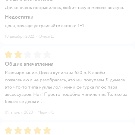
Дочке очень понравилось, любит такую мелочь всякую.
Недостатки
цена, почаще устраивайте скидки 1+1
10 декабря 2022
·
Олеся Е.
Рейтинг:
2
Общие впечатления
Разочарование. Дочка купила за 650 р. К своём
сожалению я не разобралась, что мы покупаем. Я думала
это что-то типа куклы лол - мини фигурка плюс пара
аксессуаров. Нет! Просто подобие миниленты. Только за
бешеные деньги...
09 апреля 2023
·
Мария К.
Рейтинг:
5