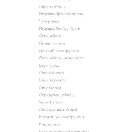
Лего мстители
Игрушки Трансформеры
Чебурашка
Игрушка Хеллоу Китти
Лего наборы
Ниндзяго лего
Детский конструктор
Лего наборы майнкрафт
Lego город
Лего star wars
Lego hogwarts
Лего техник
Лего дупло наборы
Super heroes
Лего френдс наборы
Магнитный конструктор
Марио лего
Lego мир юрского периода