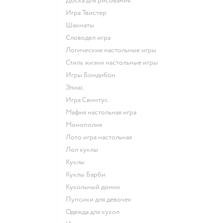
Доска для рисования
Игра Твистер
Шахматы
Словодел игра
Логические настольные игры
Стиль жизни настольные игры
Игры Бондибон
Элиас
Игра Свинтус
Мафия настольная игра
Монополия
Лото игра настольная
Лол куклы
Куклы
Куклы Барби
Кукольный домик
Пупсики для девочек
Одежда для кукол