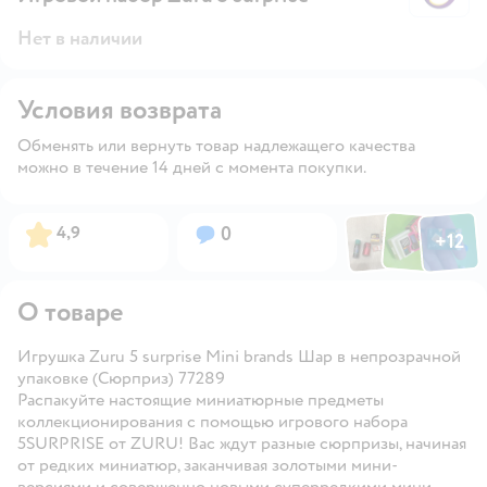
Нет в наличии
Условия возврата
Обменять или вернуть товар надлежащего качества
можно в течение 14 дней с момента покупки.
Фото по
Фото пользовател
Фото пользо
Рейтинг:
Вопросов:
4,9
0
+
12
Открыть га
О товаре
Игрушка Zuru 5 surprise Mini brands Шар в непрозрачной
упаковке (Сюрприз) 77289
Распакуйте настоящие миниатюрные предметы
коллекционирования с помощью игрового набора
5SURPRISE от ZURU! Вас ждут разные сюрпризы, начиная
от редких миниатюр, заканчивая золотыми мини-
версиями и совершенно новыми суперредкими мини-