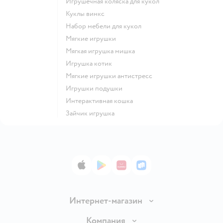
Игрушечная коляска для кукол
Куклы винкс
Набор мебели для кукол
Мягкие игрушки
Мягкая игрушка мишка
Игрушка котик
Мягкие игрушки антистресс
Игрушки подушки
Интерактивная кошка
Зайчик игрушка
App Store
Google Play
AppGallery
RuStore
Интернет-магазин
Доставка и оплата
Компания