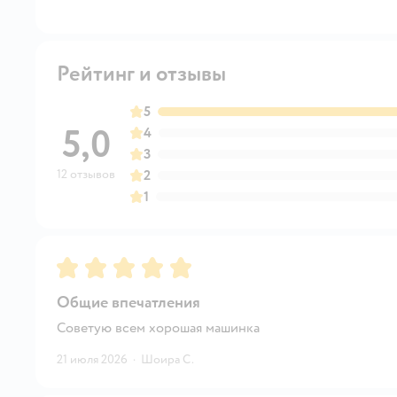
Рейтинг и отзывы
5
5,0
4
3
12 отзывов
2
1
Рейтинг:
5
Общие впечатления
Советую всем хорошая машинка
21 июля 2026
·
Шоира С.