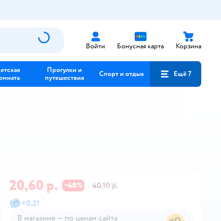
Войти
Бонусная карта
Корзина
етская
Прогулки и
Спорт и отдых
Ещё 7
омната
путешествия
20,60 р.
48
40,10 р.
−
%
+
0,21
В магазине — по ценам сайта