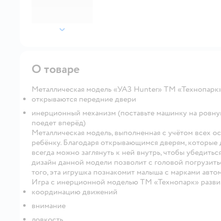
далее
О товаре
Металлическая модель «УАЗ Hunter» ТМ «Технопарк»
открываются передние двери
инерционный механизм (поставьте машинку на ровную 
поедет вперёд)
Металлическая модель, выполненная с учётом всех о
ребёнку. Благодаря открывающимся дверям, которые
всегда можно заглянуть к ней внутрь, чтобы убедитьс
дизайн данной модели позволит с головой погрузить
того, эта игрушка познакомит малыша с марками авт
Игра с инерционной моделью ТМ «Технопарк» разви
координацию движений
внимание
ловкость