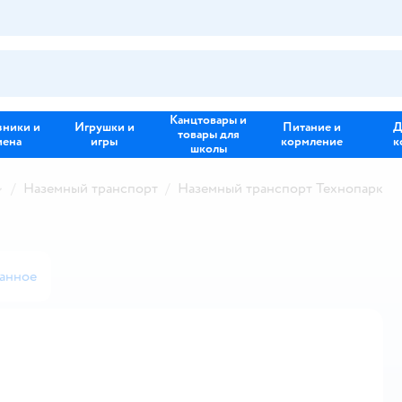
Канцтовары и
зники и
Игрушки и
Питание и
Д
товары для
иена
игры
кормление
к
школы
Наземный транспорт
Наземный транспорт Технопарк
ранное