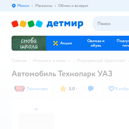
Минск
Магазины
Обмен и возврат
Выбор адреса доставки.
Одежда и
Подгу
Акции
обувь
гиг
Главная
Игрушки и игры
Игрушечный транспорт
Автомобиль Технопарк УАЗ
Технопарк
5,0
·
В изб
назад