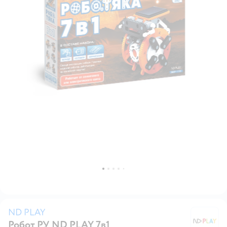
ND PLAY
Робот РУ ND PLAY 7в1
N