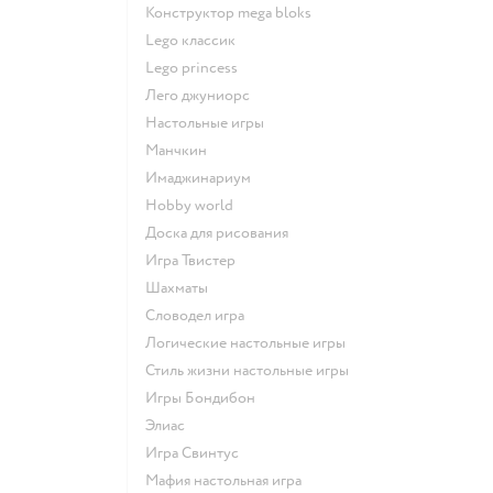
Конструктор mega bloks
Lego классик
Lego princess
Лего джуниорс
Настольные игры
Манчкин
Имаджинариум
Hobby world
Доска для рисования
Игра Твистер
Шахматы
Словодел игра
Логические настольные игры
Стиль жизни настольные игры
Игры Бондибон
Элиас
Игра Свинтус
Мафия настольная игра