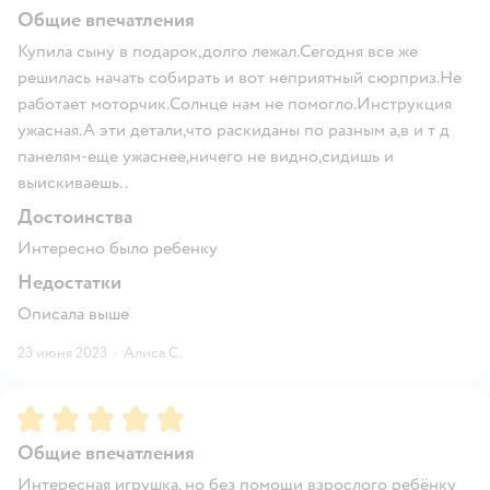
Общие впечатления
Купила сыну в подарок,долго лежал.Сегодня все же
решилась начать собирать и вот неприятный сюрприз.Не
работает моторчик.Солнце нам не помогло.Инструкция
ужасная.А эти детали,что раскиданы по разным а,в и т д
панелям-еще ужаснее,ничего не видно,сидишь и
выискиваешь..
Достоинства
Интересно было ребенку
Недостатки
Описала выше
23 июня 2023
·
Алиса С.
Рейтинг:
5
Общие впечатления
Интересная игрушка, но без помощи взрослого ребёнку