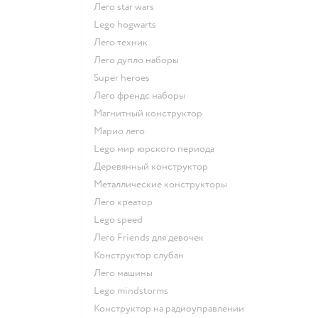
Лего star wars
Lego hogwarts
Лего техник
Лего дупло наборы
Super heroes
Лего френдс наборы
Магнитный конструктор
Марио лего
Lego мир юрского периода
Деревянный конструктор
Металлические конструкторы
Лего креатор
Lego speed
Лего Friends для девочек
Конструктор слубан
Лего машины
Lego mindstorms
Конструктор на радиоуправлении