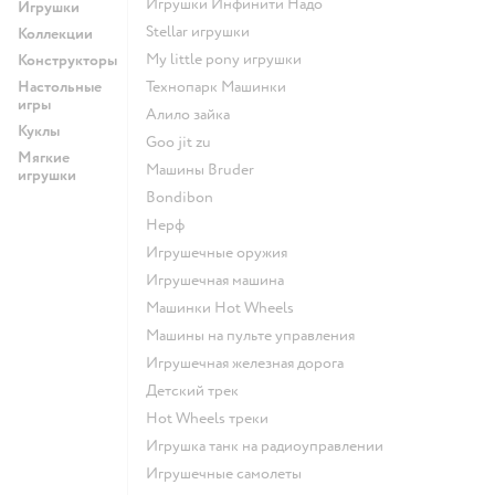
Игрушки Инфинити Надо
Игрушки
Stellar игрушки
Коллекции
my little pony игрушки
Конструкторы
Настольные
Технопарк Машинки
игры
Алило зайка
Куклы
Goo jit zu
Мягкие
Машины Bruder
игрушки
Bondibon
Нерф
Игрушечные оружия
Игрушечная машина
Машинки Hot Wheels
Машины на пульте управления
Игрушечная железная дорога
Детский трек
Hot Wheels треки
Игрушка танк на радиоуправлении
Игрушечные самолеты