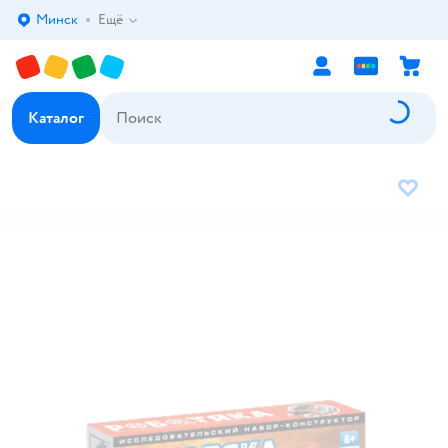
Минск
Ещё
Выбор адреса доставки.
Каталог
В избр