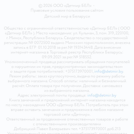
© 2026 ООО «Детмир БЕЛ»
•
Правовые условия пользования сайтом
Детский мир в
Беларуси
Общество с ограниченной ответственностью «Детмир БЕЛ» ( ООО
«Детмир БЕЛ» ). Место нахождения: ул. Кульман, 3, пом. 319, 220100,
г. Минск, Республика Беларусь. Свидетельство о государственной
регистрации № 0072500 выдано Минским горисполкомом, внесена
запись в ЕГР 01.10.2018 за рег.№ 193143448. Дата внесения
интернет-магазина в Торговый реестр Республики Беларусь:
09.09.2021 за рег.№ 518552.
Уполномоченный продавца рассматривать обращения покупателей
о нарушении их прав, предусмотренных законодательством
о защите прав потребителей: +375173970001,
info@detmir.by
.
Режим работы: заказ круглосуточно, выдача по режиму работы
выбранного магазина. Способ оплаты: наличный и безналичный
расчёт. Оплата товара при получении. Доставка: самовывоз
из выбранного магазина.
Адрес электронной почты продавца:
info@detmir.by
Книга замечаний и предложений интернет-магазина находится
по месту нахождения ООО «Детмир БЕЛ». Потребитель при этом
вправе оставить замечания и предложения в любом магазине
торговой сети «Детмир».
Ответственный за продвижение отечественных товаров и работе
с отечественными производителями
Добрицкий Павел Валерьевич тел. +375173970001 доб.213
Уполномоченный по защите прав потребителей: отдел торговли