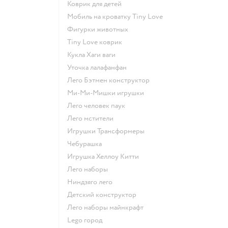
Коврик для детей
Мобиль на кроватку Tiny Love
Фигурки животных
Tiny Love коврик
Кукла Хаги ваги
Уточка лалафанфан
Лего Бэтмен конструктор
Ми-Ми-Мишки игрушки
Лего человек паук
Лего мстители
Игрушки Трансформеры
Чебурашка
Игрушка Хеллоу Китти
Лего наборы
Ниндзяго лего
Детский конструктор
Лего наборы майнкрафт
Lego город