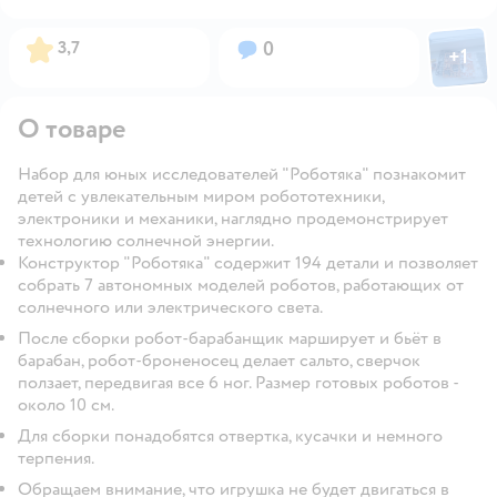
Фото пол
Рейтинг:
Вопросов:
3,7
0
+
1
Откры
О товаре
Набор для юных исследователей "Роботяка" познакомит
детей с увлекательным миром робототехники,
электроники и механики, наглядно продемонстрирует
технологию солнечной энергии.
Конструктор "Роботяка" содержит 194 детали и позволяет
собрать 7 автономных моделей роботов, работающих от
солнечного или электрического света.
После сборки робот-барабанщик марширует и бьёт в
барабан, робот-броненосец делает сальто, сверчок
ползает, передвигая все 6 ног. Размер готовых роботов -
около 10 см.
Для сборки понадобятся отвертка, кусачки и немного
терпения.
Обращаем внимание, что игрушка не будет двигаться в