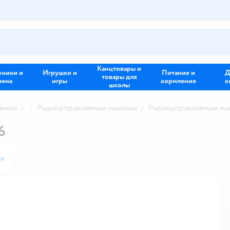
Канцтовары и
зники и
Игрушки и
Питание и
Д
товары для
иена
игры
кормление
к
школы
лении
Радиоуправляемые машины
Радиоуправляемые ма
6
ое