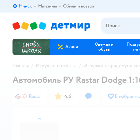
Минск
Магазины
Обмен и возврат
Выбор адреса доставки.
Одежда и
Подгу
Акции
обувь
гиг
Главная
Игрушки и игры
Игрушки на радиоуправ
Автомобиль РУ Rastar Dodge 1:1
Rastar
4,6
·
В избранн
назад