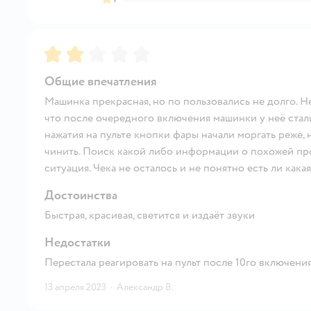
Рейтинг:
2
Общие впечатления
Машинка прекрасная, но по пользовались не долго. Н
что после очередного включения машинки у неё стали
нажатия на пульте кнопки фары начали моргать реже, 
чинить. Поиск какой либо информации о похожей проб
ситуация. Чека не осталось и не понятно есть ли кака
Достоинства
Быстрая, красивая, светится и издаёт звуки
Недостатки
Перестала реагировать на пульт после 10го включени
13 апреля 2023
·
Александр В.