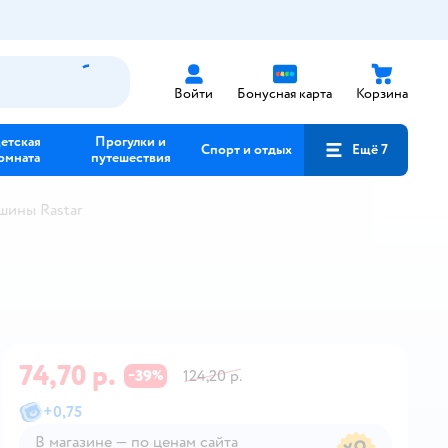
Войти
Бонусная карта
Корзина
етская
Прогулки и
Спорт и отдых
Ещё 7
омната
путешествия
шины Rastar
74,70 р.
39
124,20 р.
−
%
+
0,75
В магазине — по ценам сайта