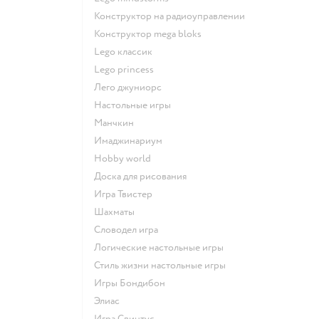
Конструктор на радиоуправлении
Конструктор mega bloks
Lego классик
Lego princess
Лего джуниорс
Настольные игры
Манчкин
Имаджинариум
Hobby world
Доска для рисования
Игра Твистер
Шахматы
Словодел игра
Логические настольные игры
Стиль жизни настольные игры
Игры Бондибон
Элиас
Игра Свинтус