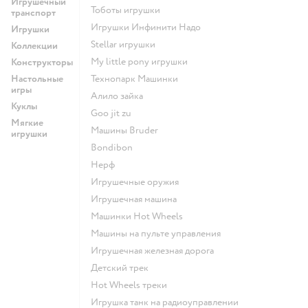
Игрушечный
Тоботы игрушки
транспорт
Игрушки Инфинити Надо
Игрушки
Stellar игрушки
Коллекции
my little pony игрушки
Конструкторы
Настольные
Технопарк Машинки
игры
Алило зайка
Куклы
Goo jit zu
Мягкие
Машины Bruder
игрушки
Bondibon
Нерф
Игрушечные оружия
Игрушечная машина
Машинки Hot Wheels
Машины на пульте управления
Игрушечная железная дорога
Детский трек
Hot Wheels треки
Игрушка танк на радиоуправлении