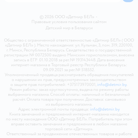
© 2026 ООО «Детмир БЕЛ»
•
Правовые условия пользования сайтом
Детский мир в
Беларуси
Общество с ограниченной ответственностью «Детмир БЕЛ» ( ООО
«Детмир БЕЛ» ). Место нахождения: ул. Кульман, 3, пом. 319, 220100,
г. Минск, Республика Беларусь. Свидетельство о государственной
регистрации № 0072500 выдано Минским горисполкомом, внесена
запись в ЕГР 01.10.2018 за рег.№ 193143448. Дата внесения
интернет-магазина в Торговый реестр Республики Беларусь:
09.09.2021 за рег.№ 518552.
Уполномоченный продавца рассматривать обращения покупателей
о нарушении их прав, предусмотренных законодательством
о защите прав потребителей: +375173970001,
info@detmir.by
.
Режим работы: заказ круглосуточно, выдача по режиму работы
выбранного магазина. Способ оплаты: наличный и безналичный
расчёт. Оплата товара при получении. Доставка: самовывоз
из выбранного магазина.
Адрес электронной почты продавца:
info@detmir.by
Книга замечаний и предложений интернет-магазина находится
по месту нахождения ООО «Детмир БЕЛ». Потребитель при этом
вправе оставить замечания и предложения в любом магазине
торговой сети «Детмир».
Ответственный за продвижение отечественных товаров и работе