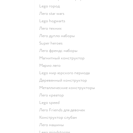
Lego город
Лего star wars
Lego hogwarts
Лего техник
Лего дупло наборы
Super heroes
Лего френдс наборы
Магнитный конструктор
Марио лего
Lego мир юрского периода
Деревянный конструктор
Металлические конструкторы
Лего креатор
Lego speed
Лего Friends для девочек
Конструктор слубан
Лего машины
Lego mindstorms