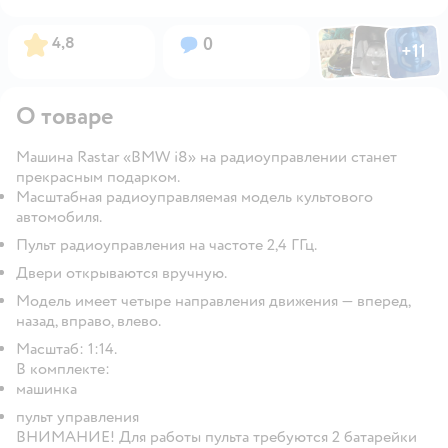
Фото по
Фото пользовател
Фото пользо
Рейтинг:
Вопросов:
4,8
0
+
11
Открыть га
О товаре
Машина Rastar «BMW i8» на радиоуправлении станет
прекрасным подарком.
Масштабная радиоуправляемая модель культового
автомобиля.
Пульт радиоуправления на частоте 2,4 ГГц.
Двери открываются вручную.
Модель имеет четыре направления движения — вперед,
назад, вправо, влево.
Масштаб: 1:14.
В комплекте:
машинка
пульт управления
ВНИМАНИЕ! Для работы пульта требуются 2 батарейки