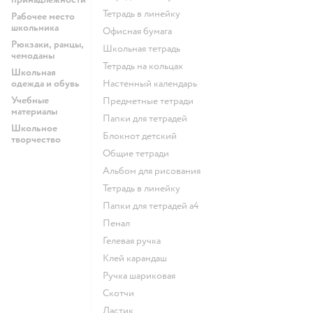
Тетрадь в линейку
Рабочее место
школьника
Офисная бумага
Рюкзаки, ранцы,
Школьная тетрадь
чемоданы
Тетрадь на кольцах
Школьная
одежда и обувь
Настенный календарь
Учебные
Предметные тетради
материалы
Папки для тетрадей
Школьное
Блокнот детский
творчество
Общие тетради
Альбом для рисования
Тетрадь в линейку
Папки для тетрадей а4
Пенал
Гелевая ручка
Клей карандаш
Ручка шариковая
Скотчи
Ластик