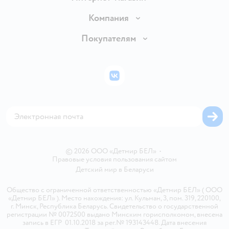
Доставка и оплата
Компания
Обмен и возврат товара
Вакансии
Покупателям
Правила продажи
Подарочные карты
Политика конфиденциальности
Бонусные карты
Политика использования файлов cookie
ВКонтакте
Блог
Обратная связь
Магазины сети
Карта сайта
© 2026 ООО «Детмир БЕЛ»
•
Правовые условия пользования сайтом
Детский мир в
Беларуси
Общество с ограниченной ответственностью «Детмир БЕЛ» ( ООО
«Детмир БЕЛ» ). Место нахождения: ул. Кульман, 3, пом. 319, 220100,
г. Минск, Республика Беларусь. Свидетельство о государственной
регистрации № 0072500 выдано Минским горисполкомом, внесена
запись в ЕГР 01.10.2018 за рег.№ 193143448. Дата внесения