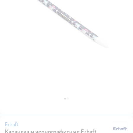
Erhaft
Карандаши чернографитные Erhaft
Er