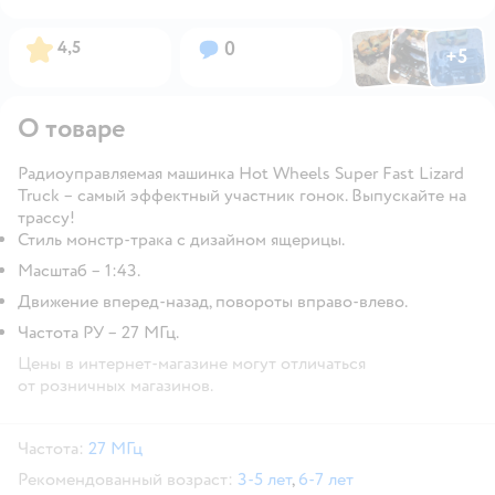
Фото по
Фото пользовател
Фото пользо
Рейтинг:
Вопросов:
4,5
0
+
5
Открыть га
О товаре
Радиоуправляемая машинка Hot Wheels Super Fast Lizard
Truck – самый эффектный участник гонок. Выпускайте на
трассу!
Стиль монстр-трака c дизайном ящерицы.
Масштаб – 1:43.
Движение вперед-назад, повороты вправо-влево.
Частота РУ – 27 МГц.
Цены в интернет-магазине могут отличаться
от розничных магазинов.
Частота:
27 МГц
Рекомендованный возраст:
3-5 лет
,
6-7 лет