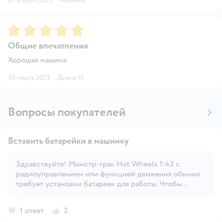
27 апреля 2023
·
Аноним
Рейтинг:
5
Общие впечатления
Хорошая машина
30 марта 2023
·
Диана Н.
Вопросы покупателей
Вставить батарейки в машинку
Здравствуйте! Монстр-трак Hot Wheels 1:43 с
радиоуправлением или функцией движения обычно
Открыть вопрос
требует установки батареек для работы. Чтобы
вставить батарейки в машинку, нужно выполнить
следующие шаги: Откройте отсек для батареек:
1 ответ
2
Обычно он находится на нижней части машинки. Для