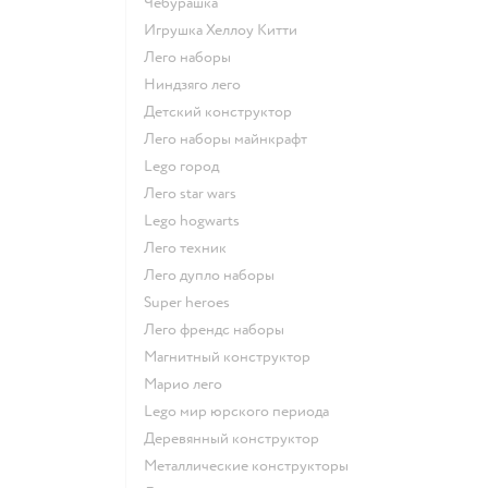
Чебурашка
Игрушка Хеллоу Китти
Лего наборы
Ниндзяго лего
Детский конструктор
Лего наборы майнкрафт
Lego город
Лего star wars
Lego hogwarts
Лего техник
Лего дупло наборы
Super heroes
Лего френдс наборы
Магнитный конструктор
Марио лего
Lego мир юрского периода
Деревянный конструктор
Металлические конструкторы