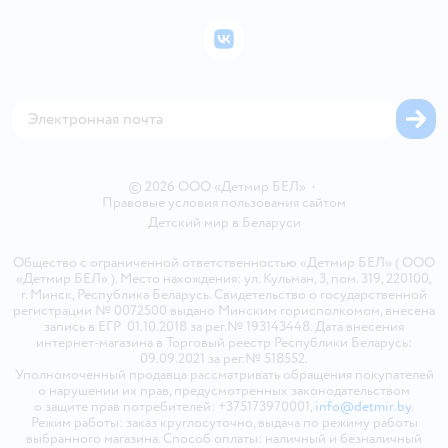
Подарочные карты
Политика конфиденциальности
Бонусные карты
Политика использования файлов cookie
ВКонтакте
Блог
Обратная связь
Магазины сети
Карта сайта
© 2026 ООО «Детмир БЕЛ»
•
Правовые условия пользования сайтом
Детский мир в
Беларуси
Общество с ограниченной ответственностью «Детмир БЕЛ» ( ООО
«Детмир БЕЛ» ). Место нахождения: ул. Кульман, 3, пом. 319, 220100,
г. Минск, Республика Беларусь. Свидетельство о государственной
регистрации № 0072500 выдано Минским горисполкомом, внесена
запись в ЕГР 01.10.2018 за рег.№ 193143448. Дата внесения
интернет-магазина в Торговый реестр Республики Беларусь:
09.09.2021 за рег.№ 518552.
Уполномоченный продавца рассматривать обращения покупателей
о нарушении их прав, предусмотренных законодательством
о защите прав потребителей: +375173970001,
info@detmir.by
.
Режим работы: заказ круглосуточно, выдача по режиму работы
выбранного магазина. Способ оплаты: наличный и безналичный