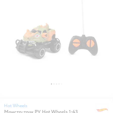
Hot Wheels
Монстр-трак РУ Hot Wheels 1:43
H