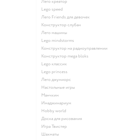
Лего креатор
Lego speed
Лего Friends для девочек
Конструктор слубан
Лего машины
Lego mindstorms
Конструктор на радиоуправлении
Конструктор mega bloks
Lego классик
Lego princess
Лего джуниорс
Настольные игры
Манчкин
Имаджинариум
Hobby world
Доска для рисования
Игра Твистер
Шахматы