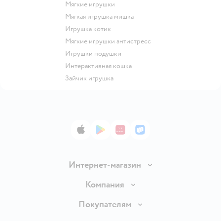
Мягкие игрушки
Мягкая игрушка мишка
Игрушка котик
Мягкие игрушки антистресс
Игрушки подушки
Интерактивная кошка
Зайчик игрушка
App Store
Google Play
AppGallery
RuStore
Интернет-магазин
Доставка и оплата
Компания
Обмен и возврат товара
Вакансии
Покупателям
Правила продажи