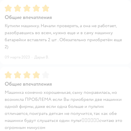
Рейтинг:
5
Общие впечатления
Купили машинку. Начали проверять, а она не работает,
разобравшись во всем, нужно еще и в саму машинку
батарейки вставлять 2 шт . Обязательно приобретём еще
2)
09 марта 2023
·
Дарья В.
Рейтинг:
4
Общие впечатления
Машинка конечно хорошенькая, сыну понравилась, но
возникла ПРОБЛЕМА если Вы приобрели две машинки
одной фирмы, даже если одна больше и пультик
отличается, поиграть деткам не получится, так как обе
машинки будут слушаться один пульт🤷‍♀️🤷‍♀️🤷‍♀️считаю это
огромным минусом