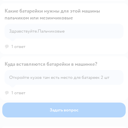
этого может потребоваться открутить маленький
винт с помощью маленькой отвертки. Вставьте
Какие батарейки нужны для этой машины
батарейки: Как правило, машинки Hot Wheels в
пальчиком или мезинчиковые
масштабе 1:43 используют 2 или 3 батарейки типа AA
(или AAA), в зависимости от модели. Убедитесь, что
вставляете батарейки правильно, соблюдая
Открыть вопрос
Здравствуйте.Пальчиковые
полярность (+ и -). Закройте отсек: После того как
батарейки установлены, аккуратно закройте отсек и
закрутите винт.
1 ответ
Куда вставляются батарейки в машинке?
Откройте кузов там есть место для батареек 2 шт
Открыть вопрос
1 ответ
Задать вопрос