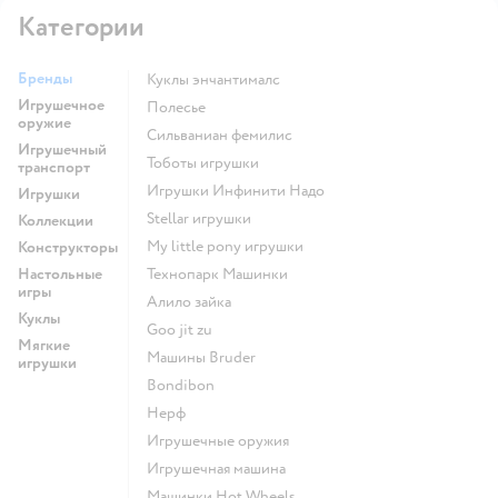
Категории
Бренды
Куклы энчантималс
Игрушечное
Полесье
оружие
Сильваниан фемилис
Игрушечный
Тоботы игрушки
транспорт
Игрушки Инфинити Надо
Игрушки
Stellar игрушки
Коллекции
my little pony игрушки
Конструкторы
Настольные
Технопарк Машинки
игры
Алило зайка
Куклы
Goo jit zu
Мягкие
Машины Bruder
игрушки
Bondibon
Нерф
Игрушечные оружия
Игрушечная машина
Машинки Hot Wheels