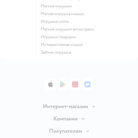
Мягкие игрушки
Мягкая игрушка мишка
Игрушка котик
Мягкие игрушки антистресс
Игрушки подушки
Интерактивная кошка
Зайчик игрушка
App Store
Google Play
AppGallery
RuStore
Интернет-магазин
Доставка и оплата
Компания
Обмен и возврат товара
Вакансии
Покупателям
Правила продажи