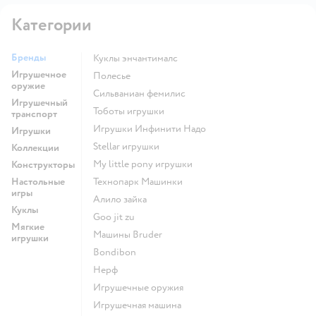
Категории
Бренды
Куклы энчантималс
Игрушечное
Полесье
оружие
Сильваниан фемилис
Игрушечный
Тоботы игрушки
транспорт
Игрушки Инфинити Надо
Игрушки
Stellar игрушки
Коллекции
my little pony игрушки
Конструкторы
Настольные
Технопарк Машинки
игры
Алило зайка
Куклы
Goo jit zu
Мягкие
Машины Bruder
игрушки
Bondibon
Нерф
Игрушечные оружия
Игрушечная машина