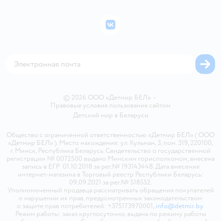
Подарочные карты
Политика конфиденциальности
Бонусные карты
Политика использования файлов cookie
ВКонтакте
Блог
Обратная связь
Магазины сети
Карта сайта
© 2026 ООО «Детмир БЕЛ»
•
Правовые условия пользования сайтом
Детский мир в
Беларуси
Общество с ограниченной ответственностью «Детмир БЕЛ» ( ООО
«Детмир БЕЛ» ). Место нахождения: ул. Кульман, 3, пом. 319, 220100,
г. Минск, Республика Беларусь. Свидетельство о государственной
регистрации № 0072500 выдано Минским горисполкомом, внесена
запись в ЕГР 01.10.2018 за рег.№ 193143448. Дата внесения
интернет-магазина в Торговый реестр Республики Беларусь:
09.09.2021 за рег.№ 518552.
Уполномоченный продавца рассматривать обращения покупателей
о нарушении их прав, предусмотренных законодательством
о защите прав потребителей: +375173970001,
info@detmir.by
.
Режим работы: заказ круглосуточно, выдача по режиму работы