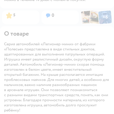
Фото по
Фото пользовател
Фото пользо
Рейтинг:
Вопросов:
5
0
+
6
Открыть га
О товаре
Серия автомобилей «Легионер-мини» от фабрики
«Полесье» представлена в виде стильных джипов,
адаптированных для выполнения патрульных операций.
Игрушка имеет реалистичный дизайн, округлую форму
деталей. Автомобиль «Легионер-мини» скорая помощь
изготовлен в белом цвете, имеет вместительный
открытый багажник. На крыше располагается имитация
проблесковых маячков. Для многих детей, а особенно для
мальчиков, важно наличие разнообразных машинок
в арсенале игрушек. Они позволяют познакомиться
с разными видами транспортных средств, понять, как они
устроены. Благодаря прочности материала, из которого
изготовлена игрушка, автомобиль долго прослужит
ребёнку!