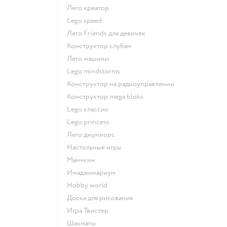
Лего креатор
Lego speed
Лего Friends для девочек
Конструктор слубан
Лего машины
Lego mindstorms
Конструктор на радиоуправлении
Конструктор mega bloks
Lego классик
Lego princess
Лего джуниорс
Настольные игры
Манчкин
Имаджинариум
Hobby world
Доска для рисования
Игра Твистер
Шахматы