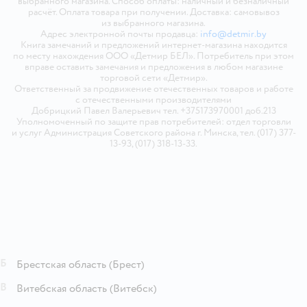
выбранного магазина. Способ оплаты: наличный и безналичный
расчёт. Оплата товара при получении. Доставка: самовывоз
из выбранного магазина.
Адрес электронной почты продавца:
info@detmir.by
Книга замечаний и предложений интернет-магазина находится
по месту нахождения ООО «Детмир БЕЛ». Потребитель при этом
вправе оставить замечания и предложения в любом магазине
торговой сети «Детмир».
Ответственный за продвижение отечественных товаров и работе
с отечественными производителями
Добрицкий Павел Валерьевич тел. +375173970001 доб.213
Уполномоченный по защите прав потребителей: отдел торговли
и услуг Администрация Советского района г. Минска, тел. (017) 377-
13-93, (017) 318-13-33.
Б
Брестская область
(Брест)
В
Витебская область
(Витебск)