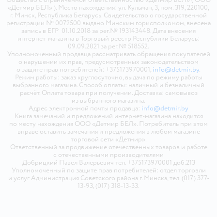
«Детмир БЕЛ» ). Место нахождения: ул. Кульман, 3, пом. 319, 220100,
г. Минск, Республика Беларусь. Свидетельство о государственной
регистрации № 0072500 выдано Минским горисполкомом, внесена
запись в ЕГР 01.10.2018 за рег.№ 193143448. Дата внесения
интернет-магазина в Торговый реестр Республики Беларусь:
09.09.2021 за рег.№ 518552.
Уполномоченный продавца рассматривать обращения покупателей
о нарушении их прав, предусмотренных законодательством
о защите прав потребителей: +375173970001,
info@detmir.by
.
Режим работы: заказ круглосуточно, выдача по режиму работы
выбранного магазина. Способ оплаты: наличный и безналичный
расчёт. Оплата товара при получении. Доставка: самовывоз
из выбранного магазина.
Адрес электронной почты продавца:
info@detmir.by
Книга замечаний и предложений интернет-магазина находится
по месту нахождения ООО «Детмир БЕЛ». Потребитель при этом
вправе оставить замечания и предложения в любом магазине
торговой сети «Детмир».
Ответственный за продвижение отечественных товаров и работе
с отечественными производителями
Добрицкий Павел Валерьевич тел. +375173970001 доб.213
Уполномоченный по защите прав потребителей: отдел торговли
и услуг Администрация Советского района г. Минска, тел. (017) 377-
13-93, (017) 318-13-33.