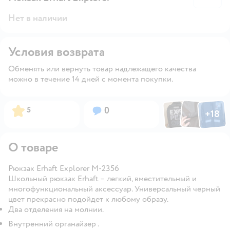
Нет в наличии
Условия возврата
Обменять или вернуть товар надлежащего качества
можно в течение 14 дней с момента покупки.
Фото по
Фото пользовател
Фото пользо
Рейтинг:
Вопросов:
5
0
+
18
Открыть га
О товаре
Рюкзак Erhaft Explorer M-2356
Школьный рюкзак Erhaft – легкий, вместительный и
многофункциональный аксессуар. Универсальный
черный
цвет прекрасно подойдет к любому образу.
Два отделения на молнии.
Внутренний органайзер .