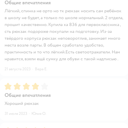
Общие впечатления
Лёгкий, спинка не орто но тк рюкзак носить сам ребёнок
в школу не будет, а только по школе нормальный. 2 отдела,
прошит качественно. Купила ха 836 для первоклассника ,
сть рюкзак подороже покупали на подготовку. Из-за
твёрдого корпуса рюкзак неповоротлив, занимает много
места возле парты. В общем сработало удобство,
практичность и то что лёгкий.Есть светоотражатели. Нам
нравится, взяли ещё сумку для обуви с такой надписью .
21 августа 2023
·
Вера Е.
Рейтинг:
4
Общие впечатления
Хороший рюкзак
31 июля 2023
·
Юлия О.