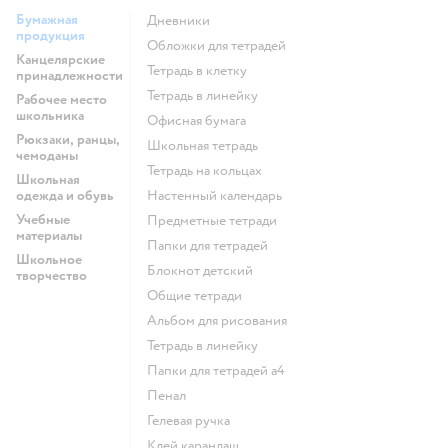
Бумажная
Дневники
продукция
Обложки для тетрадей
Канцелярские
Тетрадь в клетку
принадлежности
Тетрадь в линейку
Рабочее место
школьника
Офисная бумага
Рюкзаки, ранцы,
Школьная тетрадь
чемоданы
Тетрадь на кольцах
Школьная
одежда и обувь
Настенный календарь
Учебные
Предметные тетради
материалы
Папки для тетрадей
Школьное
Блокнот детский
творчество
Общие тетради
Альбом для рисования
Тетрадь в линейку
Папки для тетрадей а4
Пенал
Гелевая ручка
Клей карандаш