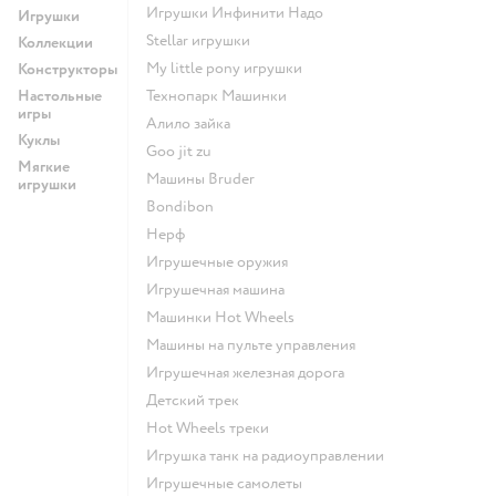
Игрушки Инфинити Надо
Игрушки
Stellar игрушки
Коллекции
my little pony игрушки
Конструкторы
Настольные
Технопарк Машинки
игры
Алило зайка
Куклы
Goo jit zu
Мягкие
Машины Bruder
игрушки
Bondibon
Нерф
Игрушечные оружия
Игрушечная машина
Машинки Hot Wheels
Машины на пульте управления
Игрушечная железная дорога
Детский трек
Hot Wheels треки
Игрушка танк на радиоуправлении
Игрушечные самолеты