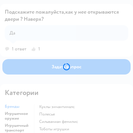
Подскажите пожалуйста,как у нее открываются
двери ? Наверх?
Открыть вопрос
Да
1 ответ
1
Задать вопрос
Категории
Бренды
Куклы энчантималс
Игрушечное
Полесье
оружие
Сильваниан фемилис
Игрушечный
Тоботы игрушки
транспорт