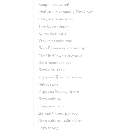
Коврик для детей
Мобиль на кроватку Tiny Love
Фигурки животных
Tiny Love коврик
Кукла Хаги ваги
Уточка лалафанфан
Лего Бэтмен конструктор
Ми-Ми-Мишки игрушки
Лего человек паук
Лего мстители
Игрушки Трансформеры
Чебурашка
Игрушка Хеллоу Китти
Лего наборы
Ниндзяго лего
Детский конструктор
Лего наборы майнкрафт
Lego город