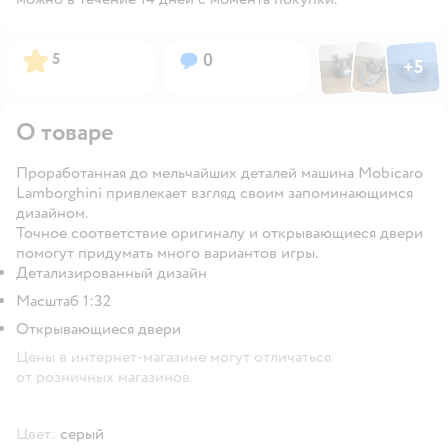
Фото по
Фото пользовател
Фото пользо
Рейтинг:
Вопросов:
5
0
+
5
Открыть га
О товаре
Проработанная до мельчайших деталей машина Mobicaro
Lamborghini привлекает взгляд своим запоминающимся
дизайном.
Точное соответствие оригиналу и открывающиеся двери
помогут придумать много вариантов игры.
Детализированный дизайн
Масштаб 1:32
Открывающиеся двери
Цены в интернет-магазине могут отличаться
от розничных магазинов.
Цвет:
серый