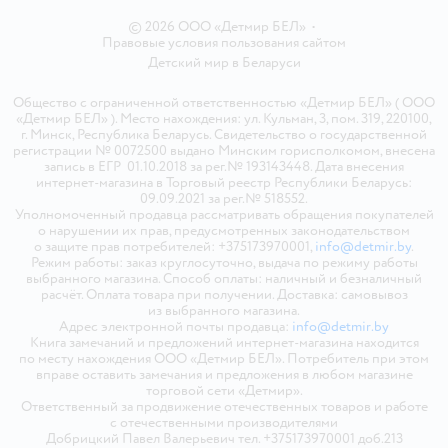
© 2026 ООО «Детмир БЕЛ»
•
Правовые условия пользования сайтом
Детский мир в
Беларуси
Общество с ограниченной ответственностью «Детмир БЕЛ» ( ООО
«Детмир БЕЛ» ). Место нахождения: ул. Кульман, 3, пом. 319, 220100,
г. Минск, Республика Беларусь. Свидетельство о государственной
регистрации № 0072500 выдано Минским горисполкомом, внесена
запись в ЕГР 01.10.2018 за рег.№ 193143448. Дата внесения
интернет-магазина в Торговый реестр Республики Беларусь:
09.09.2021 за рег.№ 518552.
Уполномоченный продавца рассматривать обращения покупателей
о нарушении их прав, предусмотренных законодательством
о защите прав потребителей: +375173970001,
info@detmir.by
.
Режим работы: заказ круглосуточно, выдача по режиму работы
выбранного магазина. Способ оплаты: наличный и безналичный
расчёт. Оплата товара при получении. Доставка: самовывоз
из выбранного магазина.
Адрес электронной почты продавца:
info@detmir.by
Книга замечаний и предложений интернет-магазина находится
по месту нахождения ООО «Детмир БЕЛ». Потребитель при этом
вправе оставить замечания и предложения в любом магазине
торговой сети «Детмир».
Ответственный за продвижение отечественных товаров и работе
с отечественными производителями
Добрицкий Павел Валерьевич тел. +375173970001 доб.213