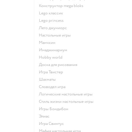
Конструктор mega bloks
Lego классик
Lego princess
Лего джуниорс
Настольные игры
Манчкин
Имаджинариум
Hobby world
Доска для рисования
Игра Твистер
Шахматы
Словодел игра
Логические настольные игры
Стиль жизни настольные игры
Игры Бондибон
Элиас
Игра Свинтус
Мафия настольная игра