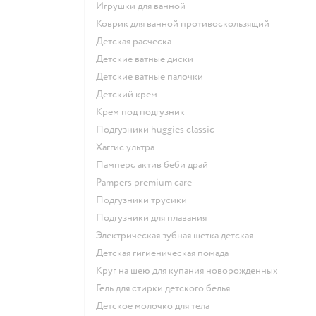
игрушки для ванной
коврик для ванной противоскользящий
детская расческа
детские ватные диски
детские ватные палочки
детский крем
крем под подгузник
подгузники huggies classic
хаггис ультра
памперс актив беби драй
pampers premium care
подгузники трусики
подгузники для плавания
электрическая зубная щетка детская
детская гигиеническая помада
круг на шею для купания новорожденных
гель для стирки детского белья
детское молочко для тела