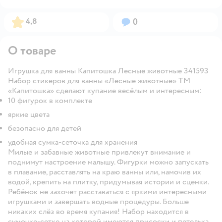
Рейтинг:
Вопросов:
4,8
0
О товаре
Игрушка для ванны Капитошка Лесные животные 341593
Набор стикеров для ванны «Лесные животные» ТМ
«Капитошка» сделают купание весёлым и интересным:
10 фигурок в комплекте
яркие цвета
безопасно для детей
удобная сумка-сеточка для хранения
Милые и забавные животные привлекут внимание и
поднимут настроение малышу. Фигурки можно запускать
в плавание, расставлять на краю ванны или, намочив их
водой, крепить на плитку, придумывая истории и сценки.
Ребёнок не захочет расставаться с яркими интересными
игрушками и завершать водные процедуры. Больше
никаких слёз во время купания! Набор находится в
сумочке-сетке на которой имеются присоски и петелька