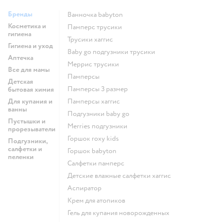
Бренды
ванночка babyton
Косметика и
памперс трусики
гигиена
трусики хаггис
Гигиена и уход
baby go подгузники трусики
Аптечка
меррис трусики
Все для мамы
памперсы
Детская
памперсы 3 размер
бытовая химия
Для купания и
памперсы хаггис
ванны
подгузники baby go
Пустышки и
merries подгузники
прорезыватели
горшок roxy kids
Подгузники,
салфетки и
горшок babyton
пеленки
салфетки памперс
детские влажные салфетки хаггис
аспиратор
крем для атопиков
гель для купания новорожденных