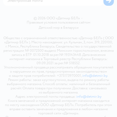
© 2026 ООО «Детмир БЕЛ»
•
Правовые условия пользования сайтом
Детский мир в
Беларуси
Общество с ограниченной ответственностью «Детмир БЕЛ» ( ООО
«Детмир БЕЛ» ). Место нахождения: ул. Кульман, 3, пом. 319, 220100,
г. Минск, Республика Беларусь. Свидетельство о государственной
регистрации № 0072500 выдано Минским горисполкомом, внесена
запись в ЕГР 01.10.2018 за рег.№ 193143448. Дата внесения
интернет-магазина в Торговый реестр Республики Беларусь:
09.09.2021 за рег.№ 518552.
Уполномоченный продавца рассматривать обращения покупателей
о нарушении их прав, предусмотренных законодательством
о защите прав потребителей: +375173970001,
info@detmir.by
.
Режим работы: заказ круглосуточно, выдача по режиму работы
выбранного магазина. Способ оплаты: наличный и безналичный
расчёт. Оплата товара при получении. Доставка: самовывоз
из выбранного магазина.
Адрес электронной почты продавца:
info@detmir.by
Книга замечаний и предложений интернет-магазина находится
по месту нахождения ООО «Детмир БЕЛ». Потребитель при этом
вправе оставить замечания и предложения в любом магазине
торговой сети «Детмир».