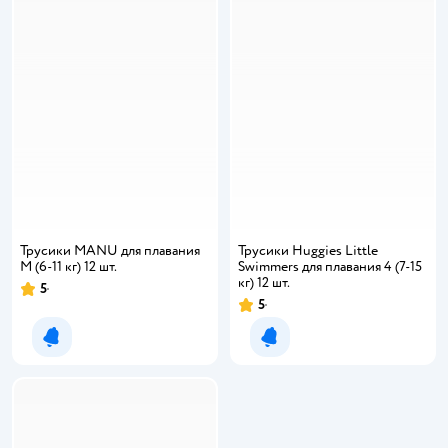
Трусики MANU для плавания
Трусики Huggies Little
M (6-11 кг) 12 шт.
Swimmers для плавания 4 (7-15
кг) 12 шт.
5
5
Уведомить о появлении
Уведомить о появлении