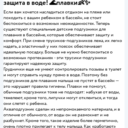
защита в воде! 🌊плавки👶✨
Если вам хочется насладиться отдыхом на пляже или
походить с вашим ребенком в бассейн, не стоит
беспокоиться о возможных неожиданностях. Теперь
существуют специальные детские подгузники для
плавания в бассейне, которые обеспечивают защиту и
комфорт. При смене трусиков-подгузников лежа, их легко
надеть, а эластичный у них поясок обеспечивает
идеальную посадку. Больше не нужно беспокоиться о
возможных протеканиях - эти трусики-подгузники
гарантируют надежную защиту.
Груднички еще не умеют контролировать позывы в туалет
и могут справить нужду прямо в воде. Поэтому без
подгузников для плавания малыша не пустят в бассейн —
это нарушает правила гигиены. Плавки не помогут,
обычные подгузники тоже не подходят: набухая от воды,
тяжелеют, кроме того, липучки могут отклеиться, и тогда
они слетят с ребенка.
Акваподгузник сделан из непромокаемого материала, и в
отличие от обычного, от воды он не размокнет и не
разбухнет. Кроме того, такое изделие более герметично,
очень плотно прилегает к телу малыша. Как «работают»