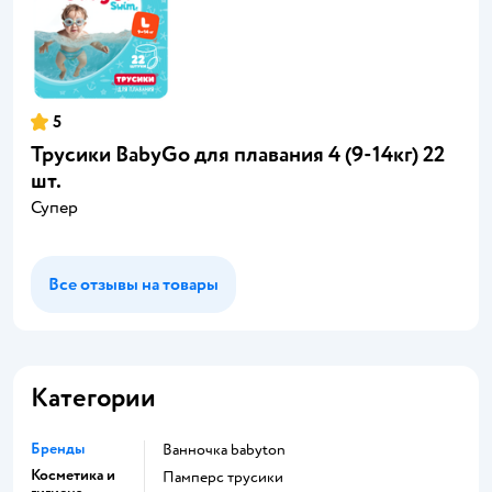
5
Трусики BabyGo для плавания 4 (9-14кг) 22
шт.
Супер
Все отзывы на товары
Категории
Бренды
ванночка babyton
Косметика и
памперс трусики