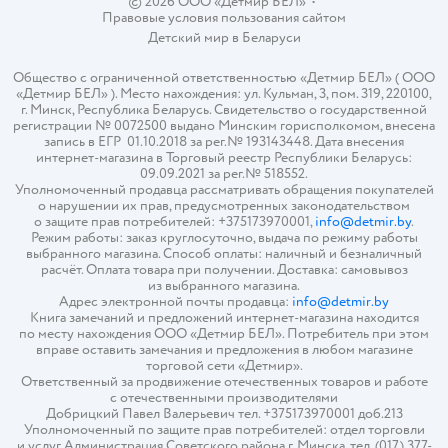
© 2026 ООО «Детмир БЕЛ»
•
Правовые условия пользования сайтом
Детский мир в
Беларуси
Общество с ограниченной ответственностью «Детмир БЕЛ» ( ООО
«Детмир БЕЛ» ). Место нахождения: ул. Кульман, 3, пом. 319, 220100,
г. Минск, Республика Беларусь. Свидетельство о государственной
регистрации № 0072500 выдано Минским горисполкомом, внесена
запись в ЕГР 01.10.2018 за рег.№ 193143448. Дата внесения
интернет-магазина в Торговый реестр Республики Беларусь:
09.09.2021 за рег.№ 518552.
Уполномоченный продавца рассматривать обращения покупателей
о нарушении их прав, предусмотренных законодательством
о защите прав потребителей: +375173970001,
info@detmir.by
.
Режим работы: заказ круглосуточно, выдача по режиму работы
выбранного магазина. Способ оплаты: наличный и безналичный
расчёт. Оплата товара при получении. Доставка: самовывоз
из выбранного магазина.
Адрес электронной почты продавца:
info@detmir.by
Книга замечаний и предложений интернет-магазина находится
по месту нахождения ООО «Детмир БЕЛ». Потребитель при этом
вправе оставить замечания и предложения в любом магазине
торговой сети «Детмир».
Ответственный за продвижение отечественных товаров и работе
с отечественными производителями
Добрицкий Павел Валерьевич тел. +375173970001 доб.213
Уполномоченный по защите прав потребителей: отдел торговли
и услуг Администрация Советского района г. Минска, тел. (017) 377-