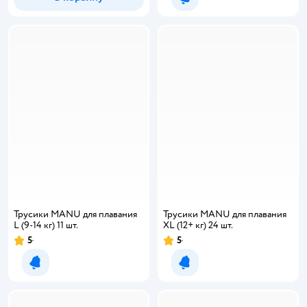
Уведомить о появлении
Трусики MANU для плавания
Трусики MANU для плавания
L (9-14 кг) 11 шт.
XL (12+ кг) 24 шт.
5
5
Уведомить о появлении
Уведомить о появлении