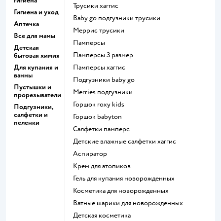
гигиена
трусики хаггис
Гигиена и уход
baby go подгузники трусики
Аптечка
меррис трусики
Все для мамы
памперсы
Детская
памперсы 3 размер
бытовая химия
Для купания и
памперсы хаггис
ванны
подгузники baby go
Пустышки и
merries подгузники
прорезыватели
горшок roxy kids
Подгузники,
салфетки и
горшок babyton
пеленки
салфетки памперс
детские влажные салфетки хаггис
аспиратор
крем для атопиков
гель для купания новорожденных
косметика для новорожденных
ватные шарики для новорожденных
детская косметика