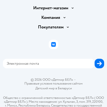
Интернет-магазин
Доставка и оплата
Компания
Обмен и возврат товара
Вакансии
Покупателям
Правила продажи
Подарочные карты
Политика конфиденциальности
Бонусные карты
Политика использования файлов cookie
ВКонтакте
Блог
Обратная связь
Магазины сети
Карта сайта
© 2026 ООО «Детмир БЕЛ»
•
Правовые условия пользования сайтом
Детский мир в
Беларуси
Общество с ограниченной ответственностью «Детмир БЕЛ» ( ООО
«Детмир БЕЛ» ). Место нахождения: ул. Кульман, 3, пом. 319, 220100,
г. Минск, Республика Беларусь. Свидетельство о государственной