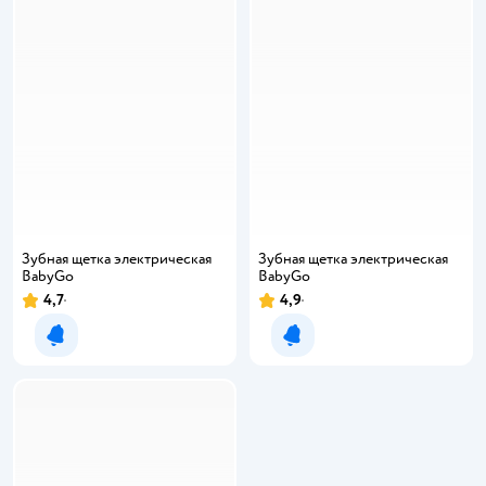
Зубная щетка электрическая
Зубная щетка электрическая
BabyGo
BabyGo
4,7
4,9
Уведомить о появлении
Уведомить о появлении