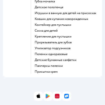
губка мочалка
детское полотенце
игрушки в ванную для детей на присосках
ковшик для купания новорожденных
контейнер для пустышки
соска для детей
крепление для пустышки
прорезыватель для зубов
утилизатор подгузников
пеленки одноразовые
детские бумажные салфетки
памперсы пеленки
присыпка крем
App Store
Google Play
AppGallery
RuStore