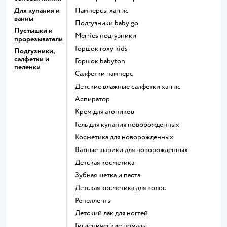
Для купания и
памперсы хаггис
ванны
подгузники baby go
Пустышки и
merries подгузники
прорезыватели
горшок roxy kids
Подгузники,
салфетки и
горшок babyton
пеленки
салфетки памперс
детские влажные салфетки хаггис
аспиратор
крем для атопиков
гель для купания новорожденных
косметика для новорожденных
ватные шарики для новорожденных
детская косметика
зубная щетка и паста
детская косметика для волос
репелленты
детский лак для ногтей
гигиенические помады