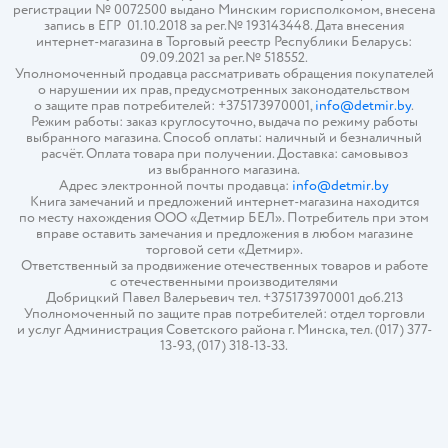
регистрации № 0072500 выдано Минским горисполкомом, внесена
запись в ЕГР 01.10.2018 за рег.№ 193143448. Дата внесения
интернет-магазина в Торговый реестр Республики Беларусь:
09.09.2021 за рег.№ 518552.
Уполномоченный продавца рассматривать обращения покупателей
о нарушении их прав, предусмотренных законодательством
о защите прав потребителей: +375173970001,
info@detmir.by
.
Режим работы: заказ круглосуточно, выдача по режиму работы
выбранного магазина. Способ оплаты: наличный и безналичный
расчёт. Оплата товара при получении. Доставка: самовывоз
из выбранного магазина.
Адрес электронной почты продавца:
info@detmir.by
Книга замечаний и предложений интернет-магазина находится
по месту нахождения ООО «Детмир БЕЛ». Потребитель при этом
вправе оставить замечания и предложения в любом магазине
торговой сети «Детмир».
Ответственный за продвижение отечественных товаров и работе
с отечественными производителями
Добрицкий Павел Валерьевич тел. +375173970001 доб.213
Уполномоченный по защите прав потребителей: отдел торговли
и услуг Администрация Советского района г. Минска, тел. (017) 377-
13-93, (017) 318-13-33.