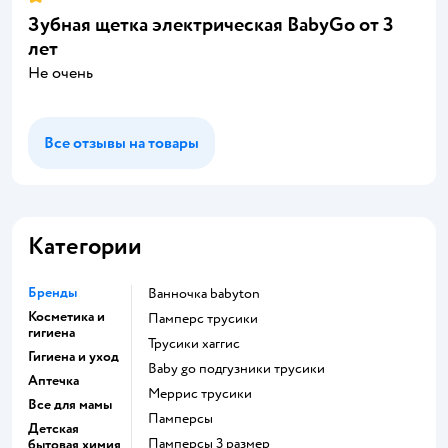
Зубная щетка электрическая BabyGo от 3
лет
Не очень
Все отзывы на товары
Категории
Бренды
ванночка babyton
Косметика и
памперс трусики
гигиена
трусики хаггис
Гигиена и уход
baby go подгузники трусики
Аптечка
меррис трусики
Все для мамы
памперсы
Детская
памперсы 3 размер
бытовая химия