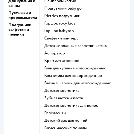
Для купания и
памперсы хаггис
ванны
подгузники baby go
Пустышки и
merries подгузники
прорезыватели
горшок roxy kids
Подгузники,
салфетки и
горшок babyton
пеленки
салфетки памперс
детские влажные салфетки хаггис
аспиратор
крем для атопиков
гель для купания новорожденных
косметика для новорожденных
ватные шарики для новорожденных
детская косметика
зубная щетка и паста
детская косметика для волос
репелленты
детский лак для ногтей
гигиенические помады