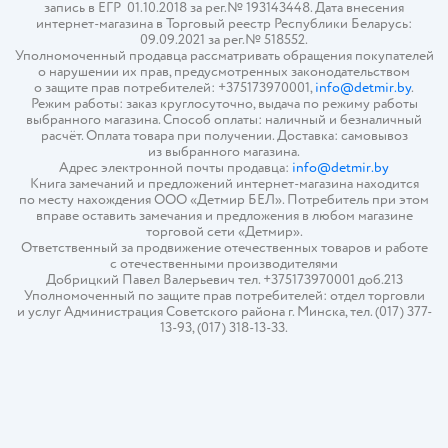
запись в ЕГР 01.10.2018 за рег.№ 193143448. Дата внесения
интернет-магазина в Торговый реестр Республики Беларусь:
09.09.2021 за рег.№ 518552.
Уполномоченный продавца рассматривать обращения покупателей
о нарушении их прав, предусмотренных законодательством
о защите прав потребителей: +375173970001,
info@detmir.by
.
Режим работы: заказ круглосуточно, выдача по режиму работы
выбранного магазина. Способ оплаты: наличный и безналичный
расчёт. Оплата товара при получении. Доставка: самовывоз
из выбранного магазина.
Адрес электронной почты продавца:
info@detmir.by
Книга замечаний и предложений интернет-магазина находится
по месту нахождения ООО «Детмир БЕЛ». Потребитель при этом
вправе оставить замечания и предложения в любом магазине
торговой сети «Детмир».
Ответственный за продвижение отечественных товаров и работе
с отечественными производителями
Добрицкий Павел Валерьевич тел. +375173970001 доб.213
Уполномоченный по защите прав потребителей: отдел торговли
и услуг Администрация Советского района г. Минска, тел. (017) 377-
13-93, (017) 318-13-33.