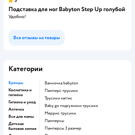
5
Подставка для ног Babyton Step Up голубой
Удобно!
Все отзывы на товары
Категории
Бренды
ванночка babyton
Косметика и
памперс трусики
гигиена
трусики хаггис
Гигиена и уход
baby go подгузники трусики
Аптечка
меррис трусики
Все для мамы
памперсы
Детская
памперсы 3 размер
бытовая химия