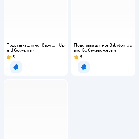
Подставка для ног Babyton Up
Подставка для ног Babyton Up
and Go желтый
and Go бежево-серый
5
5
Уведомить о появлении
Уведомить о появлении