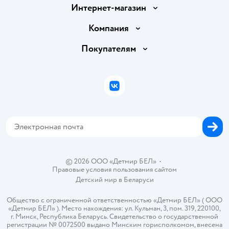
Интернет-магазин
Доставка и оплата
Компания
Обмен и возврат товара
Вакансии
Покупателям
Правила продажи
Подарочные карты
Политика конфиденциальности
Бонусные карты
Политика использования файлов cookie
ВКонтакте
Блог
Обратная связь
Магазины сети
Карта сайта
© 2026 ООО «Детмир БЕЛ»
•
Правовые условия пользования сайтом
Детский мир в
Беларуси
Общество с ограниченной ответственностью «Детмир БЕЛ» ( ООО
«Детмир БЕЛ» ). Место нахождения: ул. Кульман, 3, пом. 319, 220100,
г. Минск, Республика Беларусь. Свидетельство о государственной
регистрации № 0072500 выдано Минским горисполкомом, внесена