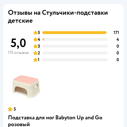
Отзывы на Стульчики-подставки
детские
5
171
5,0
4
4
3
0
175 отзывов
2
0
1
0
5
Подставка для ног Babyton Up and Go
розовый