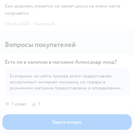
Сын доволен, играется, но захват диска не очень часто
получается
08 июня 2023
·
Светлана Б.
Вопросы покупателей
Есть ли в наличии в магазине Александр ленд?
Екатерина, на сайте прежде всего предоставлен
ассортимент интернет-магазина, но товары в
Открыть вопрос
розничном магазине предоставлены в определенном
количестве для продажи в интернет-магазине и в
розничном магазине, но товары для интернет-
1 ответ
1
магазина могут закончиться быстрее, поэтому точную
информацию вы сможете узнать только при личном
визите.
Задать вопрос