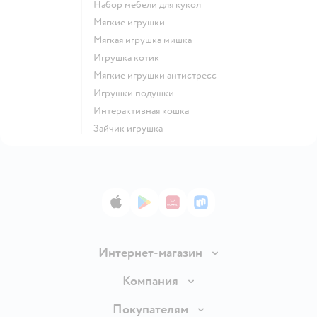
Набор мебели для кукол
Мягкие игрушки
Мягкая игрушка мишка
Игрушка котик
Мягкие игрушки антистресс
Игрушки подушки
Интерактивная кошка
Зайчик игрушка
App Store
Google Play
AppGallery
RuStore
Интернет-магазин
Доставка и оплата
Компания
Обмен и возврат товара
Вакансии
Покупателям