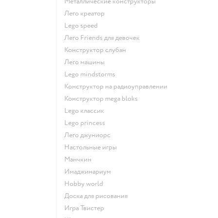
Металлические конструкторы
Лего креатор
Lego speed
Лего Friends для девочек
Конструктор слубан
Лего машины
Lego mindstorms
Конструктор на радиоуправлении
Конструктор mega bloks
Lego классик
Lego princess
Лего джуниорс
Настольные игры
Манчкин
Имаджинариум
Hobby world
Доска для рисования
Игра Твистер