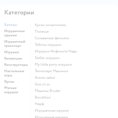
Категории
Бренды
Куклы энчантималс
Игрушечное
Полесье
оружие
Сильваниан фемилис
Игрушечный
Тоботы игрушки
транспорт
Игрушки Инфинити Надо
Игрушки
Stellar игрушки
Коллекции
my little pony игрушки
Конструкторы
Настольные
Технопарк Машинки
игры
Алило зайка
Куклы
Goo jit zu
Мягкие
Машины Bruder
игрушки
Bondibon
Нерф
Игрушечные оружия
Игрушечная машина