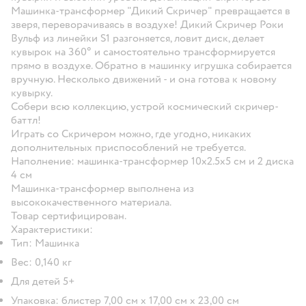
Машинка-трансформер "Дикий Скричер" превращается в
зверя, переворачиваясь в воздухе! Дикий Скричер Роки
Вульф из линейки S1 разгоняется, ловит диск, делает
кувырок на 360° и самостоятельно трансформируется
прямо в воздухе. Обратно в машинку игрушка собирается
вручную. Несколько движений - и она готова к новому
кувырку.
Собери всю коллекцию, устрой космический скричер-
баттл!
Играть со Скричером можно, где угодно, никаких
дополнительных приспособлений не требуется.
Наполнение: машинка-трансформер 10х2.5х5 см и 2 диска
4 см
Машинка-трансформер выполнена из
высококачественного материала.
Товар сертифицирован.
Характеристики:
Тип: Машинка
Вес: 0,140 кг
Для детей 5+
Упаковка: блистер 7,00 см х 17,00 см х 23,00 см