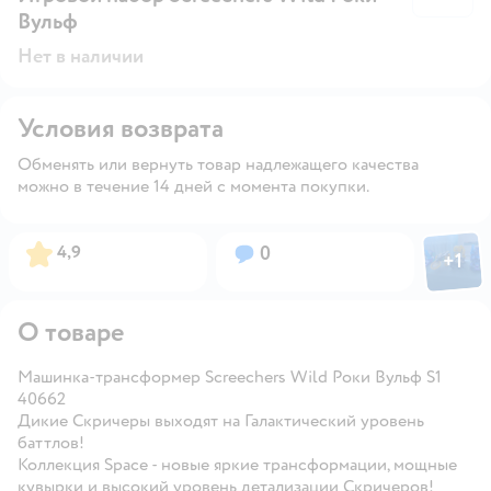
Вульф
Нет в наличии
Условия возврата
Обменять или вернуть товар надлежащего качества
можно в течение 14 дней с момента покупки.
Фото пол
Рейтинг:
Вопросов:
4,9
0
+
1
Откры
О товаре
Машинка-трансформер Screechers Wild Роки Вульф S1
40662
Дикие Скричеры выходят на Галактический уровень
баттлов!
Коллекция Space - новые яркие трансформации, мощные
кувырки и высокий уровень детализации Скричеров!