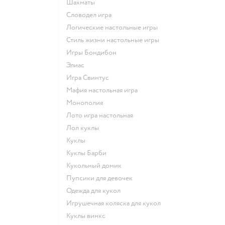
Шахматы
Словодел игра
Логические настольные игры
Стиль жизни настольные игры
Игры Бондибон
Элиас
Игра Свинтус
Мафия настольная игра
Монополия
Лото игра настольная
Лол куклы
Куклы
Куклы Барби
Кукольный домик
Пупсики для девочек
Одежда для кукол
Игрушечная коляска для кукол
Куклы винкс