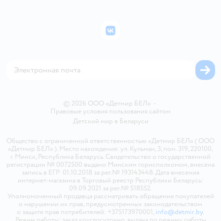
Правила продажи
Подарочные карты
Политика конфиденциальности
Бонусные карты
Политика использования файлов cookie
ВКонтакте
Блог
Обратная связь
Магазины сети
Карта сайта
© 2026 ООО «Детмир БЕЛ»
•
Правовые условия пользования сайтом
Детский мир в
Беларуси
Общество с ограниченной ответственностью «Детмир БЕЛ» ( ООО
«Детмир БЕЛ» ). Место нахождения: ул. Кульман, 3, пом. 319, 220100,
г. Минск, Республика Беларусь. Свидетельство о государственной
регистрации № 0072500 выдано Минским горисполкомом, внесена
запись в ЕГР 01.10.2018 за рег.№ 193143448. Дата внесения
интернет-магазина в Торговый реестр Республики Беларусь:
09.09.2021 за рег.№ 518552.
Уполномоченный продавца рассматривать обращения покупателей
о нарушении их прав, предусмотренных законодательством
о защите прав потребителей: +375173970001,
info@detmir.by
.
Режим работы: заказ круглосуточно, выдача по режиму работы