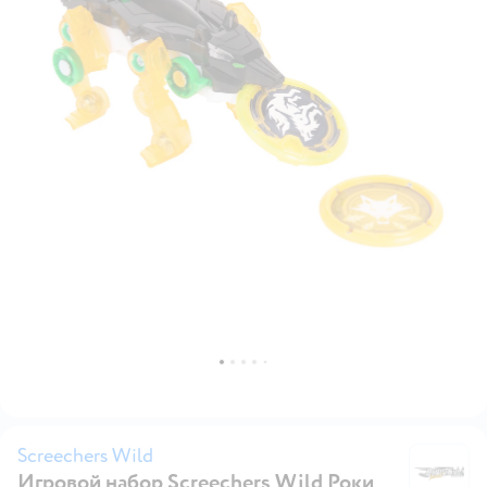
Screechers Wild
Игровой набор Screechers Wild Роки
Sc