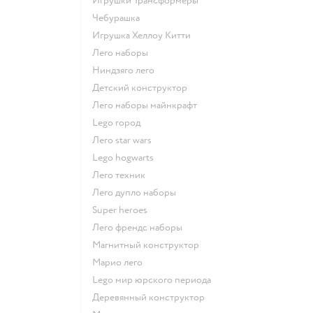
Игрушки Трансформеры
Чебурашка
Игрушка Хеллоу Китти
Лего наборы
Ниндзяго лего
Детский конструктор
Лего наборы майнкрафт
Lego город
Лего star wars
Lego hogwarts
Лего техник
Лего дупло наборы
Super heroes
Лего френдс наборы
Магнитный конструктор
Марио лего
Lego мир юрского периода
Деревянный конструктор