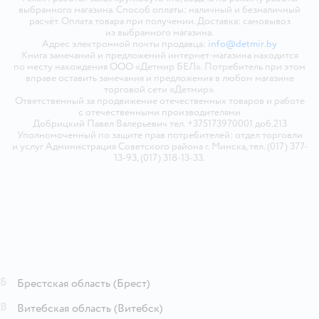
выбранного магазина. Способ оплаты: наличный и безналичный
расчёт. Оплата товара при получении. Доставка: самовывоз
из выбранного магазина.
Адрес электронной почты продавца:
info@detmir.by
Книга замечаний и предложений интернет-магазина находится
по месту нахождения ООО «Детмир БЕЛ». Потребитель при этом
вправе оставить замечания и предложения в любом магазине
торговой сети «Детмир».
Ответственный за продвижение отечественных товаров и работе
с отечественными производителями
Добрицкий Павел Валерьевич тел. +375173970001 доб.213
Уполномоченный по защите прав потребителей: отдел торговли
и услуг Администрация Советского района г. Минска, тел. (017) 377-
13-93, (017) 318-13-33.
Б
Брестская область
(Брест)
В
Витебская область
(Витебск)