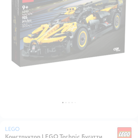
LEGO
Конструктор LEGO Technic Бугатти
L