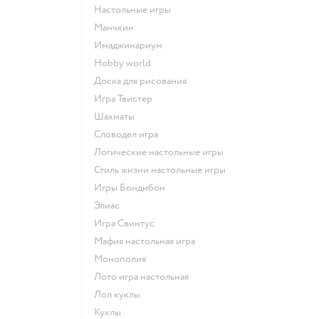
Настольные игры
Манчкин
Имаджинариум
Hobby world
Доска для рисования
Игра Твистер
Шахматы
Словодел игра
Логические настольные игры
Стиль жизни настольные игры
Игры Бондибон
Элиас
Игра Свинтус
Мафия настольная игра
Монополия
Лото игра настольная
Лол куклы
Куклы