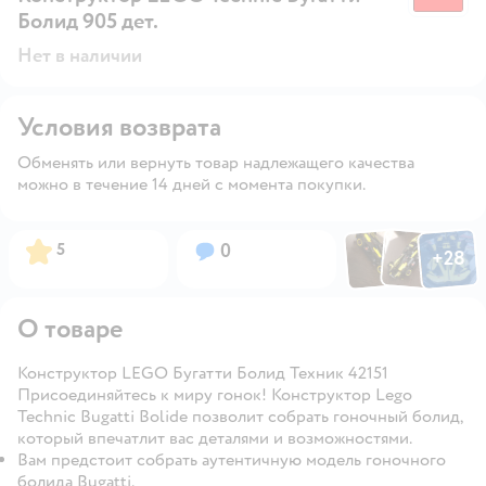
Болид 905 дет.
Нет в наличии
Условия возврата
Обменять или вернуть товар надлежащего качества
можно в течение 14 дней с момента покупки.
Фото по
Фото пользовател
Фото пользо
Рейтинг:
Вопросов:
5
0
+
28
Открыть га
О товаре
Конструктор LEGO Бугатти Болид Техник 42151
Присоединяйтесь к миру гонок! Конструктор Lego
Technic Bugatti Bolide позволит собрать гоночный болид,
который впечатлит вас деталями и возможностями.
Вам предстоит собрать аутентичную модель гоночного
болида Bugatti.