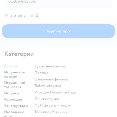
особенностей.
Открыть вопрос
2 ответа
2
Задать вопрос
Категории
Бренды
Куклы энчантималс
Игрушечное
Полесье
оружие
Сильваниан фемилис
Игрушечный
Тоботы игрушки
транспорт
Игрушки Инфинити Надо
Игрушки
Stellar игрушки
Коллекции
my little pony игрушки
Конструкторы
Настольные
Технопарк Машинки
игры