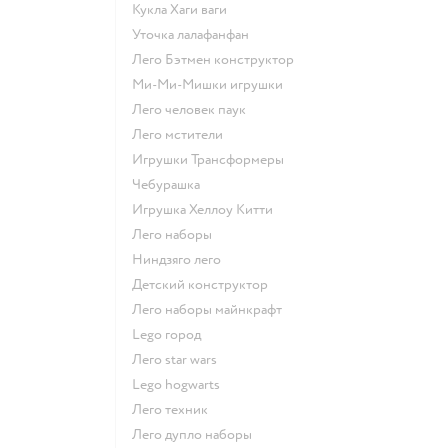
Кукла Хаги ваги
Уточка лалафанфан
Лего Бэтмен конструктор
Ми-Ми-Мишки игрушки
Лего человек паук
Лего мстители
Игрушки Трансформеры
Чебурашка
Игрушка Хеллоу Китти
Лего наборы
Ниндзяго лего
Детский конструктор
Лего наборы майнкрафт
Lego город
Лего star wars
Lego hogwarts
Лего техник
Лего дупло наборы