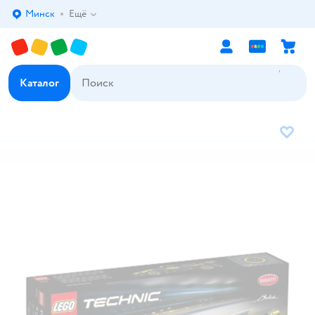
Минск
Ещё
Выбор адреса доставки.
Каталог
В избр