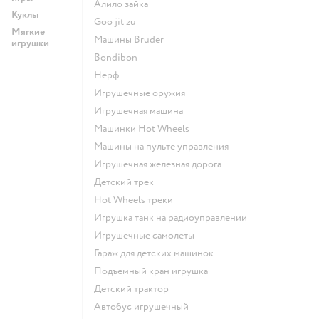
Алило зайка
Куклы
Goo jit zu
Мягкие
Машины Bruder
игрушки
Bondibon
Нерф
Игрушечные оружия
Игрушечная машина
Машинки Hot Wheels
Машины на пульте управления
Игрушечная железная дорога
Детский трек
Hot Wheels треки
Игрушка танк на радиоуправлении
Игрушечные самолеты
Гараж для детских машинок
Подъемный кран игрушка
Детский трактор
Автобус игрушечный