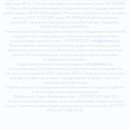
«Детмир БЕЛ» ). Место нахождения: ул. Кульман, 3, пом. 319, 220100,
г. Минск, Республика Беларусь. Свидетельство о государственной
регистрации № 0072500 выдано Минским горисполкомом, внесена
запись в ЕГР 01.10.2018 за рег.№ 193143448. Дата внесения
интернет-магазина в Торговый реестр Республики Беларусь:
09.09.2021 за рег.№ 518552.
Уполномоченный продавца рассматривать обращения покупателей
о нарушении их прав, предусмотренных законодательством
о защите прав потребителей: +375173970001,
info@detmir.by
.
Режим работы: заказ круглосуточно, выдача по режиму работы
выбранного магазина. Способ оплаты: наличный и безналичный
расчёт. Оплата товара при получении. Доставка: самовывоз
из выбранного магазина.
Адрес электронной почты продавца:
info@detmir.by
Книга замечаний и предложений интернет-магазина находится
по месту нахождения ООО «Детмир БЕЛ». Потребитель при этом
вправе оставить замечания и предложения в любом магазине
торговой сети «Детмир».
Ответственный за продвижение отечественных товаров и работе
с отечественными производителями
Добрицкий Павел Валерьевич тел. +375173970001 доб.213
Уполномоченный по защите прав потребителей: отдел торговли
и услуг Администрация Советского района г. Минска, тел. (017) 377-
13-93, (017) 318-13-33.