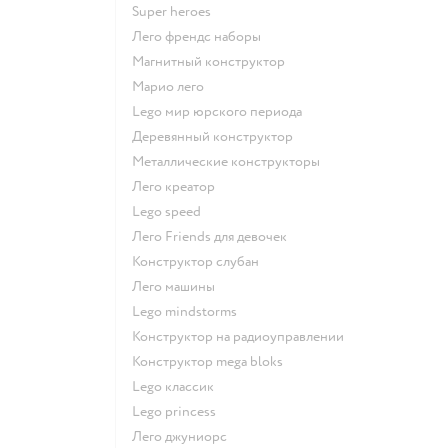
Super heroes
Лего френдс наборы
Магнитный конструктор
Марио лего
Lego мир юрского периода
Деревянный конструктор
Металлические конструкторы
Лего креатор
Lego speed
Лего Friends для девочек
Конструктор слубан
Лего машины
Lego mindstorms
Конструктор на радиоуправлении
Конструктор mega bloks
Lego классик
Lego princess
Лего джуниорс