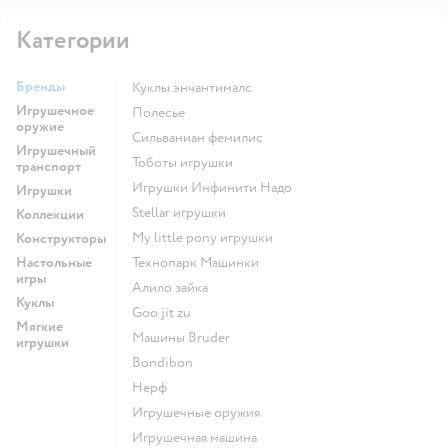
Категории
Бренды
Куклы энчантималс
Игрушечное
Полесье
оружие
Сильваниан фемилис
Игрушечный
Тоботы игрушки
транспорт
Игрушки Инфинити Надо
Игрушки
Stellar игрушки
Коллекции
my little pony игрушки
Конструкторы
Настольные
Технопарк Машинки
игры
Алило зайка
Куклы
Goo jit zu
Мягкие
Машины Bruder
игрушки
Bondibon
Нерф
Игрушечные оружия
Игрушечная машина