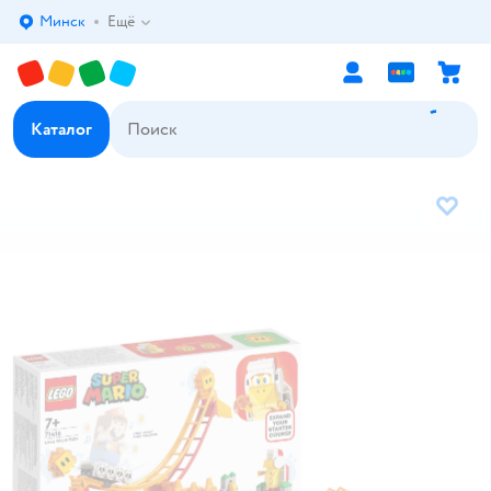
Минск
Ещё
Выбор адреса доставки.
Каталог
В избр