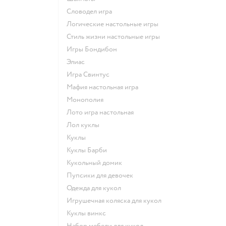
Словодел игра
Логические настольные игры
Стиль жизни настольные игры
Игры Бондибон
Элиас
Игра Свинтус
Мафия настольная игра
Монополия
Лото игра настольная
Лол куклы
Куклы
Куклы Барби
Кукольный домик
Пупсики для девочек
Одежда для кукол
Игрушечная коляска для кукол
Куклы винкс
Набор мебели для кукол