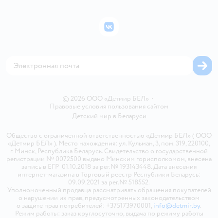
Подарочные карты
Политика конфиденциальности
Бонусные карты
Политика использования файлов cookie
ВКонтакте
Блог
Обратная связь
Магазины сети
Карта сайта
© 2026 ООО «Детмир БЕЛ»
•
Правовые условия пользования сайтом
Детский мир в
Беларуси
Общество с ограниченной ответственностью «Детмир БЕЛ» ( ООО
«Детмир БЕЛ» ). Место нахождения: ул. Кульман, 3, пом. 319, 220100,
г. Минск, Республика Беларусь. Свидетельство о государственной
регистрации № 0072500 выдано Минским горисполкомом, внесена
запись в ЕГР 01.10.2018 за рег.№ 193143448. Дата внесения
интернет-магазина в Торговый реестр Республики Беларусь:
09.09.2021 за рег.№ 518552.
Уполномоченный продавца рассматривать обращения покупателей
о нарушении их прав, предусмотренных законодательством
о защите прав потребителей: +375173970001,
info@detmir.by
.
Режим работы: заказ круглосуточно, выдача по режиму работы