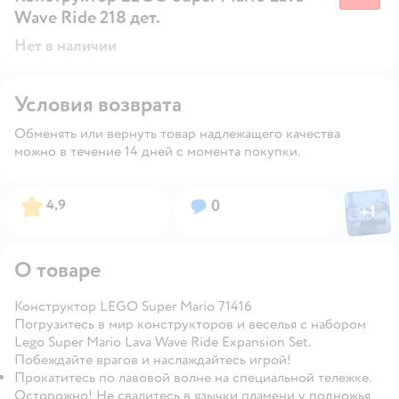
Wave Ride 218 дет.
Нет в наличии
Условия возврата
Обменять или вернуть товар надлежащего качества
можно в течение 14 дней с момента покупки.
Фото пол
Рейтинг:
Вопросов:
4,9
0
+
1
Откры
О товаре
Конструктор LEGO Super Mario 71416
Погрузитесь в мир конструкторов и веселья с набором
Lego Super Mario Lava Wave Ride Expansion Set.
Побеждайте врагов и наслаждайтесь игрой!
Прокатитесь по лавовой волне на специальной тележке.
Осторожно! Не свалитесь в язычки пламени у подножья