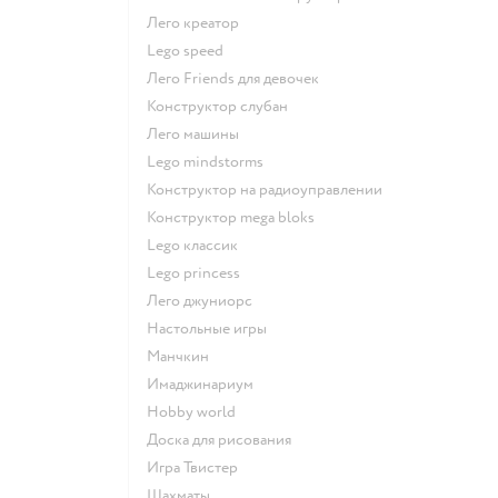
Лего креатор
Lego speed
Лего Friends для девочек
Конструктор слубан
Лего машины
Lego mindstorms
Конструктор на радиоуправлении
Конструктор mega bloks
Lego классик
Lego princess
Лего джуниорс
Настольные игры
Манчкин
Имаджинариум
Hobby world
Доска для рисования
Игра Твистер
Шахматы