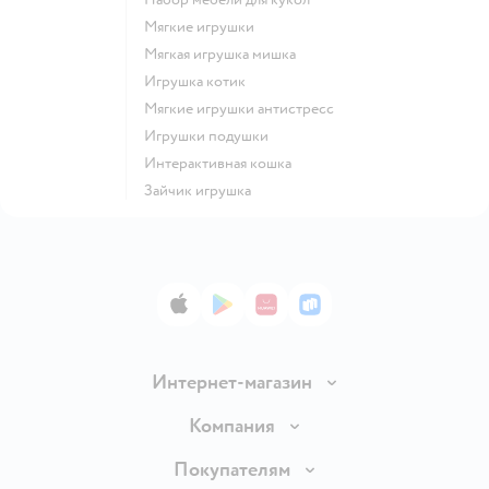
Мягкие игрушки
Мягкая игрушка мишка
Игрушка котик
Мягкие игрушки антистресс
Игрушки подушки
Интерактивная кошка
Зайчик игрушка
App Store
Google Play
AppGallery
RuStore
Интернет-магазин
Доставка и оплата
Компания
Обмен и возврат товара
Вакансии
Покупателям
Правила продажи