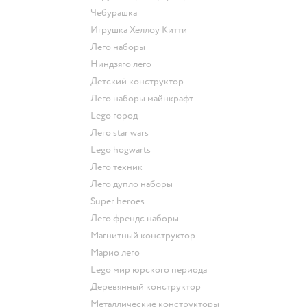
Чебурашка
Игрушка Хеллоу Китти
Лего наборы
Ниндзяго лего
Детский конструктор
Лего наборы майнкрафт
Lego город
Лего star wars
Lego hogwarts
Лего техник
Лего дупло наборы
Super heroes
Лего френдс наборы
Магнитный конструктор
Марио лего
Lego мир юрского периода
Деревянный конструктор
Металлические конструкторы