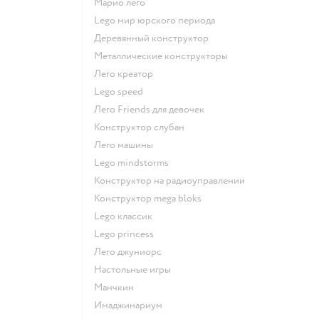
Марио лего
Lego мир юрского периода
Деревянный конструктор
Металлические конструкторы
Лего креатор
Lego speed
Лего Friends для девочек
Конструктор слубан
Лего машины
Lego mindstorms
Конструктор на радиоуправлении
Конструктор mega bloks
Lego классик
Lego princess
Лего джуниорс
Настольные игры
Манчкин
Имаджинариум