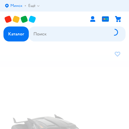
Минск
Ещё
Выбор адреса доставки.
Каталог
В избр