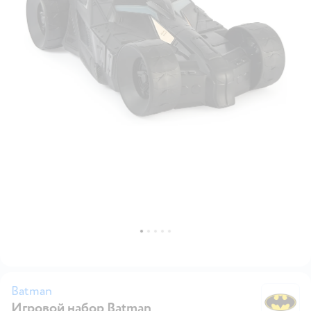
Batman
Игровой набор Batman
B