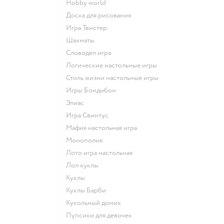
Hobby world
Доска для рисования
Игра Твистер
Шахматы
Словодел игра
Логические настольные игры
Стиль жизни настольные игры
Игры Бондибон
Элиас
Игра Свинтус
Мафия настольная игра
Монополия
Лото игра настольная
Лол куклы
Куклы
Куклы Барби
Кукольный домик
Пупсики для девочек