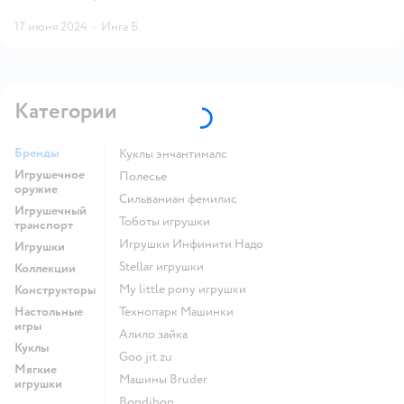
17 июня 2024
·
Инга Б.
Категории
Бренды
Куклы энчантималс
Игрушечное
Полесье
оружие
Сильваниан фемилис
Игрушечный
Тоботы игрушки
транспорт
Игрушки Инфинити Надо
Игрушки
Stellar игрушки
Коллекции
my little pony игрушки
Конструкторы
Настольные
Технопарк Машинки
игры
Алило зайка
Куклы
Goo jit zu
Мягкие
Машины Bruder
игрушки
Bondibon