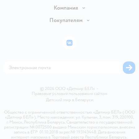
Доставка и оплата
Компания
Обмен и возврат товара
Вакансии
Покупателям
Правила продажи
Подарочные карты
Политика конфиденциальности
Бонусные карты
Политика использования файлов cookie
ВКонтакте
Блог
Обратная связь
Магазины сети
Карта сайта
© 2026 ООО «Детмир БЕЛ»
•
Правовые условия пользования сайтом
Детский мир в
Беларуси
Общество с ограниченной ответственностью «Детмир БЕЛ» ( ООО
«Детмир БЕЛ» ). Место нахождения: ул. Кульман, 3, пом. 319, 220100,
г. Минск, Республика Беларусь. Свидетельство о государственной
регистрации № 0072500 выдано Минским горисполкомом, внесена
запись в ЕГР 01.10.2018 за рег.№ 193143448. Дата внесения
интернет-магазина в Торговый реестр Республики Беларусь: