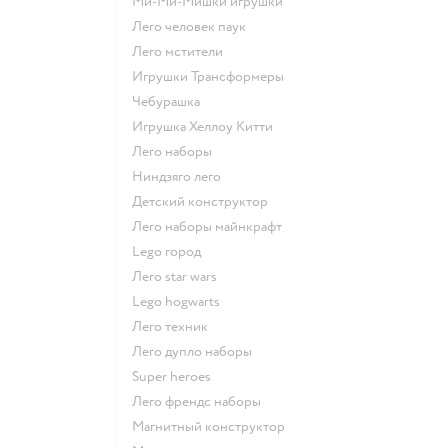
Ми-Ми-Мишки игрушки
Лего человек паук
Лего мстители
Игрушки Трансформеры
Чебурашка
Игрушка Хеллоу Китти
Лего наборы
Ниндзяго лего
Детский конструктор
Лего наборы майнкрафт
Lego город
Лего star wars
Lego hogwarts
Лего техник
Лего дупло наборы
Super heroes
Лего френдс наборы
Магнитный конструктор