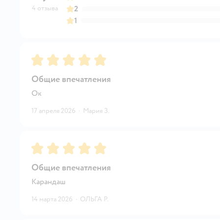
4 отзыва
2
1
Рейтинг:
5
Общие впечатления
Ок
17 апреля 2026
·
Мария З.
Рейтинг:
5
Общие впечатления
Карандаш
14 марта 2026
·
ОЛЬГА Р.