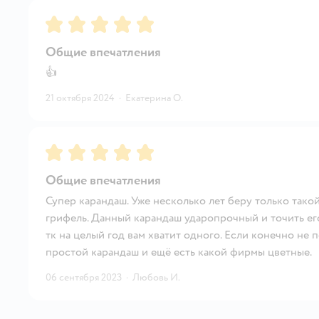
Рейтинг:
5
Общие впечатления
👍
21 октября 2024
·
Екатерина О.
Рейтинг:
5
Общие впечатления
Супер карандаш. Уже несколько лет беру только тако
грифель. Данный карандаш ударопрочный и точить его
тк на целый год вам хватит одного. Если конечно не
простой карандаш и ещё есть какой фирмы цветные.
06 сентября 2023
·
Любовь И.