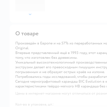
далее
О товаре
Произведён в Европе и на 57% из переработанных мат
Original.
Впервые представленный ещё в 1993 году, этот каран
тому, что изготовлен без древесины.
Уникальный высокотехнологичный производственный
экструзии делает его превосходным пишущим инструм
погрызенным и не образует острых краёв на изломе.
Потребовались годы исследований, чтобы разработат
Сегодня чернографитовый карандаш BIC Evolution в 
характеристиками твёрдо-мягкого HB карандаша без к
Цены в интернет-магазине могут отличаться от розни
Кол-во в упаковке, шт.: