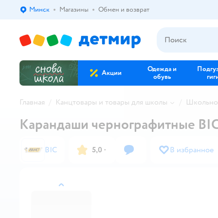
Минск
Магазины
Обмен и возврат
Выбор адреса доставки.
Одежда и
Подгу
Акции
обувь
гиг
Главная
Канцтовары и товары для школы
Школьно
Карандаши чернографитные BIC 
BIC
5,0
·
В избранное
назад