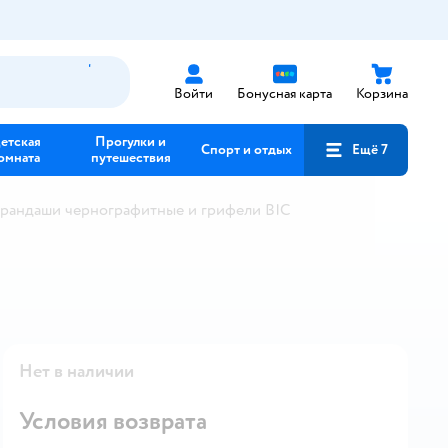
Войти
Бонусная карта
Корзина
етская
Прогулки и
Спорт и отдых
Ещё 7
омната
путешествия
рандаши чернографитные и грифели BIC
Нет в наличии
Условия возврата