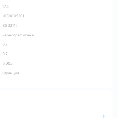
17.5
1000805201
8803112
чернографитные
0.7
0.7
0.005
Франция