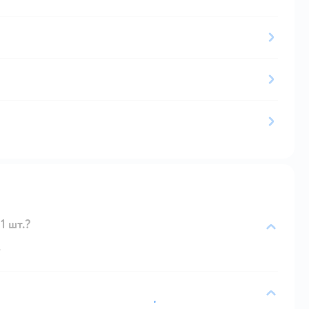
1 шт.?
.