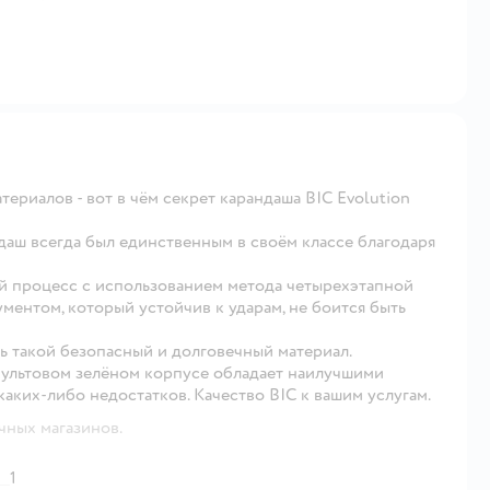
ериалов - вот в чём секрет карандаша BIC Evolution
даш всегда был единственным в своём классе благодаря
 процесс с использованием метода четырехэтапной
ентом, который устойчив к ударам, не боится быть
ь такой безопасный и долговечный материал.
культовом зелёном корпусе обладает наилучшими
аких-либо недостатков. Качество BIC к вашим услугам.
чных магазинов.
1