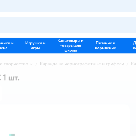
Канцтовары и
зники и
Игрушки и
Питание и
Д
товары для
иена
игры
кормление
к
школы
е творчество
Карандаши чернографитные и грифели
Ка
1 шт.