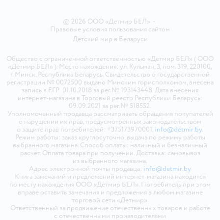
© 2026 ООО «Детмир БЕЛ»
•
Правовые условия пользования сайтом
Детский мир в
Беларуси
Общество с ограниченной ответственностью «Детмир БЕЛ» ( ООО
«Детмир БЕЛ» ). Место нахождения: ул. Кульман, 3, пом. 319, 220100,
г. Минск, Республика Беларусь. Свидетельство о государственной
регистрации № 0072500 выдано Минским горисполкомом, внесена
запись в ЕГР 01.10.2018 за рег.№ 193143448. Дата внесения
интернет-магазина в Торговый реестр Республики Беларусь:
09.09.2021 за рег.№ 518552.
Уполномоченный продавца рассматривать обращения покупателей
о нарушении их прав, предусмотренных законодательством
о защите прав потребителей: +375173970001,
info@detmir.by
.
Режим работы: заказ круглосуточно, выдача по режиму работы
выбранного магазина. Способ оплаты: наличный и безналичный
расчёт. Оплата товара при получении. Доставка: самовывоз
из выбранного магазина.
Адрес электронной почты продавца:
info@detmir.by
Книга замечаний и предложений интернет-магазина находится
по месту нахождения ООО «Детмир БЕЛ». Потребитель при этом
вправе оставить замечания и предложения в любом магазине
торговой сети «Детмир».
Ответственный за продвижение отечественных товаров и работе
с отечественными производителями