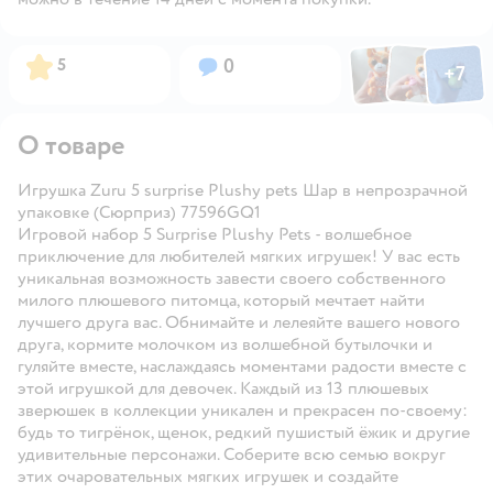
Фото по
Фото пользовател
Фото пользо
Рейтинг:
Вопросов:
5
0
+
7
Открыть га
О товаре
Игрушка Zuru 5 surprise Plushy pets Шар в непрозрачной
упаковке (Сюрприз) 77596GQ1
Игровой набор 5 Surprise Plushy Pets - волшебное
приключение для любителей мягких игрушек! У вас есть
уникальная возможность завести своего собственного
милого плюшевого питомца, который мечтает найти
лучшего друга вас. Обнимайте и лелеяйте вашего нового
друга, кормите молочком из волшебной бутылочки и
гуляйте вместе, наслаждаясь моментами радости вместе с
этой игрушкой для девочек. Каждый из 13 плюшевых
зверюшек в коллекции уникален и прекрасен по-своему:
будь то тигрёнок, щенок, редкий пушистый ёжик и другие
удивительные персонажи. Соберите всю семью вокруг
этих очаровательных мягких игрушек и создайте