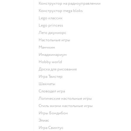
Конструктор на радиоуправлении
Конструктор mega bloks
Lego классик
Lego princess
Лего джуниорс
Настольные игры
Манчкин
Имаджинариум
Hobby world
Доска для рисования
Игра Твистер
Шахматы
Словодел игра
Логические настольные игры
Стиль жизни настольные игры
Игры Бондибон
Элиас
Игра Свинтус