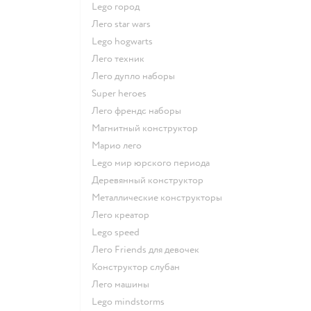
Lego город
Лего star wars
Lego hogwarts
Лего техник
Лего дупло наборы
Super heroes
Лего френдс наборы
Магнитный конструктор
Марио лего
Lego мир юрского периода
Деревянный конструктор
Металлические конструкторы
Лего креатор
Lego speed
Лего Friends для девочек
Конструктор слубан
Лего машины
Lego mindstorms