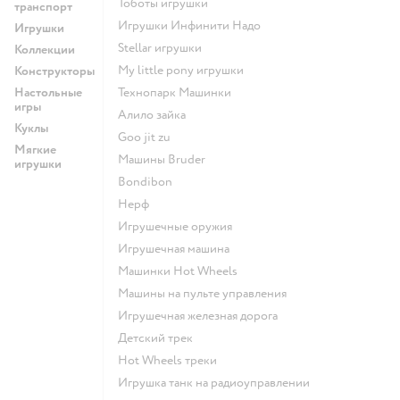
Тоботы игрушки
транспорт
Игрушки Инфинити Надо
Игрушки
Stellar игрушки
Коллекции
my little pony игрушки
Конструкторы
Настольные
Технопарк Машинки
игры
Алило зайка
Куклы
Goo jit zu
Мягкие
Машины Bruder
игрушки
Bondibon
Нерф
Игрушечные оружия
Игрушечная машина
Машинки Hot Wheels
Машины на пульте управления
Игрушечная железная дорога
Детский трек
Hot Wheels треки
Игрушка танк на радиоуправлении