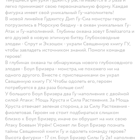
легко принимают свою первоначальную форму. Каждая
фигурка имеет свой уникальный Гу-наполнитель!
В новой линейке Гуджитсу Дип Гу-Сиа монстры-герои
погрузились в Морскую бездну - в океан уникальных Гу-
Атак и Гу-наполнений. Глубины океана зовут Блейзагота и
его друзей в новую эпичную битву. Глубоководные
злодеи - Спрут и Экзошок - украли Священную книгу ГУ,
чтобы завладеть источником знаний. Помоги команде
героев!
В глубинах океана ты обнаружишь нового глубоковдного
злодея - Боул Бризера - монстра, не похожего ни на
одного другого. Вместе с приспешниками он украл
Священную книгу ГУ. Чтобы одолеть его, героям
потребуется в два раза больше сил!
У большого Боул Бризера два Гу-наполнения с двойной
силой Атаки: Мощь Хруста и Сила Растяжения. За Мощь
Хруста отвечает зеленая сторона, а за Силу Растяжения -
фиолетовая. Героям не стоит подбираться слишком
близко к Боул Бризеру, иначе он обрушит на них свою
Атаку Боевым Угрём! Сможет ли Боул Бризер познать
тайны Священной книги Гу и одолеть команду героев?
Высота фигурки - 17 см. Боул Бризер Силы Гу 2в1 наполнен