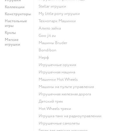
Stellar игрушки
Коллекции
my little pony игрушки
Конструкторы
Настольные
Технопарк Машинки
игры
Алило зайка
Куклы
Goo jit zu
Мягкие
Машины Bruder
игрушки
Bondibon
Нерф
Игрушечные оружия
Игрушечная машина
Машинки Hot Wheels
Машины на пульте управления
Игрушечная железная дорога
Детский трек
Hot Wheels треки
Игрушка танк на радиоуправлении
Игрушечные самолеты
Гараж для детских машинок