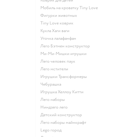
Коврик для детей
Мобиль на кроватку Tiny Love
Фигурки животных
Tiny Love коврик
Кукла Хаги ваги
Уточка лалафанфан
Лего Бэтмен конструктор
Ми-Ми-Мишки игрушки
Лего человек паук
Лего мстители
Игрушки Трансформеры
Чебурашка
Игрушка Хеллоу Китти
Лего наборы
Ниндзяго лего
Детский конструктор
Лего наборы майнкрафт
Lego город