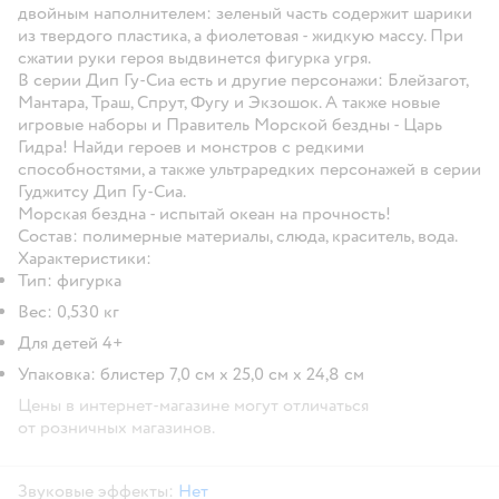
двойным наполнителем: зеленый часть содержит шарики
из твердого пластика, а фиолетовая - жидкую массу. При
сжатии руки героя выдвинется фигурка угря.
В серии Дип Гу-Сиа есть и другие персонажи: Блейзагот,
Мантара, Траш, Спрут, Фугу и Экзошок. А также новые
игровые наборы и Правитель Морской бездны - Царь
Гидра! Найди героев и монстров с редкими
способностями, а также ультраредких персонажей в серии
Гуджитсу Дип Гу-Сиа.
Морская бездна - испытай океан на прочность!
Состав: полимерные материалы, слюда, краситель, вода.
Характеристики:
Тип: фигурка
Вес: 0,530 кг
Для детей 4+
Упаковка: блистер 7,0 см х 25,0 см х 24,8 см
Цены в интернет-магазине могут отличаться
от розничных магазинов.
Звуковые эффекты:
Нет