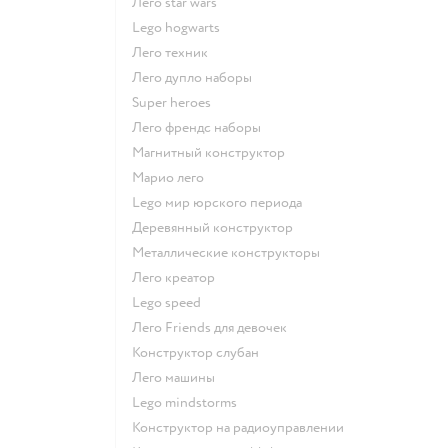
Лего star wars
Lego hogwarts
Лего техник
Лего дупло наборы
Super heroes
Лего френдс наборы
Магнитный конструктор
Марио лего
Lego мир юрского периода
Деревянный конструктор
Металлические конструкторы
Лего креатор
Lego speed
Лего Friends для девочек
Конструктор слубан
Лего машины
Lego mindstorms
Конструктор на радиоуправлении