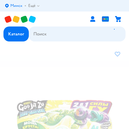
Минск
Ещё
Выбор адреса доставки.
Каталог
В избр