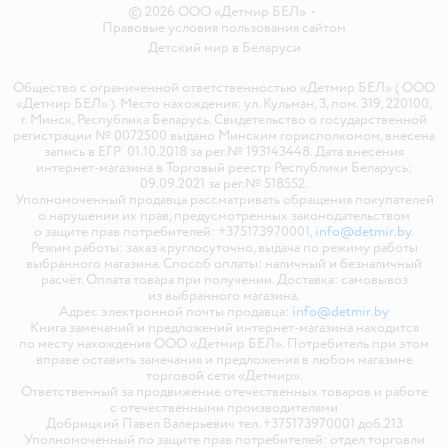
© 2026 ООО «Детмир БЕЛ»
•
Правовые условия пользования сайтом
Детский мир в
Беларуси
Общество с ограниченной ответственностью «Детмир БЕЛ» ( ООО
«Детмир БЕЛ» ). Место нахождения: ул. Кульман, 3, пом. 319, 220100,
г. Минск, Республика Беларусь. Свидетельство о государственной
регистрации № 0072500 выдано Минским горисполкомом, внесена
запись в ЕГР 01.10.2018 за рег.№ 193143448. Дата внесения
интернет-магазина в Торговый реестр Республики Беларусь:
09.09.2021 за рег.№ 518552.
Уполномоченный продавца рассматривать обращения покупателей
о нарушении их прав, предусмотренных законодательством
о защите прав потребителей: +375173970001,
info@detmir.by
.
Режим работы: заказ круглосуточно, выдача по режиму работы
выбранного магазина. Способ оплаты: наличный и безналичный
расчёт. Оплата товара при получении. Доставка: самовывоз
из выбранного магазина.
Адрес электронной почты продавца:
info@detmir.by
Книга замечаний и предложений интернет-магазина находится
по месту нахождения ООО «Детмир БЕЛ». Потребитель при этом
вправе оставить замечания и предложения в любом магазине
торговой сети «Детмир».
Ответственный за продвижение отечественных товаров и работе
с отечественными производителями
Добрицкий Павел Валерьевич тел. +375173970001 доб.213
Уполномоченный по защите прав потребителей: отдел торговли