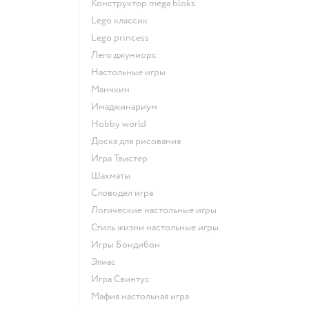
Конструктор mega bloks
Lego классик
Lego princess
Лего джуниорс
Настольные игры
Манчкин
Имаджинариум
Hobby world
Доска для рисования
Игра Твистер
Шахматы
Словодел игра
Логические настольные игры
Стиль жизни настольные игры
Игры Бондибон
Элиас
Игра Свинтус
Мафия настольная игра