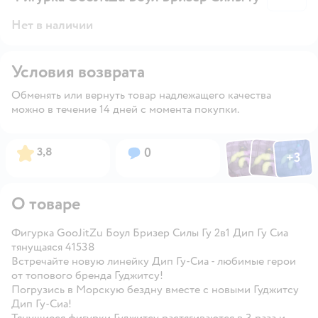
Нет в наличии
Условия возврата
Обменять или вернуть товар надлежащего качества
можно в течение 14 дней с момента покупки.
Фото по
Фото пользовател
Фото пользо
Рейтинг:
Вопросов:
3,8
0
+
3
Открыть га
О товаре
Фигурка GooJitZu Боул Бризер Силы Гу 2в1 Дип Гу Сиа
тянущаяся 41538
Встречайте новую линейку Дип Гу-Сиа - любимые герои
от топового бренда Гуджитсу!
Погрузись в Морскую бездну вместе с новыми Гуджитсу
Дип Гу-Сиа!
Тянущиеся фигурки Гуджитсу растягиваются в 3 раза и