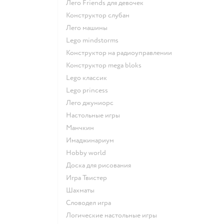
Лего Friends для девочек
Конструктор слубан
Лего машины
Lego mindstorms
Конструктор на радиоуправлении
Конструктор mega bloks
Lego классик
Lego princess
Лего джуниорс
Настольные игры
Манчкин
Имаджинариум
Hobby world
Доска для рисования
Игра Твистер
Шахматы
Словодел игра
Логические настольные игры