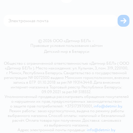
Блог
Обратная связь
Магазины сети
Карта сайта
© 2026 ООО «Детмир БЕЛ»
•
Правовые условия пользования сайтом
Детский мир в
Беларуси
Общество с ограниченной ответственностью «Детмир БЕЛ» ( ООО
«Детмир БЕЛ» ). Место нахождения: ул. Кульман, 3, пом. 319, 220100,
г. Минск, Республика Беларусь. Свидетельство о государственной
регистрации № 0072500 выдано Минским горисполкомом, внесена
запись в ЕГР 01.10.2018 за рег.№ 193143448. Дата внесения
интернет-магазина в Торговый реестр Республики Беларусь:
09.09.2021 за рег.№ 518552.
Уполномоченный продавца рассматривать обращения покупателей
о нарушении их прав, предусмотренных законодательством
о защите прав потребителей: +375173970001,
info@detmir.by
.
Режим работы: заказ круглосуточно, выдача по режиму работы
выбранного магазина. Способ оплаты: наличный и безналичный
расчёт. Оплата товара при получении. Доставка: самовывоз
из выбранного магазина.
Адрес электронной почты продавца:
info@detmir.by