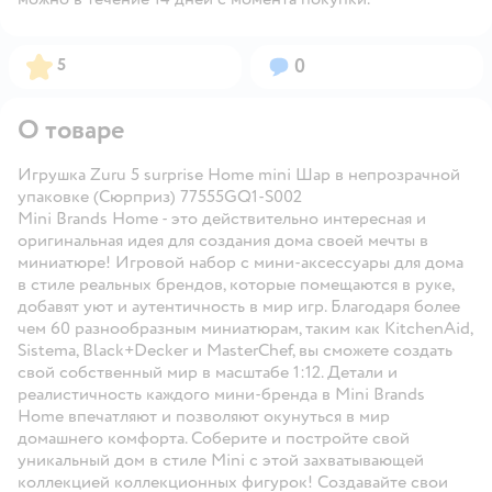
Рейтинг:
Вопросов:
5
0
О товаре
Игрушка Zuru 5 surprise Home mini Шар в непрозрачной
упаковке (Сюрприз) 77555GQ1-S002
Mini Brands Home - это действительно интересная и
оригинальная идея для создания дома своей мечты в
миниатюре! Игровой набор с мини-аксессуары для дома
в стиле реальных брендов, которые помещаются в руке,
добавят уют и аутентичность в мир игр. Благодаря более
чем 60 разнообразным миниатюрам, таким как KitchenAid,
Sistema, Black+Decker и MasterChef, вы сможете создать
свой собственный мир в масштабе 1:12. Детали и
реалистичность каждого мини-бренда в Mini Brands
Home впечатляют и позволяют окунуться в мир
домашнего комфорта. Соберите и постройте свой
уникальный дом в стиле Mini с этой захватывающей
коллекцией коллекционных фигурок! Создавайте свои