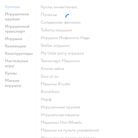
Бренды
Куклы энчантималс
Игрушечное
Полесье
оружие
Сильваниан фемилис
Игрушечный
Тоботы игрушки
транспорт
Игрушки Инфинити Надо
Игрушки
Stellar игрушки
Коллекции
my little pony игрушки
Конструкторы
Настольные
Технопарк Машинки
игры
Алило зайка
Куклы
Goo jit zu
Мягкие
Машины Bruder
игрушки
Bondibon
Нерф
Игрушечные оружия
Игрушечная машина
Машинки Hot Wheels
Машины на пульте управления
Игрушечная железная дорога