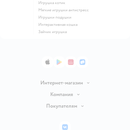
Игрушка котик
Мягкие игрушки антистресс
Игрушки подушки
Интерактивная кошка
Зайчик игрушка
App Store
Google Play
AppGallery
RuStore
Интернет-магазин
Доставка и оплата
Компания
Обмен и возврат товара
Вакансии
Покупателям
Правила продажи
Подарочные карты
Политика конфиденциальности
Бонусные карты
Политика использования файлов cookie
ВКонтакте