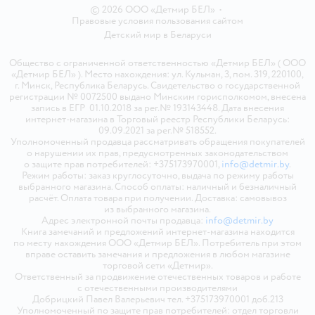
© 2026 ООО «Детмир БЕЛ»
•
Правовые условия пользования сайтом
Детский мир в
Беларуси
Общество с ограниченной ответственностью «Детмир БЕЛ» ( ООО
«Детмир БЕЛ» ). Место нахождения: ул. Кульман, 3, пом. 319, 220100,
г. Минск, Республика Беларусь. Свидетельство о государственной
регистрации № 0072500 выдано Минским горисполкомом, внесена
запись в ЕГР 01.10.2018 за рег.№ 193143448. Дата внесения
интернет-магазина в Торговый реестр Республики Беларусь:
09.09.2021 за рег.№ 518552.
Уполномоченный продавца рассматривать обращения покупателей
о нарушении их прав, предусмотренных законодательством
о защите прав потребителей: +375173970001,
info@detmir.by
.
Режим работы: заказ круглосуточно, выдача по режиму работы
выбранного магазина. Способ оплаты: наличный и безналичный
расчёт. Оплата товара при получении. Доставка: самовывоз
из выбранного магазина.
Адрес электронной почты продавца:
info@detmir.by
Книга замечаний и предложений интернет-магазина находится
по месту нахождения ООО «Детмир БЕЛ». Потребитель при этом
вправе оставить замечания и предложения в любом магазине
торговой сети «Детмир».
Ответственный за продвижение отечественных товаров и работе
с отечественными производителями
Добрицкий Павел Валерьевич тел. +375173970001 доб.213
Уполномоченный по защите прав потребителей: отдел торговли