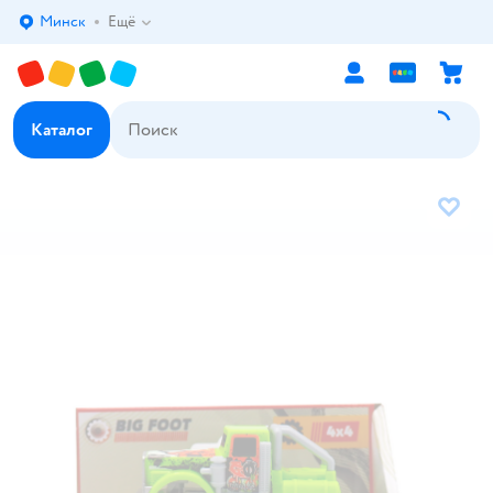
Минск
Ещё
Выбор адреса доставки.
Каталог
В избр