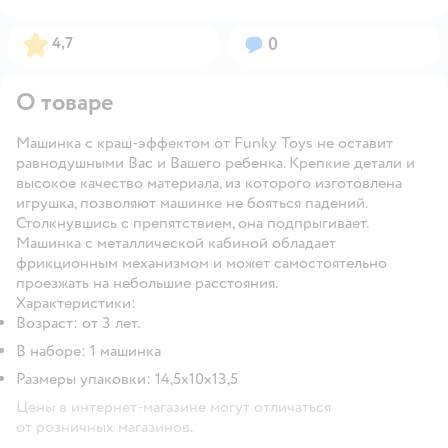
Рейтинг:
Вопросов:
4,7
0
О товаре
Машинка с краш-эффектом от Funky Toys не оставит
равнодушными Вас и Вашего ребенка. Крепкие детали и
высокое качество материала, из которого изготовлена
игрушка, позволяют машинке не бояться падений.
Столкнувшись с препятствием, она подпрыгивает.
Машинка с металлической кабиной обладает
фрикционным механизмом и может самостоятельно
проезжать на небольшие расстояния.
Характеристики
:
Возраст: от 3 лет.
В наборе: 1 машинка
Размеры упаковки: 14,5х10х13,5
Цены в интернет-магазине могут отличаться
от розничных магазинов.