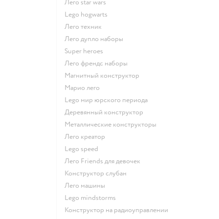
Лего star wars
Lego hogwarts
Лего техник
Лего дупло наборы
Super heroes
Лего френдс наборы
Магнитный конструктор
Марио лего
Lego мир юрского периода
Деревянный конструктор
Металлические конструкторы
Лего креатор
Lego speed
Лего Friends для девочек
Конструктор слубан
Лего машины
Lego mindstorms
Конструктор на радиоуправлении