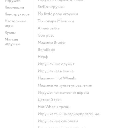
Игрушки
Stellar игрушки
Коллекции
my little pony игрушки
Конструкторы
Настольные
Технопарк Машинки
игры
Алило зайка
Куклы
Goo jit zu
Мягкие
Машины Bruder
игрушки
Bondibon
Нерф
Игрушечные оружия
Игрушечная машина
Машинки Hot Wheels
Машины на пульте управления
Игрушечная железная дорога
Детский трек
Hot Wheels треки
Игрушка танк на радиоуправлении
Игрушечные самолеты