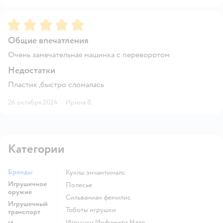
Рейтинг:
5
Общие впечатления
Очень замечательная машинка с переворотом
Недостатки
Пластик ,быстро сломалась
26 октября 2024
·
Ирина В.
Категории
Бренды
Куклы энчантималс
Игрушечное
Полесье
оружие
Сильваниан фемилис
Игрушечный
Тоботы игрушки
транспорт
Игрушки Инфинити Надо