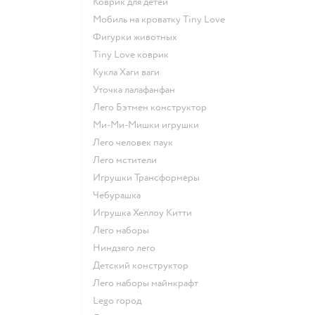
Коврик для детей
Мобиль на кроватку Tiny Love
Фигурки животных
Tiny Love коврик
Кукла Хаги ваги
Уточка лалафанфан
Лего Бэтмен конструктор
Ми-Ми-Мишки игрушки
Лего человек паук
Лего мстители
Игрушки Трансформеры
Чебурашка
Игрушка Хеллоу Китти
Лего наборы
Ниндзяго лего
Детский конструктор
Лего наборы майнкрафт
Lego город