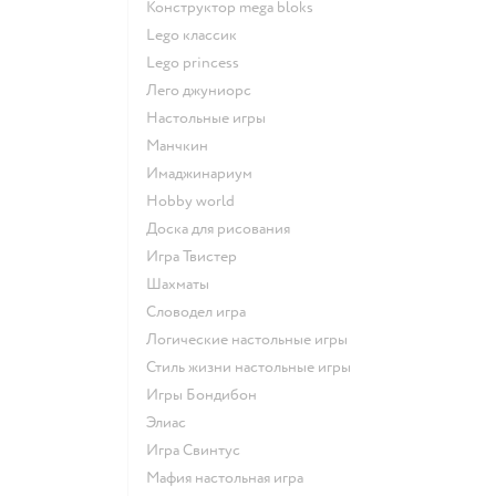
Конструктор mega bloks
Lego классик
Lego princess
Лего джуниорс
Настольные игры
Манчкин
Имаджинариум
Hobby world
Доска для рисования
Игра Твистер
Шахматы
Словодел игра
Логические настольные игры
Стиль жизни настольные игры
Игры Бондибон
Элиас
Игра Свинтус
Мафия настольная игра