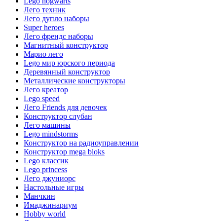
Lego hogwarts
Лего техник
Лего дупло наборы
Super heroes
Лего френдс наборы
Магнитный конструктор
Марио лего
Lego мир юрского периода
Деревянный конструктор
Металлические конструкторы
Лего креатор
Lego speed
Лего Friends для девочек
Конструктор слубан
Лего машины
Lego mindstorms
Конструктор на радиоуправлении
Конструктор mega bloks
Lego классик
Lego princess
Лего джуниорс
Настольные игры
Манчкин
Имаджинариум
Hobby world