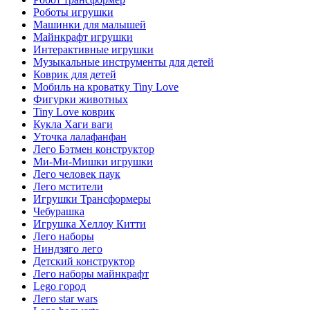
Роботы игрушки
Машинки для малышей
Майнкрафт игрушки
Интерактивные игрушки
Музыкальные инструменты для детей
Коврик для детей
Мобиль на кроватку Tiny Love
Фигурки животных
Tiny Love коврик
Кукла Хаги ваги
Уточка лалафанфан
Лего Бэтмен конструктор
Ми-Ми-Мишки игрушки
Лего человек паук
Лего мстители
Игрушки Трансформеры
Чебурашка
Игрушка Хеллоу Китти
Лего наборы
Ниндзяго лего
Детский конструктор
Лего наборы майнкрафт
Lego город
Лего star wars