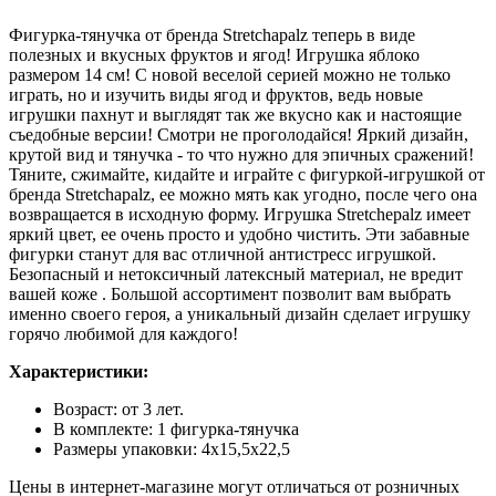
Фигурка-тянучка от бренда Stretchapalz теперь в виде
полезных и вкусных фруктов и ягод! Игрушка яблоко
размером 14 см! С новой веселой серией можно не только
играть, но и изучить виды ягод и фруктов, ведь новые
игрушки пахнут и выглядят так же вкусно как и настоящие
съедобные версии! Смотри не проголодайся! Яркий дизайн,
крутой вид и тянучка - то что нужно для эпичных сражений!
Тяните, сжимайте, кидайте и играйте с фигуркой-игрушкой от
бренда Stretchapalz, ее можно мять как угодно, после чего она
возвращается в исходную форму. Игрушка Stretchepalz имеет
яркий цвет, ее очень просто и удобно чистить. Эти забавные
фигурки станут для вас отличной антистресс игрушкой.
Безопасный и нетоксичный латексный материал, не вредит
вашей коже . Большой ассортимент позволит вам выбрать
именно своего героя, а уникальный дизайн сделает игрушку
горячо любимой для каждого!
Характеристики:
Возраст: от 3 лет.
В комплекте: 1 фигурка-тянучка
Размеры упаковки: 4х15,5х22,5
Цены в интернет-магазине могут отличаться от розничных