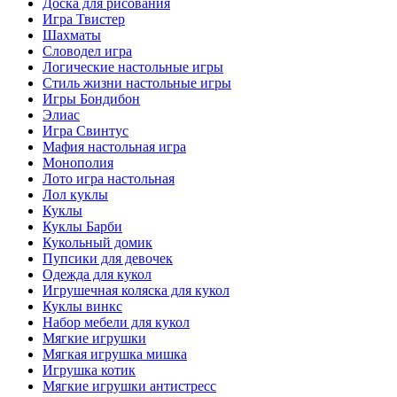
Доска для рисования
Игра Твистер
Шахматы
Словодел игра
Логические настольные игры
Стиль жизни настольные игры
Игры Бондибон
Элиас
Игра Свинтус
Мафия настольная игра
Монополия
Лото игра настольная
Лол куклы
Куклы
Куклы Барби
Кукольный домик
Пупсики для девочек
Одежда для кукол
Игрушечная коляска для кукол
Куклы винкс
Набор мебели для кукол
Мягкие игрушки
Мягкая игрушка мишка
Игрушка котик
Мягкие игрушки антистресс