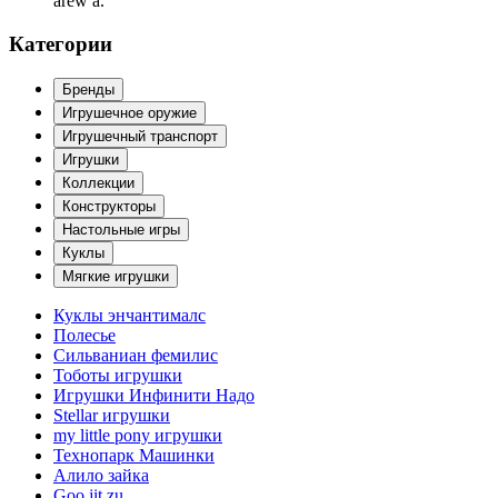
arew a.
Категории
Бренды
Игрушечное оружие
Игрушечный транспорт
Игрушки
Коллекции
Конструкторы
Настольные игры
Куклы
Мягкие игрушки
Куклы энчантималс
Полесье
Сильваниан фемилис
Тоботы игрушки
Игрушки Инфинити Надо
Stellar игрушки
my little pony игрушки
Технопарк Машинки
Алило зайка
Goo jit zu