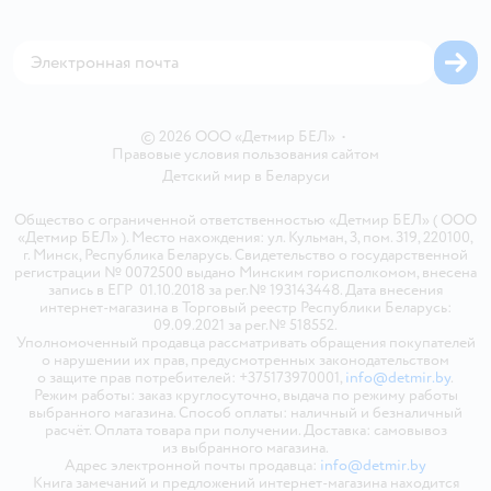
Обратная связь
Магазины сети
Карта сайта
© 2026 ООО «Детмир БЕЛ»
•
Правовые условия пользования сайтом
Детский мир в
Беларуси
Общество с ограниченной ответственностью «Детмир БЕЛ» ( ООО
«Детмир БЕЛ» ). Место нахождения: ул. Кульман, 3, пом. 319, 220100,
г. Минск, Республика Беларусь. Свидетельство о государственной
регистрации № 0072500 выдано Минским горисполкомом, внесена
запись в ЕГР 01.10.2018 за рег.№ 193143448. Дата внесения
интернет-магазина в Торговый реестр Республики Беларусь:
09.09.2021 за рег.№ 518552.
Уполномоченный продавца рассматривать обращения покупателей
о нарушении их прав, предусмотренных законодательством
о защите прав потребителей: +375173970001,
info@detmir.by
.
Режим работы: заказ круглосуточно, выдача по режиму работы
выбранного магазина. Способ оплаты: наличный и безналичный
расчёт. Оплата товара при получении. Доставка: самовывоз
из выбранного магазина.
Адрес электронной почты продавца:
info@detmir.by
Книга замечаний и предложений интернет-магазина находится