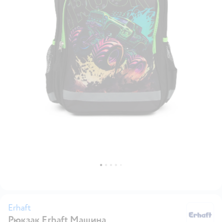
Erhaft
Рюкзак Erhaft Машина
Er