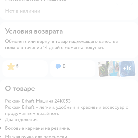
Нет в наличии
Условия возврата
Обменять или вернуть товар надлежащего качества
можно в течение 14 дней с момента покупки.
Фото по
Фото пользовател
Фото пользо
Рейтинг:
Вопросов:
5
0
+
16
Открыть га
О товаре
Рюкзак Erhaft Машина 24K053
Рюкзак Erhaft – легкий, удобный и красивый аксессуар с
продуманным дизайном.
Два отделения.
Боковые карманы на резинке.
Мягкая ручка для переноски.