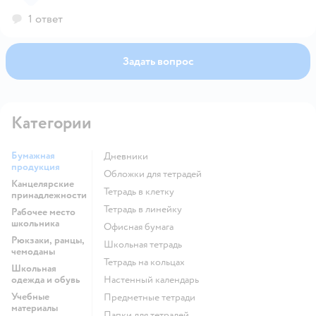
1 ответ
Задать вопрос
Категории
Бумажная
Дневники
продукция
Обложки для тетрадей
Канцелярские
Тетрадь в клетку
принадлежности
Тетрадь в линейку
Рабочее место
школьника
Офисная бумага
Рюкзаки, ранцы,
Школьная тетрадь
чемоданы
Тетрадь на кольцах
Школьная
одежда и обувь
Настенный календарь
Учебные
Предметные тетради
материалы
Папки для тетрадей