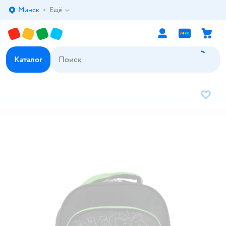
Минск
Ещё
Выбор адреса доставки.
Каталог
В избр