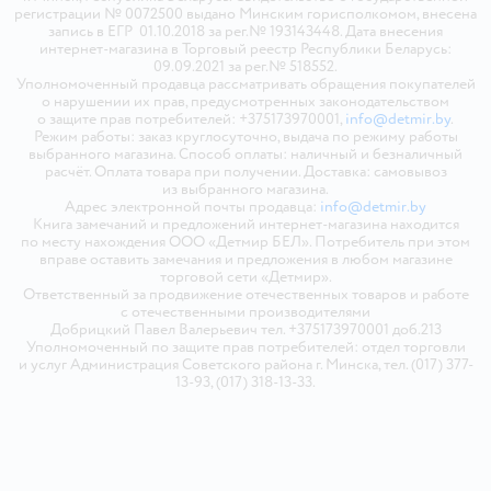
регистрации № 0072500 выдано Минским горисполкомом, внесена
запись в ЕГР 01.10.2018 за рег.№ 193143448. Дата внесения
интернет-магазина в Торговый реестр Республики Беларусь:
09.09.2021 за рег.№ 518552.
Уполномоченный продавца рассматривать обращения покупателей
о нарушении их прав, предусмотренных законодательством
о защите прав потребителей: +375173970001,
info@detmir.by
.
Режим работы: заказ круглосуточно, выдача по режиму работы
выбранного магазина. Способ оплаты: наличный и безналичный
расчёт. Оплата товара при получении. Доставка: самовывоз
из выбранного магазина.
Адрес электронной почты продавца:
info@detmir.by
Книга замечаний и предложений интернет-магазина находится
по месту нахождения ООО «Детмир БЕЛ». Потребитель при этом
вправе оставить замечания и предложения в любом магазине
торговой сети «Детмир».
Ответственный за продвижение отечественных товаров и работе
с отечественными производителями
Добрицкий Павел Валерьевич тел. +375173970001 доб.213
Уполномоченный по защите прав потребителей: отдел торговли
и услуг Администрация Советского района г. Минска, тел. (017) 377-
13-93, (017) 318-13-33.