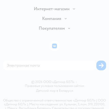
Интернет-магазин
Доставка и оплата
Компания
Обмен и возврат товара
Вакансии
Покупателям
Правила продажи
Подарочные карты
Политика конфиденциальности
Бонусные карты
Политика использования файлов cookie
ВКонтакте
Блог
Обратная связь
Магазины сети
Карта сайта
© 2026 ООО «Детмир БЕЛ»
•
Правовые условия пользования сайтом
Детский мир в
Беларуси
Общество с ограниченной ответственностью «Детмир БЕЛ» ( ООО
«Детмир БЕЛ» ). Место нахождения: ул. Кульман, 3, пом. 319, 220100,
г. Минск, Республика Беларусь. Свидетельство о государственной