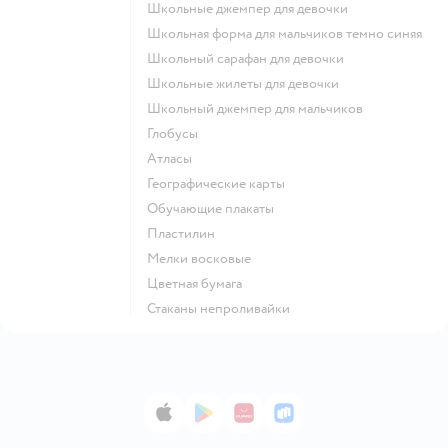
Школьные джемпер для девочки
Школьная форма для мальчиков темно синяя
Школьный сарафан для девочки
Школьные жилеты для девочки
Школьный джемпер для мальчиков
Глобусы
Атласы
Географические карты
Обучающие плакаты
Пластилин
Мелки восковые
Цветная бумага
Стаканы непроливайки
App Store
Google Play
AppGallery
RuStore