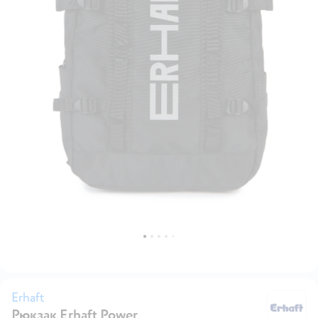
Erhaft
Рюкзак Erhaft Power
Er