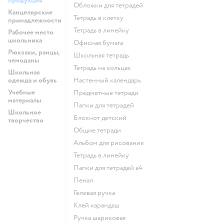
продукция
Обложки для тетрадей
Канцелярские
Тетрадь в клетку
принадлежности
Тетрадь в линейку
Рабочее место
школьника
Офисная бумага
Рюкзаки, ранцы,
Школьная тетрадь
чемоданы
Тетрадь на кольцах
Школьная
одежда и обувь
Настенный календарь
Учебные
Предметные тетради
материалы
Папки для тетрадей
Школьное
Блокнот детский
творчество
Общие тетради
Альбом для рисования
Тетрадь в линейку
Папки для тетрадей а4
Пенал
Гелевая ручка
Клей карандаш
Ручка шариковая