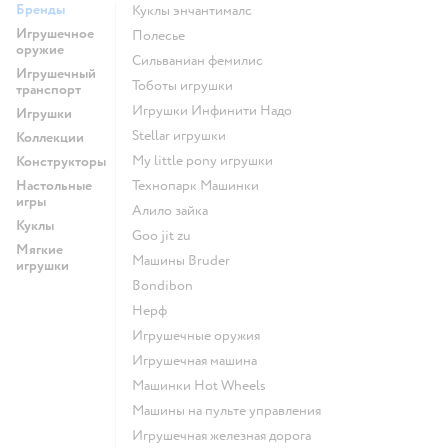
Бренды
Куклы энчантималс
Игрушечное
Полесье
оружие
Сильваниан фемилис
Игрушечный
Тоботы игрушки
транспорт
Игрушки Инфинити Надо
Игрушки
Stellar игрушки
Коллекции
my little pony игрушки
Конструкторы
Настольные
Технопарк Машинки
игры
Алило зайка
Куклы
Goo jit zu
Мягкие
Машины Bruder
игрушки
Bondibon
Нерф
Игрушечные оружия
Игрушечная машина
Машинки Hot Wheels
Машины на пульте управления
Игрушечная железная дорога