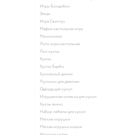
Игры Бондибон
Элиас
Игра Свинтус
Мафия настольная игра
Монополия
Лото игра настольная
Лол куклы
Куклы
Куклы Барби
Кукольный домик
Пупсики для девочек
Одежда для кукол
Игрушечная коляска для кукол
Куклы винкс
Набор мебели для кукол
Мягкие игрушки
Мягкая игрушка мишка
Игрушка котик