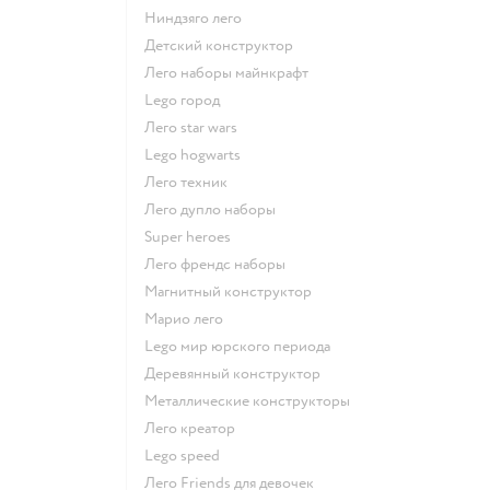
Ниндзяго лего
Детский конструктор
Лего наборы майнкрафт
Lego город
Лего star wars
Lego hogwarts
Лего техник
Лего дупло наборы
Super heroes
Лего френдс наборы
Магнитный конструктор
Марио лего
Lego мир юрского периода
Деревянный конструктор
Металлические конструкторы
Лего креатор
Lego speed
Лего Friends для девочек