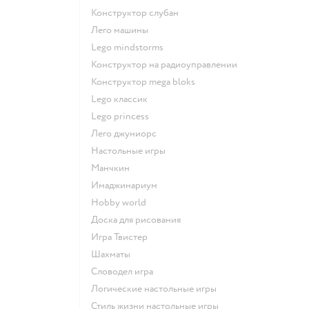
Конструктор слубан
Лего машины
Lego mindstorms
Конструктор на радиоуправлении
Конструктор mega bloks
Lego классик
Lego princess
Лего джуниорс
Настольные игры
Манчкин
Имаджинариум
Hobby world
Доска для рисования
Игра Твистер
Шахматы
Словодел игра
Логические настольные игры
Стиль жизни настольные игры