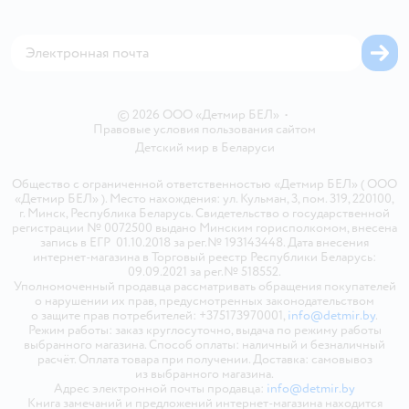
Обратная связь
Магазины сети
Карта сайта
© 2026 ООО «Детмир БЕЛ»
•
Правовые условия пользования сайтом
Детский мир в
Беларуси
Общество с ограниченной ответственностью «Детмир БЕЛ» ( ООО
«Детмир БЕЛ» ). Место нахождения: ул. Кульман, 3, пом. 319, 220100,
г. Минск, Республика Беларусь. Свидетельство о государственной
регистрации № 0072500 выдано Минским горисполкомом, внесена
запись в ЕГР 01.10.2018 за рег.№ 193143448. Дата внесения
интернет-магазина в Торговый реестр Республики Беларусь:
09.09.2021 за рег.№ 518552.
Уполномоченный продавца рассматривать обращения покупателей
о нарушении их прав, предусмотренных законодательством
о защите прав потребителей: +375173970001,
info@detmir.by
.
Режим работы: заказ круглосуточно, выдача по режиму работы
выбранного магазина. Способ оплаты: наличный и безналичный
расчёт. Оплата товара при получении. Доставка: самовывоз
из выбранного магазина.
Адрес электронной почты продавца:
info@detmir.by
Книга замечаний и предложений интернет-магазина находится