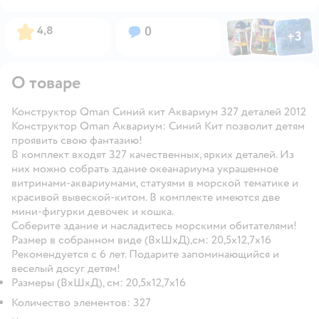
Фото по
Фото пользовател
Фото пользо
Рейтинг:
Вопросов:
4,8
0
+
3
Открыть га
О товаре
Конструктор Qman Синий кит Аквариум 327 деталей 2012
Конструктор Qman Аквариум: Синий Кит позволит детям
проявить свою фантазию!
В комплект входят 327 качественных, ярких деталей. Из
них можно собрать здание океанариума украшенное
витринами-аквариумами, статуями в морской тематике и
красивой вывеской-китом. В комплекте имеются две
мини-фигурки девочек и кошка.
Соберите здание и насладитесь морскими обитателями!
Размер в собранном виде (ВхШхД),см: 20,5х12,7х16
Рекомендуется с 6 лет. Подарите запоминающийся и
веселый досуг детям!
Размеры (ВхШхД), см: 20,5х12,7х16
Количество элементов: 327