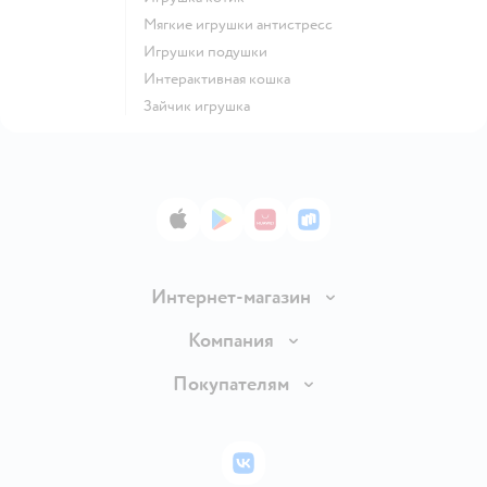
Мягкие игрушки антистресс
Игрушки подушки
Интерактивная кошка
Зайчик игрушка
App Store
Google Play
AppGallery
RuStore
Интернет-магазин
Доставка и оплата
Компания
Обмен и возврат товара
Вакансии
Покупателям
Правила продажи
Подарочные карты
Политика конфиденциальности
Бонусные карты
Политика использования файлов cookie
ВКонтакте
Блог