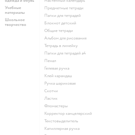
одежда и обувь
Настенный календарь
Учебные
Предметные тетради
материалы
Папки для тетрадей
Школьное
Блокнот детский
творчество
Общие тетради
Альбом для рисования
Тетрадь в линейку
Папки для тетрадей а4
Пенал
Гелевая ручка
Клей карандаш
Ручка шариковая
Скотчи
Ластик
Фломастеры
Корректор канцелярский
Текстовыделитель
Капиллярная ручка