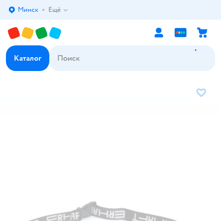
Минск
Ещё
Выбор адреса доставки.
Каталог
В избр