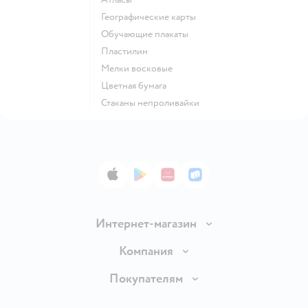
Географические карты
Обучающие плакаты
Пластилин
Мелки восковые
Цветная бумага
Стаканы непроливайки
App Store
Google Play
AppGallery
RuStore
Интернет-магазин
Доставка и оплата
Компания
Обмен и возврат товара
Вакансии
Покупателям
Правила продажи
Подарочные карты
Политика конфиденциальности