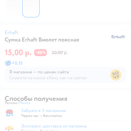
Erhaft
Сумка Erhaft Виолет поясная
Er
15,00 р.
50
30,00 р.
−
%
+
0,15
В магазине — по ценам сайта
Скажите на кассе «Хочу как на сайте»
В магазине — по ценам сайта
Способы получения
Регион:
Минск
Выбор адреса доставки.
Забрать в 3 магазинах
Забрать в магазине
Через час — бесплатно
Экспресс-доставка из магазина
Экспресс-доставка из магазина