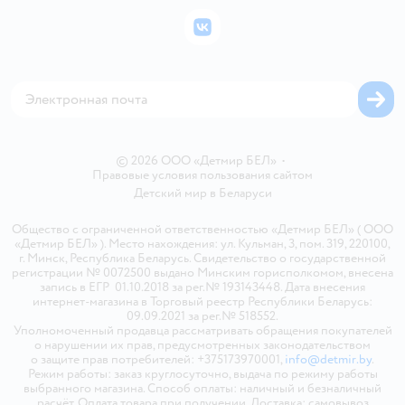
Бонусные карты
Политика использования файлов cookie
ВКонтакте
Блог
Обратная связь
Магазины сети
Карта сайта
© 2026 ООО «Детмир БЕЛ»
•
Правовые условия пользования сайтом
Детский мир в
Беларуси
Общество с ограниченной ответственностью «Детмир БЕЛ» ( ООО
«Детмир БЕЛ» ). Место нахождения: ул. Кульман, 3, пом. 319, 220100,
г. Минск, Республика Беларусь. Свидетельство о государственной
регистрации № 0072500 выдано Минским горисполкомом, внесена
запись в ЕГР 01.10.2018 за рег.№ 193143448. Дата внесения
интернет-магазина в Торговый реестр Республики Беларусь:
09.09.2021 за рег.№ 518552.
Уполномоченный продавца рассматривать обращения покупателей
о нарушении их прав, предусмотренных законодательством
о защите прав потребителей: +375173970001,
info@detmir.by
.
Режим работы: заказ круглосуточно, выдача по режиму работы
выбранного магазина. Способ оплаты: наличный и безналичный
расчёт. Оплата товара при получении. Доставка: самовывоз