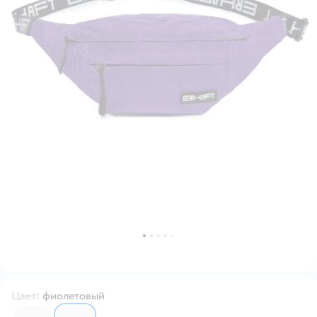
Цвет
:
фиолетовый
6400324
6400323