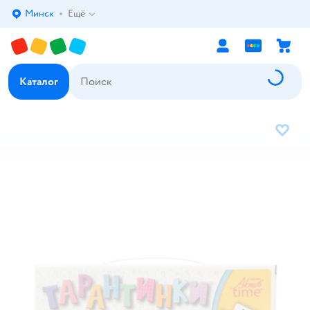
Минск
Ещё
Выбор адреса доставки.
Каталог
В избр