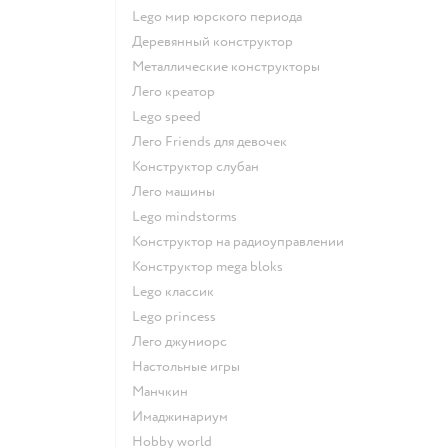
Lego мир юрского периода
Деревянный конструктор
Металлические конструкторы
Лего креатор
Lego speed
Лего Friends для девочек
Конструктор слубан
Лего машины
Lego mindstorms
Конструктор на радиоуправлении
Конструктор mega bloks
Lego классик
Lego princess
Лего джуниорс
Настольные игры
Манчкин
Имаджинариум
Hobby world