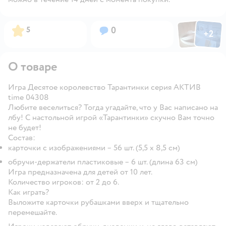
Фото пользов
Фото по
Рейтинг:
Вопросов:
5
0
+
2
Открыть
О товаре
Игра Десятое королевство Тарантинки серия АКТИВ
time 04308
Любите веселиться? Тогда угадайте, что у Вас написано на
лбу! С настольной игрой «Тарантинки» скучно Вам точно
не будет!
Состав:
карточки с изображениями – 56 шт. (5,5 х 8,5 см)
обручи-держатели пластиковые – 6 шт. (длина 63 см)
Игра предназначена для детей от 10 лет.
Количество игроков: от 2 до 6.
Как играть?
Выложите карточки рубашками вверх и тщательно
перемешайте.