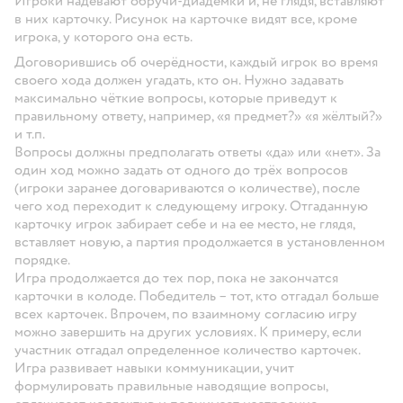
Игроки надевают обручи-диадемки и, не глядя, вставляют
в них карточку. Рисунок на карточке видят все, кроме
игрока, у которого она есть.
Договорившись об очерёдности, каждый игрок во время
своего хода должен угадать, кто он. Нужно задавать
максимально чёткие вопросы, которые приведут к
правильному ответу, например, «я предмет?» «я жёлтый?»
и т.п.
Вопросы должны предполагать ответы «да» или «нет». За
один ход можно задать от одного до трёх вопросов
(игроки заранее договариваются о количестве), после
чего ход переходит к следующему игроку. Отгаданную
карточку игрок забирает себе и на ее место, не глядя,
вставляет новую, а партия продолжается в установленном
порядке.
Игра продолжается до тех пор, пока не закончатся
карточки в колоде. Победитель – тот, кто отгадал больше
всех карточек. Впрочем, по взаимному согласию игру
можно завершить на других условиях. К примеру, если
участник отгадал определенное количество карточек.
Игра развивает навыки коммуникации, учит
формулировать правильные наводящие вопросы,