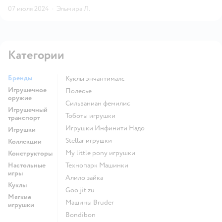
07 июля 2024
·
Эльмира Л.
Категории
Бренды
Куклы энчантималс
Игрушечное
Полесье
оружие
Сильваниан фемилис
Игрушечный
Тоботы игрушки
транспорт
Игрушки Инфинити Надо
Игрушки
Stellar игрушки
Коллекции
my little pony игрушки
Конструкторы
Настольные
Технопарк Машинки
игры
Алило зайка
Куклы
Goo jit zu
Мягкие
Машины Bruder
игрушки
Bondibon