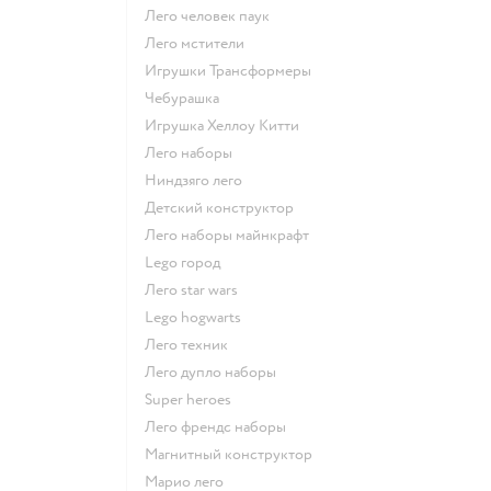
Лего человек паук
Лего мстители
Игрушки Трансформеры
Чебурашка
Игрушка Хеллоу Китти
Лего наборы
Ниндзяго лего
Детский конструктор
Лего наборы майнкрафт
Lego город
Лего star wars
Lego hogwarts
Лего техник
Лего дупло наборы
Super heroes
Лего френдс наборы
Магнитный конструктор
Марио лего