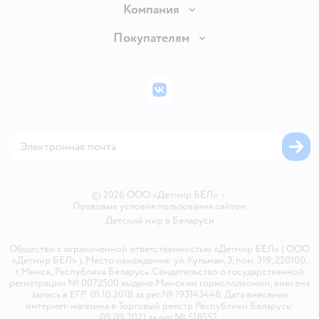
Доставка и оплата
Компания
Обмен и возврат товара
Вакансии
Покупателям
Правила продажи
Подарочные карты
Политика конфиденциальности
Бонусные карты
Политика использования файлов cookie
ВКонтакте
Блог
Обратная связь
Магазины сети
Карта сайта
© 2026 ООО «Детмир БЕЛ»
•
Правовые условия пользования сайтом
Детский мир в
Беларуси
Общество с ограниченной ответственностью «Детмир БЕЛ» ( ООО
«Детмир БЕЛ» ). Место нахождения: ул. Кульман, 3, пом. 319, 220100,
г. Минск, Республика Беларусь. Свидетельство о государственной
регистрации № 0072500 выдано Минским горисполкомом, внесена
запись в ЕГР 01.10.2018 за рег.№ 193143448. Дата внесения
интернет-магазина в Торговый реестр Республики Беларусь:
09.09.2021 за рег.№ 518552.