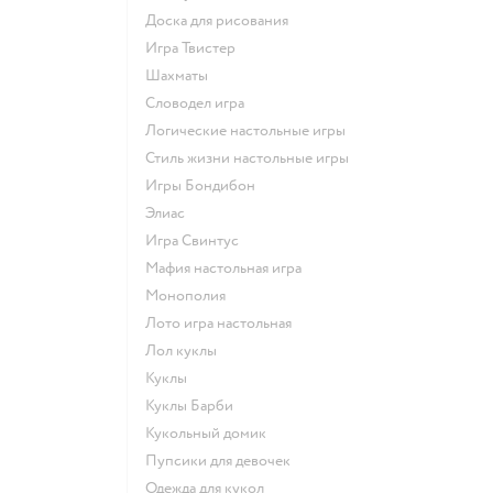
Доска для рисования
Игра Твистер
Шахматы
Словодел игра
Логические настольные игры
Стиль жизни настольные игры
Игры Бондибон
Элиас
Игра Свинтус
Мафия настольная игра
Монополия
Лото игра настольная
Лол куклы
Куклы
Куклы Барби
Кукольный домик
Пупсики для девочек
Одежда для кукол