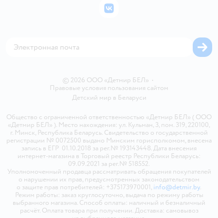
Бонусные карты
Политика использования файлов cookie
ВКонтакте
Блог
Обратная связь
Магазины сети
Карта сайта
© 2026 ООО «Детмир БЕЛ»
•
Правовые условия пользования сайтом
Детский мир в
Беларуси
Общество с ограниченной ответственностью «Детмир БЕЛ» ( ООО
«Детмир БЕЛ» ). Место нахождения: ул. Кульман, 3, пом. 319, 220100,
г. Минск, Республика Беларусь. Свидетельство о государственной
регистрации № 0072500 выдано Минским горисполкомом, внесена
запись в ЕГР 01.10.2018 за рег.№ 193143448. Дата внесения
интернет-магазина в Торговый реестр Республики Беларусь:
09.09.2021 за рег.№ 518552.
Уполномоченный продавца рассматривать обращения покупателей
о нарушении их прав, предусмотренных законодательством
о защите прав потребителей: +375173970001,
info@detmir.by
.
Режим работы: заказ круглосуточно, выдача по режиму работы
выбранного магазина. Способ оплаты: наличный и безналичный
расчёт. Оплата товара при получении. Доставка: самовывоз