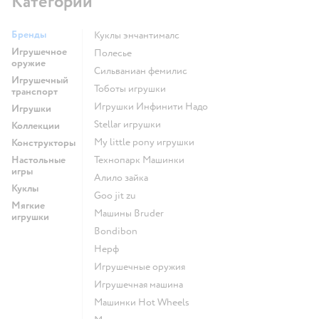
Категории
Бренды
Куклы энчантималс
Игрушечное
Полесье
оружие
Сильваниан фемилис
Игрушечный
Тоботы игрушки
транспорт
Игрушки Инфинити Надо
Игрушки
Stellar игрушки
Коллекции
my little pony игрушки
Конструкторы
Настольные
Технопарк Машинки
игры
Алило зайка
Куклы
Goo jit zu
Мягкие
Машины Bruder
игрушки
Bondibon
Нерф
Игрушечные оружия
Игрушечная машина
Машинки Hot Wheels