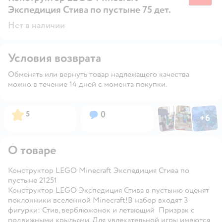
Экспедиция Стива по пустыне 75 дет.
Нет в наличии
Условия возврата
Обменять или вернуть товар надлежащего качества
можно в течение 14 дней с момента покупки.
Фото по
Фото пользовател
Фото пользо
Рейтинг:
Вопросов:
5
0
+
6
Открыть га
О товаре
Конструктор LEGO Minecraft Экспедиция Стива по
пустыне 21251
Конструктор LEGO Экспедиция Стива в пустыню оценят
поклонники вселенной Minecraft!В набор входят 3
фигурки: Стив, верблюжонок и летающий Призрак с
подвижными крыльями. Для увлекательной игры имеются