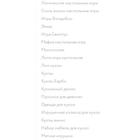
Логические настольные игры
Стиль жизни настольные игры
Игры Бондибон
Элиас
Игра Свинтус
Мафия настольная игра
Монополия
Лото игра настольная
Лол куклы
Куклы
Куклы Барби
Кукольный домик
Пупсики для девочек
Одежда для кукол
Игрушечная коляска для кукол
Куклы винкс
Набор мебели для кукол
Мягкие игрушки