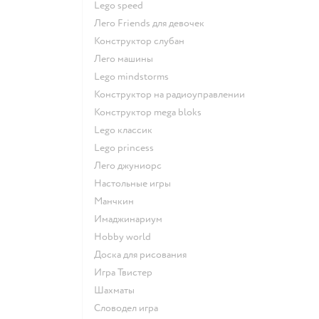
Lego speed
Лего Friends для девочек
Конструктор слубан
Лего машины
Lego mindstorms
Конструктор на радиоуправлении
Конструктор mega bloks
Lego классик
Lego princess
Лего джуниорс
Настольные игры
Манчкин
Имаджинариум
Hobby world
Доска для рисования
Игра Твистер
Шахматы
Словодел игра