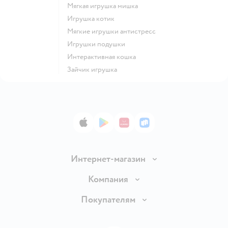
Мягкая игрушка мишка
Игрушка котик
Мягкие игрушки антистресс
Игрушки подушки
Интерактивная кошка
Зайчик игрушка
App Store
Google Play
AppGallery
RuStore
Интернет-магазин
Доставка и оплата
Компания
Обмен и возврат товара
Вакансии
Покупателям
Правила продажи
Подарочные карты
Политика конфиденциальности