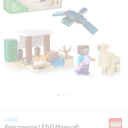
LEGO
Конструктор LEGO Minecraft
L