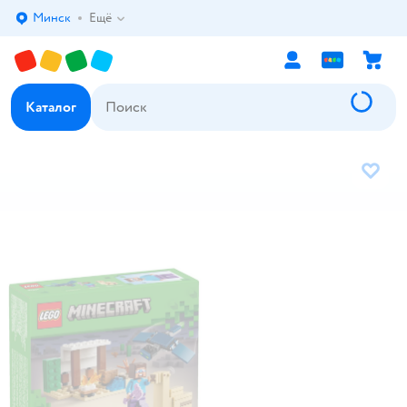
Минск
Ещё
Выбор адреса доставки.
Каталог
В избр