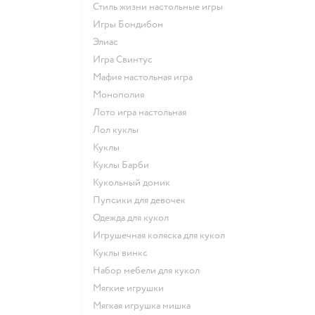
Стиль жизни настольные игры
Игры Бондибон
Элиас
Игра Свинтус
Мафия настольная игра
Монополия
Лото игра настольная
Лол куклы
Куклы
Куклы Барби
Кукольный домик
Пупсики для девочек
Одежда для кукол
Игрушечная коляска для кукол
Куклы винкс
Набор мебели для кукол
Мягкие игрушки
Мягкая игрушка мишка