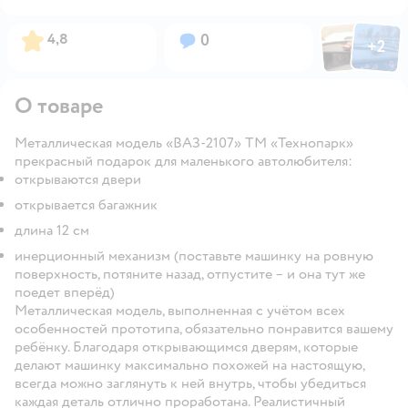
Фото пользов
Фото по
Рейтинг:
Вопросов:
4,8
0
+
2
Открыть
О товаре
Металлическая модель «ВАЗ-2107» ТМ «Технопарк»
прекрасный подарок для маленького автолюбителя:
открываются двери
открывается багажник
длина 12 см
инерционный механизм (поставьте машинку на ровную
поверхность, потяните назад, отпустите – и она тут же
поедет вперёд)
Металлическая модель, выполненная с учётом всех
особенностей прототипа, обязательно понравится вашему
ребёнку. Благодаря открывающимся дверям, которые
делают машинку максимально похожей на настоящую,
всегда можно заглянуть к ней внутрь, чтобы убедиться
каждая деталь отлично проработана. Реалистичный