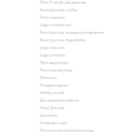
Лего Friends для девочек
Конструктор слубан
Лего машины
Lego mindstorms
Конструктор на радиоуправлении
Конструктор mega bloks
Lego классик
Lego princess
Лего джуниорс
Настольные игры
Манчкин
Имаджинариум
Hobby world
Доска для рисования
Игра Твистер
Шахматы
Словодел игра
Логические настольные игры