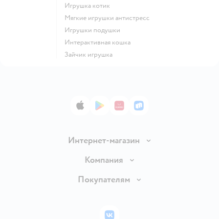
Игрушка котик
Мягкие игрушки антистресс
Игрушки подушки
Интерактивная кошка
Зайчик игрушка
App Store
Google Play
AppGallery
RuStore
Интернет-магазин
Доставка и оплата
Компания
Обмен и возврат товара
Вакансии
Покупателям
Правила продажи
Подарочные карты
Политика конфиденциальности
Бонусные карты
Политика использования файлов cookie
ВКонтакте