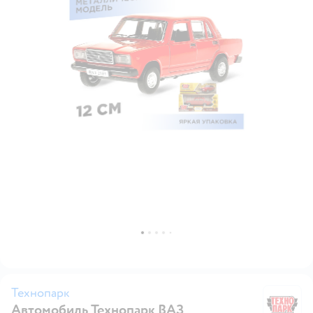
Технопарк
Автомобиль Технопарк ВАЗ
Т