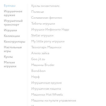
Бренды
Куклы энчантималс
Игрушечное
Полесье
оружие
Сильваниан фемилис
Игрушечный
Тоботы игрушки
транспорт
Игрушки Инфинити Надо
Игрушки
Stellar игрушки
Коллекции
my little pony игрушки
Конструкторы
Настольные
Технопарк Машинки
игры
Алило зайка
Куклы
Goo jit zu
Мягкие
Машины Bruder
игрушки
Bondibon
Нерф
Игрушечные оружия
Игрушечная машина
Машинки Hot Wheels
Машины на пульте управления