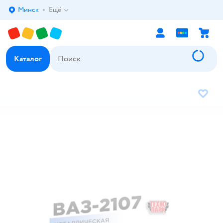
Минск
Ещё
Выбор адреса доставки.
Каталог
В избр