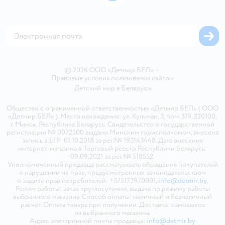
Блог
Обратная связь
Магазины сети
Карта сайта
© 2026 ООО «Детмир БЕЛ»
•
Правовые условия пользования сайтом
Детский мир в
Беларуси
Общество с ограниченной ответственностью «Детмир БЕЛ» ( ООО
«Детмир БЕЛ» ). Место нахождения: ул. Кульман, 3, пом. 319, 220100,
г. Минск, Республика Беларусь. Свидетельство о государственной
регистрации № 0072500 выдано Минским горисполкомом, внесена
запись в ЕГР 01.10.2018 за рег.№ 193143448. Дата внесения
интернет-магазина в Торговый реестр Республики Беларусь:
09.09.2021 за рег.№ 518552.
Уполномоченный продавца рассматривать обращения покупателей
о нарушении их прав, предусмотренных законодательством
о защите прав потребителей: +375173970001,
info@detmir.by
.
Режим работы: заказ круглосуточно, выдача по режиму работы
выбранного магазина. Способ оплаты: наличный и безналичный
расчёт. Оплата товара при получении. Доставка: самовывоз
из выбранного магазина.
Адрес электронной почты продавца:
info@detmir.by