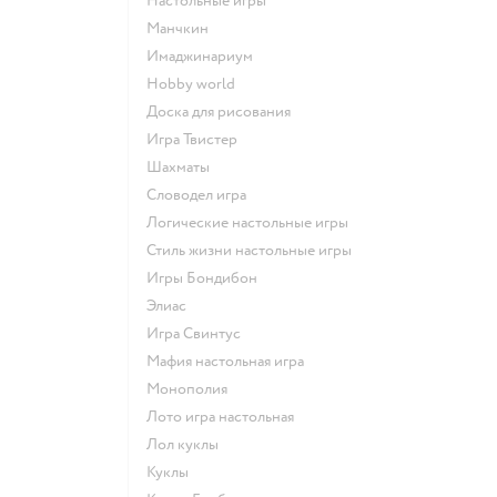
Настольные игры
Манчкин
Имаджинариум
Hobby world
Доска для рисования
Игра Твистер
Шахматы
Словодел игра
Логические настольные игры
Стиль жизни настольные игры
Игры Бондибон
Элиас
Игра Свинтус
Мафия настольная игра
Монополия
Лото игра настольная
Лол куклы
Куклы