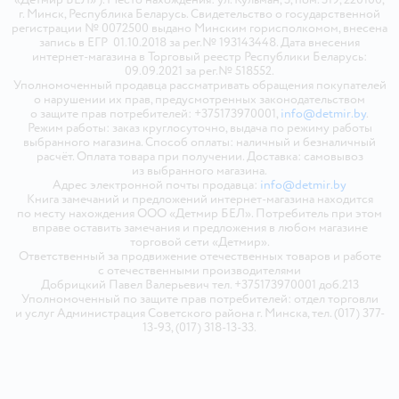
г. Минск, Республика Беларусь. Свидетельство о государственной
регистрации № 0072500 выдано Минским горисполкомом, внесена
запись в ЕГР 01.10.2018 за рег.№ 193143448. Дата внесения
интернет-магазина в Торговый реестр Республики Беларусь:
09.09.2021 за рег.№ 518552.
Уполномоченный продавца рассматривать обращения покупателей
о нарушении их прав, предусмотренных законодательством
о защите прав потребителей: +375173970001,
info@detmir.by
.
Режим работы: заказ круглосуточно, выдача по режиму работы
выбранного магазина. Способ оплаты: наличный и безналичный
расчёт. Оплата товара при получении. Доставка: самовывоз
из выбранного магазина.
Адрес электронной почты продавца:
info@detmir.by
Книга замечаний и предложений интернет-магазина находится
по месту нахождения ООО «Детмир БЕЛ». Потребитель при этом
вправе оставить замечания и предложения в любом магазине
торговой сети «Детмир».
Ответственный за продвижение отечественных товаров и работе
с отечественными производителями
Добрицкий Павел Валерьевич тел. +375173970001 доб.213
Уполномоченный по защите прав потребителей: отдел торговли
и услуг Администрация Советского района г. Минска, тел. (017) 377-
13-93, (017) 318-13-33.