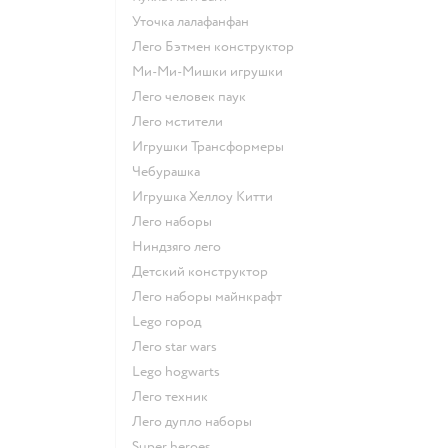
Уточка лалафанфан
Лего Бэтмен конструктор
Ми-Ми-Мишки игрушки
Лего человек паук
Лего мстители
Игрушки Трансформеры
Чебурашка
Игрушка Хеллоу Китти
Лего наборы
Ниндзяго лего
Детский конструктор
Лего наборы майнкрафт
Lego город
Лего star wars
Lego hogwarts
Лего техник
Лего дупло наборы
Super heroes