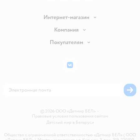
Интернет-магазин
Доставка и оплата
Компания
Обмен и возврат товара
Вакансии
Покупателям
Правила продажи
Подарочные карты
Политика конфиденциальности
Бонусные карты
Политика использования файлов cookie
ВКонтакте
Блог
Обратная связь
Магазины сети
Карта сайта
© 2026 ООО «Детмир БЕЛ»
•
Правовые условия пользования сайтом
Детский мир в
Беларуси
Общество с ограниченной ответственностью «Детмир БЕЛ» ( ООО
«Детмир БЕЛ» ). Место нахождения: ул. Кульман, 3, пом. 319, 220100,