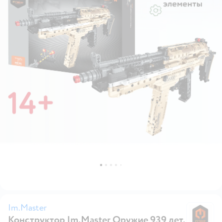
Im.Master
Конструктор Im.Master Оружие 939 дет.
Im