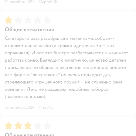
14 октября 2024
·
Сергей Ф.
Рейтинг:
1
Общие впечатления
Со второго раза разобрался в механизме, собрал --
стреляет очень слабо (и только одиночными -- кто
спрашивал). И всё это быстро разбалтывается и начинает
работать криво. Выглядит симпатично, качество деталей
нормальное, но общее впечатление негативное: видимо
сам формат "лего техник" не очень подходит для
стреляющего игрушечного оружия -- не случайно сама
компания Лего не создавала подобных наборов
(насколько я знаю).
16 октября 2024
·
Петр С.
Рейтинг:
3
Общие впечатления