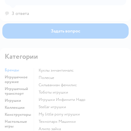
3 ответа
Задать вопрос
Категории
Бренды
Куклы энчантималс
Игрушечное
Полесье
оружие
Сильваниан фемилис
Игрушечный
Тоботы игрушки
транспорт
Игрушки Инфинити Надо
Игрушки
Stellar игрушки
Коллекции
my little pony игрушки
Конструкторы
Настольные
Технопарк Машинки
игры
Алило зайка