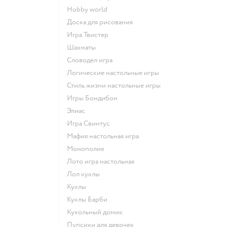
Hobby world
Доска для рисования
Игра Твистер
Шахматы
Словодел игра
Логические настольные игры
Стиль жизни настольные игры
Игры Бондибон
Элиас
Игра Свинтус
Мафия настольная игра
Монополия
Лото игра настольная
Лол куклы
Куклы
Куклы Барби
Кукольный домик
Пупсики для девочек