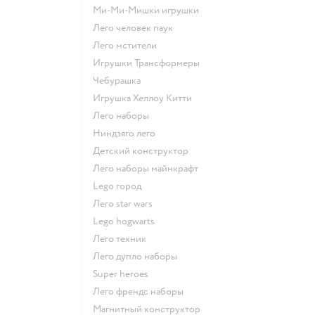
Ми-Ми-Мишки игрушки
Лего человек паук
Лего мстители
Игрушки Трансформеры
Чебурашка
Игрушка Хеллоу Китти
Лего наборы
Ниндзяго лего
Детский конструктор
Лего наборы майнкрафт
Lego город
Лего star wars
Lego hogwarts
Лего техник
Лего дупло наборы
Super heroes
Лего френдс наборы
Магнитный конструктор