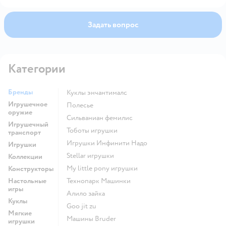
Задать вопрос
Категории
Бренды
Куклы энчантималс
Игрушечное
Полесье
оружие
Сильваниан фемилис
Игрушечный
Тоботы игрушки
транспорт
Игрушки Инфинити Надо
Игрушки
Stellar игрушки
Коллекции
my little pony игрушки
Конструкторы
Настольные
Технопарк Машинки
игры
Алило зайка
Куклы
Goo jit zu
Мягкие
Машины Bruder
игрушки