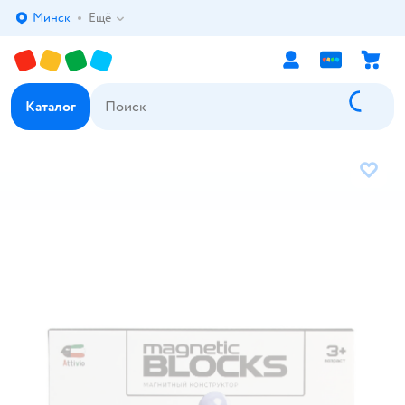
Минск
Ещё
Выбор адреса доставки.
Каталог
В избр