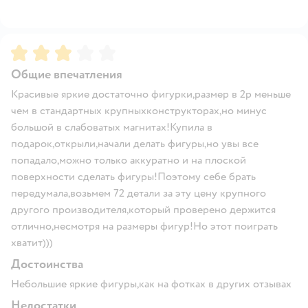
Рейтинг:
3
Общие впечатления
Красивые яркие достаточно фигурки,размер в 2р меньше
чем в стандартных крупныхконструкторах,но минус
большой в слабоватых магнитах!Купила в
подарок,открыли,начали делать фигуры,но увы все
попадало,можно только аккуратно и на плоской
поверхности сделать фигуры!Поэтому себе брать
передумала,возьмем 72 детали за эту цену крупного
другого производителя,который проверено держится
отлично,несмотря на размеры фигур!Но этот поиграть
хватит)))
Достоинства
Небольшие яркие фигуры,как на фотках в других отзывах
Недостатки