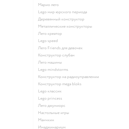
Марио лего
Lego мир юрского периода
Деревянный конструктор
Металлические конструкторы
Лего креатор
Lego speed
Лего Friends для девочек
Конструктор слубан
Лего машины
Lego mindstorms
Конструктор на радиоуправлении
Конструктор mega bloks
Lego классик
Lego princess
Лего джуниорс
Настольные игры
Манчкин
Имаджинариум