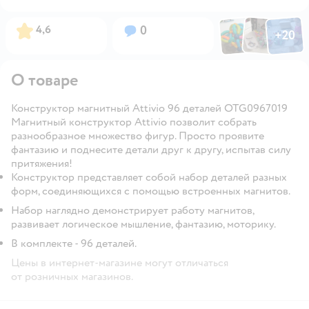
Фото по
Фото пользовател
Фото пользо
Рейтинг:
Вопросов:
4,6
0
+
20
Открыть га
О товаре
Конструктор магнитный Attivio 96 деталей OTG0967019
Магнитный конструктор Attivio позволит собрать
разнообразное множество фигур. Просто проявите
фантазию и поднесите детали друг к другу, испытав силу
притяжения!
Конструктор представляет собой набор деталей разных
форм, соединяющихся с помощью встроенных магнитов.
Набор наглядно демонстрирует работу магнитов,
развивает логическое мышление, фантазию, моторику.
В комплекте - 96 деталей.
Цены в интернет-магазине могут отличаться
от розничных магазинов.