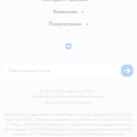
Доставка и оплата
Компания
Обмен и возврат товара
Вакансии
Покупателям
Правила продажи
Подарочные карты
Политика конфиденциальности
Бонусные карты
Политика использования файлов cookie
ВКонтакте
Блог
Обратная связь
Магазины сети
Карта сайта
© 2026 ООО «Детмир БЕЛ»
•
Правовые условия пользования сайтом
Детский мир в
Беларуси
Общество с ограниченной ответственностью «Детмир БЕЛ» ( ООО
«Детмир БЕЛ» ). Место нахождения: ул. Кульман, 3, пом. 319, 220100,
г. Минск, Республика Беларусь. Свидетельство о государственной
регистрации № 0072500 выдано Минским горисполкомом, внесена
запись в ЕГР 01.10.2018 за рег.№ 193143448. Дата внесения