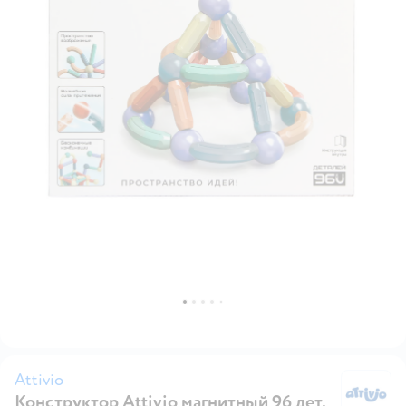
Attivio
Конструктор Attivio магнитный 96 дет.
At