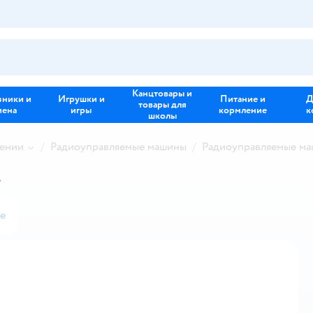
Канцтовары и
зники и
Игрушки и
Питание и
Д
товары для
иена
игры
кормление
к
школы
лении
Радиоуправляемые машины
Радиоуправляемые ма
4
е