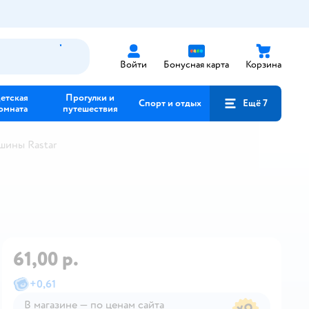
Войти
Бонусная карта
Корзина
етская
Прогулки и
Спорт и отдых
Ещё 7
омната
путешествия
шины Rastar
61,00 р.
+
0,61
В магазине — по ценам сайта