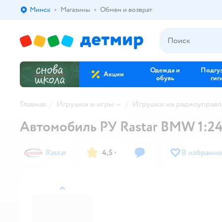
Минск
Магазины
Обмен и возврат
Выбор адреса доставки.
Одежда и
Подгу
Акции
обувь
гиг
Главная
Игрушки и игры
Игрушки на радиоуправ
Автомобиль РУ Rastar BMW 1:2
Rastar
4,5
·
В избранно
назад