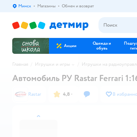
Минск
Магазины
Обмен и возврат
Выбор адреса доставки.
Одежда и
Подгу
Акции
обувь
гиг
Главная
Игрушки и игры
Игрушки на радиоуправ
Автомобиль РУ Rastar Ferrari 1:1
Rastar
4,8
·
В избранн
назад