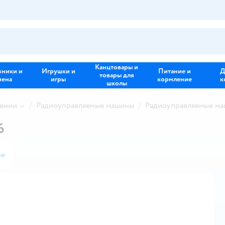
Канцтовары и
зники и
Игрушки и
Питание и
Д
товары для
иена
игры
кормление
к
школы
лении
Радиоуправляемые машины
Радиоуправляемые ма
6
ое