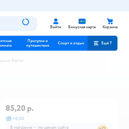
Войти
Бонусная карта
Корзина
етская
Прогулки и
Спорт и отдых
Ещё 7
омната
путешествия
шины Rastar
85,20 р.
+
0,85
В магазине — по ценам сайта