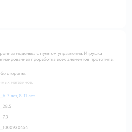
тронная моделька с пультом управления. Игрушка
тализированная проработка всех элементов прототипа.
обе стороны.
чных магазинов.
6-7 лет
,
8-11 лет
28.5
7.3
1000930454