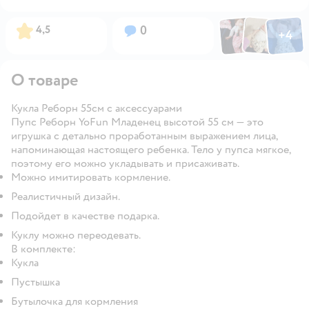
Фото по
Фото пользовател
Фото пользо
Рейтинг:
Вопросов:
4,5
0
+
4
Открыть га
О товаре
Кукла Реборн 55см с аксессуарами
Пупс Реборн YoFun Младенец высотой 55 см — это
игрушка с детально проработанным выражением лица,
напоминающая настоящего ребенка. Тело у пупса мягкое,
поэтому его можно укладывать и присаживать.
Можно имитировать кормление.
Реалистичный дизайн.
Подойдет в качестве подарка.
Куклу можно переодевать.
В комплекте:
Кукла
Пустышка
Бутылочка для кормления