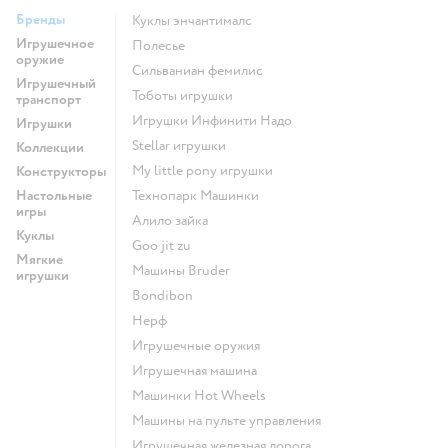
Бренды
Куклы энчантималс
Игрушечное
Полесье
оружие
Сильваниан фемилис
Игрушечный
Тоботы игрушки
транспорт
Игрушки Инфинити Надо
Игрушки
Stellar игрушки
Коллекции
my little pony игрушки
Конструкторы
Настольные
Технопарк Машинки
игры
Алило зайка
Куклы
Goo jit zu
Мягкие
Машины Bruder
игрушки
Bondibon
Нерф
Игрушечные оружия
Игрушечная машина
Машинки Hot Wheels
Машины на пульте управления
Игрушечная железная дорога