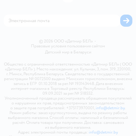
Блог
Обратная связь
Магазины сети
Карта сайта
© 2026 ООО «Детмир БЕЛ»
•
Правовые условия пользования сайтом
Детский мир в
Беларуси
Общество с ограниченной ответственностью «Детмир БЕЛ» ( ООО
«Детмир БЕЛ» ). Место нахождения: ул. Кульман, 3, пом. 319, 220100,
г. Минск, Республика Беларусь. Свидетельство о государственной
регистрации № 0072500 выдано Минским горисполкомом, внесена
запись в ЕГР 01.10.2018 за рег.№ 193143448. Дата внесения
интернет-магазина в Торговый реестр Республики Беларусь:
09.09.2021 за рег.№ 518552.
Уполномоченный продавца рассматривать обращения покупателей
о нарушении их прав, предусмотренных законодательством
о защите прав потребителей: +375173970001,
info@detmir.by
.
Режим работы: заказ круглосуточно, выдача по режиму работы
выбранного магазина. Способ оплаты: наличный и безналичный
расчёт. Оплата товара при получении. Доставка: самовывоз
из выбранного магазина.
Адрес электронной почты продавца:
info@detmir.by