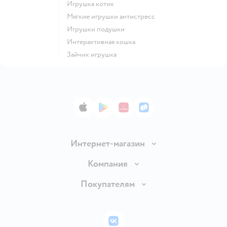
Игрушка котик
Мягкие игрушки антистресс
Игрушки подушки
Интерактивная кошка
Зайчик игрушка
App Store
Google Play
AppGallery
RuStore
Интернет-магазин
Доставка и оплата
Компания
Обмен и возврат товара
Вакансии
Покупателям
Правила продажи
Подарочные карты
Политика конфиденциальности
Бонусные карты
Политика использования файлов cookie
ВКонтакте