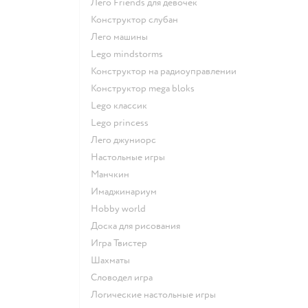
Лего Friends для девочек
Конструктор слубан
Лего машины
Lego mindstorms
Конструктор на радиоуправлении
Конструктор mega bloks
Lego классик
Lego princess
Лего джуниорс
Настольные игры
Манчкин
Имаджинариум
Hobby world
Доска для рисования
Игра Твистер
Шахматы
Словодел игра
Логические настольные игры