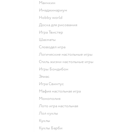
Манчкин
Имаджинариум
Hobby world
Доска для рисования
Игра Твистер
Шахматы
Словодел игра
Логические настольные игры
Стиль жизни настольные игры
Игры Бондибон
Элиас
Игра Свинтус
Мафия настольная игра
Монополия
Лото игра настольная
Лол куклы
Куклы
Куклы Барби