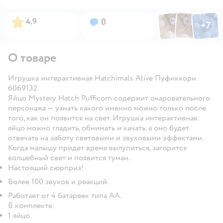
Фото по
Фото пользовател
Фото пользо
Рейтинг:
Вопросов:
4,9
0
+
7
Открыть га
О товаре
Игрушка интерактивная Hatchimals Alive Пуфиккорн
6069132
Яйцо Mystery Hatch Pufficorn содержит очаровательного
персонажа — узнать какого именно можно только после
того, как он появится на свет. Игрушка интерактивная:
яйцо можно гладить, обнимать и качать, а оно будет
отвечать на заботу световыми и звуковыми эффектами.
Когда малышу придет время вылупиться, загорится
волшебный свет и появится туман.
Настоящий сюрприз!
Более 100 звуков и реакций.
Работает от 4 батареек типа АА.
В комплекте:
1 яйцо