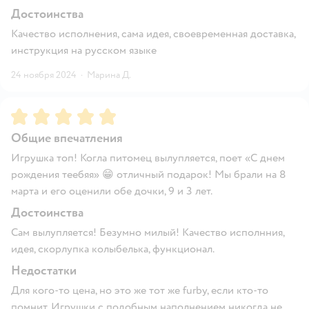
Достоинства
Качество исполнения, сама идея, своевременная доставка,
инструкция на русском языке
24 ноября 2024
·
Марина Д.
Рейтинг:
5
Общие впечатления
Игрушка топ! Когла питомец вылупляется, поет «С днем
рождения теебяя» 😁 отличный подарок! Мы брали на 8
марта и его оценили обе дочки, 9 и 3 лет.
Достоинства
Сам вылупляется! Безумно милый! Качество исполнния,
идея, скорлупка колыбелька, функционал.
Недостатки
Для кого-то цена, но это же тот же furby, если кто-то
помнит. Игрушки с подобным наполнением никогда не