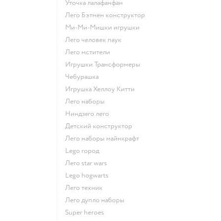
Уточка лалафанфан
Лего Бэтмен конструктор
Ми-Ми-Мишки игрушки
Лего человек паук
Лего мстители
Игрушки Трансформеры
Чебурашка
Игрушка Хеллоу Китти
Лего наборы
Ниндзяго лего
Детский конструктор
Лего наборы майнкрафт
Lego город
Лего star wars
Lego hogwarts
Лего техник
Лего дупло наборы
Super heroes