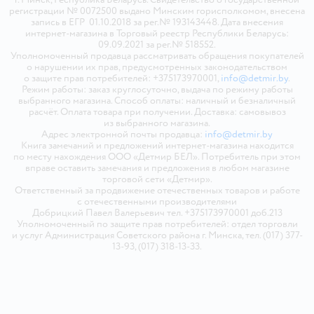
регистрации № 0072500 выдано Минским горисполкомом, внесена
запись в ЕГР 01.10.2018 за рег.№ 193143448. Дата внесения
интернет-магазина в Торговый реестр Республики Беларусь:
09.09.2021 за рег.№ 518552.
Уполномоченный продавца рассматривать обращения покупателей
о нарушении их прав, предусмотренных законодательством
о защите прав потребителей: +375173970001,
info@detmir.by
.
Режим работы: заказ круглосуточно, выдача по режиму работы
выбранного магазина. Способ оплаты: наличный и безналичный
расчёт. Оплата товара при получении. Доставка: самовывоз
из выбранного магазина.
Адрес электронной почты продавца:
info@detmir.by
Книга замечаний и предложений интернет-магазина находится
по месту нахождения ООО «Детмир БЕЛ». Потребитель при этом
вправе оставить замечания и предложения в любом магазине
торговой сети «Детмир».
Ответственный за продвижение отечественных товаров и работе
с отечественными производителями
Добрицкий Павел Валерьевич тел. +375173970001 доб.213
Уполномоченный по защите прав потребителей: отдел торговли
и услуг Администрация Советского района г. Минска, тел. (017) 377-
13-93, (017) 318-13-33.