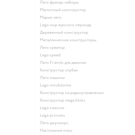
Лего френдс наборы
Магнитный конструктор
Марио лего
Lego мир юрского периода
Деревянный конструктор
Металлические конструкторы
Лего креатор
Lego speed
Лего Friends для девочек
Конструктор слубан
Лего машины
Lego mindstorms
Конструктор на радиоуправлении
Конструктор mega bloks
Lego классик
Lego princess
Лего джуниорс
Настольные игры