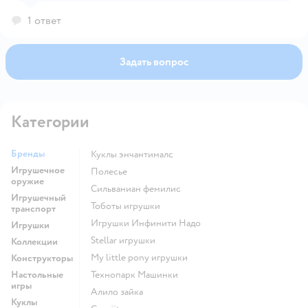
1 ответ
Задать вопрос
Категории
Бренды
Куклы энчантималс
Игрушечное
Полесье
оружие
Сильваниан фемилис
Игрушечный
Тоботы игрушки
транспорт
Игрушки Инфинити Надо
Игрушки
Stellar игрушки
Коллекции
my little pony игрушки
Конструкторы
Настольные
Технопарк Машинки
игры
Алило зайка
Куклы