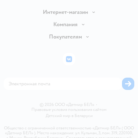
Интернет-магазин
Доставка и оплата
Компания
Обмен и возврат товара
Вакансии
Покупателям
Правила продажи
Подарочные карты
Политика конфиденциальности
Бонусные карты
Политика использования файлов cookie
ВКонтакте
Блог
Обратная связь
Магазины сети
Карта сайта
© 2026 ООО «Детмир БЕЛ»
•
Правовые условия пользования сайтом
Детский мир в
Беларуси
Общество с ограниченной ответственностью «Детмир БЕЛ» ( ООО
«Детмир БЕЛ» ). Место нахождения: ул. Кульман, 3, пом. 319, 220100,
г. Минск, Республика Беларусь. Свидетельство о государственной