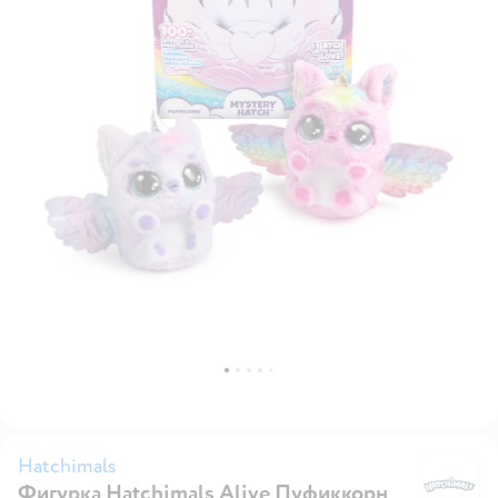
Hatchimals
Фигурка Hatchimals Alive Пуфиккорн
Ha