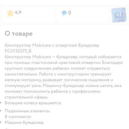
Фото пол
Рейтинг:
Вопросов:
4,9
0
+
1
Откры
О товаре
Конструктор Mobicaro с отверткой Бульдозер
FCJ1132575_B
Конструктор Mobicaro — бульдозер, который собирается
при помощи пластиковой крестовой отвертки. Благодаря
крупным соединениям ребенок сможет справиться
самостоятельно. Работа с конструктором тренирует
мелкую моторику, развивает логическое мышление и
стимулирует речь. Машинку-бульдозер можно катать, она
поможет познакомить ребенка с профессиями
строительной сферы.
Большие колеса вращаются.
Подвижные элементы.
В комплекте:
Машина-бульдозер