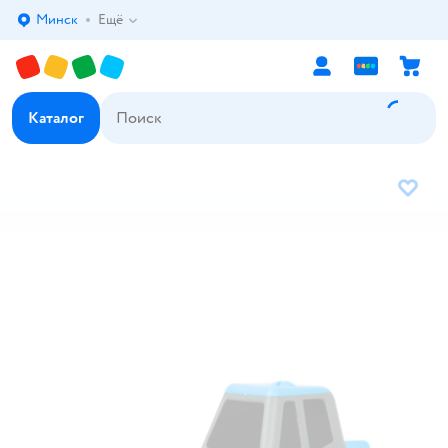
Минск
Ещё
Выбор адреса доставки.
Каталог
В избр