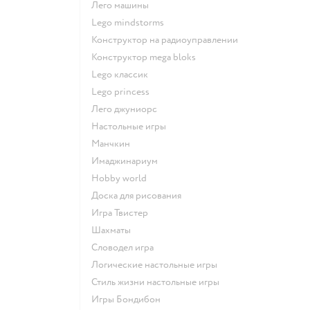
Лего машины
Lego mindstorms
Конструктор на радиоуправлении
Конструктор mega bloks
Lego классик
Lego princess
Лего джуниорс
Настольные игры
Манчкин
Имаджинариум
Hobby world
Доска для рисования
Игра Твистер
Шахматы
Словодел игра
Логические настольные игры
Стиль жизни настольные игры
Игры Бондибон