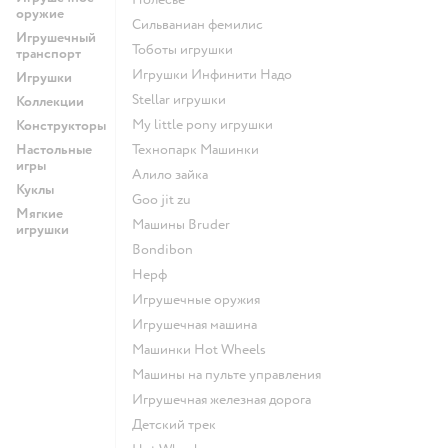
оружие
Сильваниан фемилис
Игрушечный
Тоботы игрушки
транспорт
Игрушки Инфинити Надо
Игрушки
Stellar игрушки
Коллекции
my little pony игрушки
Конструкторы
Настольные
Технопарк Машинки
игры
Алило зайка
Куклы
Goo jit zu
Мягкие
Машины Bruder
игрушки
Bondibon
Нерф
Игрушечные оружия
Игрушечная машина
Машинки Hot Wheels
Машины на пульте управления
Игрушечная железная дорога
Детский трек