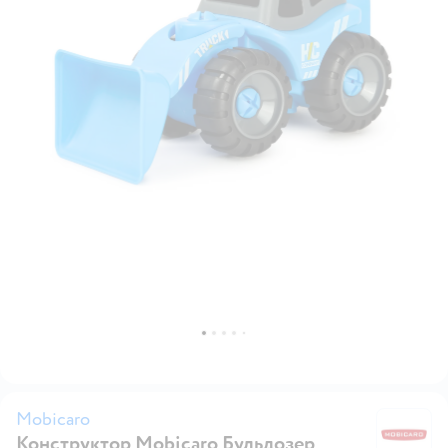
Mobicaro
Конструктор Mobicaro Бульдозер
M