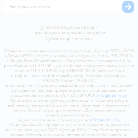
© 2026 ООО «Детмир БЕЛ»
•
Правовые условия пользования сайтом
Детский мир в
Беларуси
Общество с ограниченной ответственностью «Детмир БЕЛ» ( ООО
«Детмир БЕЛ» ). Место нахождения: ул. Кульман, 3, пом. 319, 220100,
г. Минск, Республика Беларусь. Свидетельство о государственной
регистрации № 0072500 выдано Минским горисполкомом, внесена
запись в ЕГР 01.10.2018 за рег.№ 193143448. Дата внесения
интернет-магазина в Торговый реестр Республики Беларусь:
09.09.2021 за рег.№ 518552.
Уполномоченный продавца рассматривать обращения покупателей
о нарушении их прав, предусмотренных законодательством
о защите прав потребителей: +375173970001,
info@detmir.by
.
Режим работы: заказ круглосуточно, выдача по режиму работы
выбранного магазина. Способ оплаты: наличный и безналичный
расчёт. Оплата товара при получении. Доставка: самовывоз
из выбранного магазина.
Адрес электронной почты продавца:
info@detmir.by
Книга замечаний и предложений интернет-магазина находится
по месту нахождения ООО «Детмир БЕЛ». Потребитель при этом
вправе оставить замечания и предложения в любом магазине