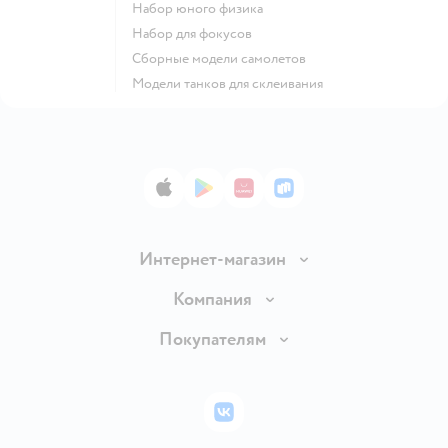
Набор юного физика
Набор для фокусов
Сборные модели самолетов
Модели танков для склеивания
App Store
Google Play
AppGallery
RuStore
Интернет-магазин
Доставка и оплата
Компания
Обмен и возврат товара
Вакансии
Покупателям
Правила продажи
Подарочные карты
Политика конфиденциальности
Бонусные карты
Политика использования файлов cookie
ВКонтакте
Блог
Обратная связь