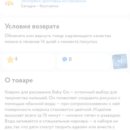
Экспресс-доставка из магазина
Экспресс-доставка из магазина
Сегодня
—
бесплатно
Условия возврата
Обменять или вернуть товар надлежащего качества
можно в течение 14 дней с момента покупки.
Фото пол
Рейтинг:
Вопросов:
5
0
+
1
Откры
О товаре
Коврик для рисования Baby Go — отличный выбор для
творчества малышей. Он позволяет создавать рисунки с
помощью обычной воды — при соприкосновении с ней
поверхность коврика становится цветной. Изделие
высыхает всего за 10 минут — никаких пятен и разводов.
Вода заливается в специальные маркеры — в наборе их
два, так что дети смогут творить вдвоем или вместе с