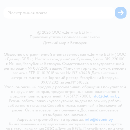
Магазины сети
Карта сайта
© 2026 ООО «Детмир БЕЛ»
•
Правовые условия пользования сайтом
Детский мир в
Беларуси
Общество с ограниченной ответственностью «Детмир БЕЛ» ( ООО
«Детмир БЕЛ» ). Место нахождения: ул. Кульман, 3, пом. 319, 220100,
г. Минск, Республика Беларусь. Свидетельство о государственной
регистрации № 0072500 выдано Минским горисполкомом, внесена
запись в ЕГР 01.10.2018 за рег.№ 193143448. Дата внесения
интернет-магазина в Торговый реестр Республики Беларусь:
09.09.2021 за рег.№ 518552.
Уполномоченный продавца рассматривать обращения покупателей
о нарушении их прав, предусмотренных законодательством
о защите прав потребителей: +375173970001,
info@detmir.by
.
Режим работы: заказ круглосуточно, выдача по режиму работы
выбранного магазина. Способ оплаты: наличный и безналичный
расчёт. Оплата товара при получении. Доставка: самовывоз
из выбранного магазина.
Адрес электронной почты продавца:
info@detmir.by
Книга замечаний и предложений интернет-магазина находится
по месту нахождения ООО «Детмир БЕЛ». Потребитель при этом