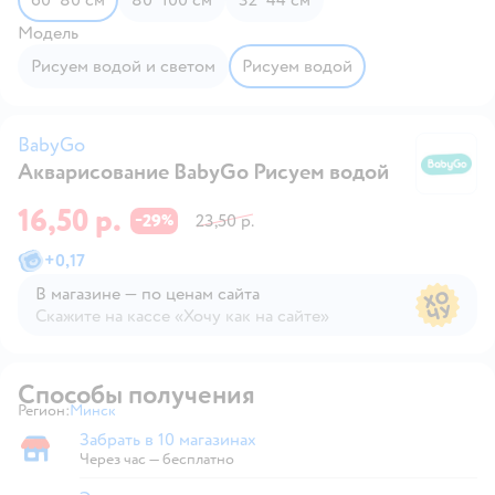
Модель
Рисуем водой и светом
Рисуем водой
BabyGo
Акварисование BabyGo Рисуем водой
B
16,50 р.
29
23,50 р.
−
%
+
0,17
В магазине — по ценам сайта
Скажите на кассе «Хочу как на сайте»
В магазине — по ценам сайта
Способы получения
Регион:
Минск
Выбор адреса доставки.
Забрать в 10 магазинах
Забрать в магазине
Через час — бесплатно