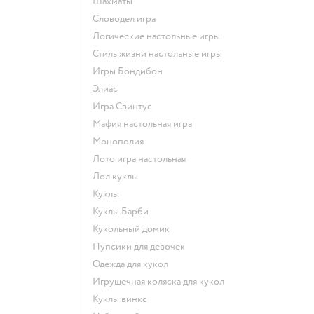
Шахматы
Словодел игра
Логические настольные игры
Стиль жизни настольные игры
Игры Бондибон
Элиас
Игра Свинтус
Мафия настольная игра
Монополия
Лото игра настольная
Лол куклы
Куклы
Куклы Барби
Кукольный домик
Пупсики для девочек
Одежда для кукол
Игрушечная коляска для кукол
Куклы винкс