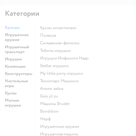
Категории
Бренды
Куклы энчантималс
Игрушечное
Полесье
оружие
Сильваниан фемилис
Игрушечный
Тоботы игрушки
транспорт
Игрушки Инфинити Надо
Игрушки
Stellar игрушки
Коллекции
my little pony игрушки
Конструкторы
Настольные
Технопарк Машинки
игры
Алило зайка
Куклы
Goo jit zu
Мягкие
Машины Bruder
игрушки
Bondibon
Нерф
Игрушечные оружия
Игрушечная машина