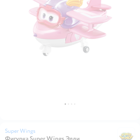
Super Wings
Фигурка Super Wings Элли
Su