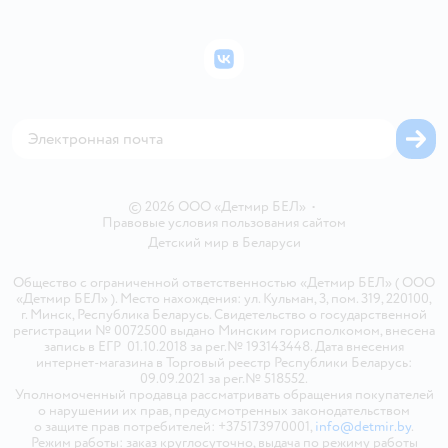
Подарочные карты
Политика конфиденциальности
Бонусные карты
Политика использования файлов cookie
ВКонтакте
Блог
Обратная связь
Магазины сети
Карта сайта
© 2026 ООО «Детмир БЕЛ»
•
Правовые условия пользования сайтом
Детский мир в
Беларуси
Общество с ограниченной ответственностью «Детмир БЕЛ» ( ООО
«Детмир БЕЛ» ). Место нахождения: ул. Кульман, 3, пом. 319, 220100,
г. Минск, Республика Беларусь. Свидетельство о государственной
регистрации № 0072500 выдано Минским горисполкомом, внесена
запись в ЕГР 01.10.2018 за рег.№ 193143448. Дата внесения
интернет-магазина в Торговый реестр Республики Беларусь:
09.09.2021 за рег.№ 518552.
Уполномоченный продавца рассматривать обращения покупателей
о нарушении их прав, предусмотренных законодательством
о защите прав потребителей: +375173970001,
info@detmir.by
.
Режим работы: заказ круглосуточно, выдача по режиму работы