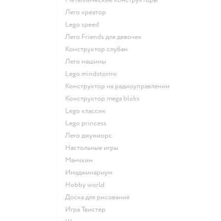
Лего креатор
Lego speed
Лего Friends для девочек
Конструктор слубан
Лего машины
Lego mindstorms
Конструктор на радиоуправлении
Конструктор mega bloks
Lego классик
Lego princess
Лего джуниорс
Настольные игры
Манчкин
Имаджинариум
Hobby world
Доска для рисования
Игра Твистер