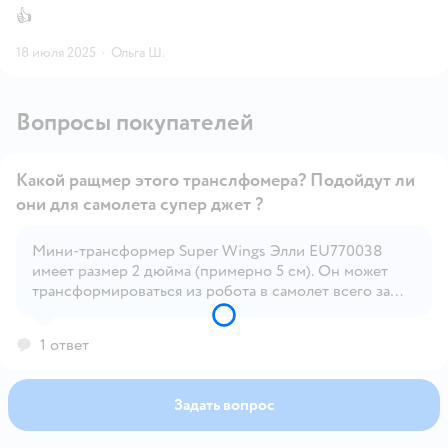
👍
18 июля 2025
·
Ольга Ш.
Вопросы покупателей
Какой ращмер этого транслфомера? Подойдут ли
они для самолета супер джет ?
Мини-трансформер Super Wings Элли EU770038
Открыть вопрос
имеет размер 2 дюйма (примерно 5 см). Он может
трансформироваться из робота в самолет всего за
несколько шагов2. Что касается совместимости с
самолетом Super Jet, то, к сожалению, эти две модели
1 ответ
не совместимы, так как они являются разными
наборами и имеют разные системы соединения
Задать вопрос