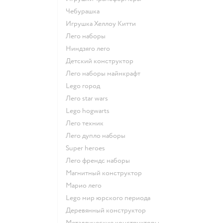
Чебурашка
Игрушка Хеллоу Китти
Лего наборы
Ниндзяго лего
Детский конструктор
Лего наборы майнкрафт
Lego город
Лего star wars
Lego hogwarts
Лего техник
Лего дупло наборы
Super heroes
Лего френдс наборы
Магнитный конструктор
Марио лего
Lego мир юрского периода
Деревянный конструктор
Металлические конструкторы