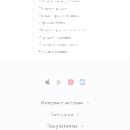
Набор мебели для кукол
Мягкие игрушки
Мягкая игрушка мишка
Игрушка котик
Мягкие игрушки антистресс
Игрушки подушки
Интерактивная кошка
Зайчик игрушка
App Store
Google Play
AppGallery
RuStore
Интернет-магазин
Доставка и оплата
Компания
Обмен и возврат товара
Вакансии
Покупателям
Правила продажи